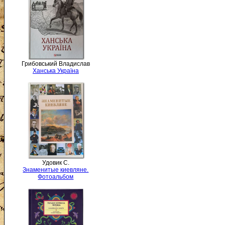
Грибовський Владислав
Ханська Україна
Удовик С.
Знаменитые киевляне.
Фотоальбом