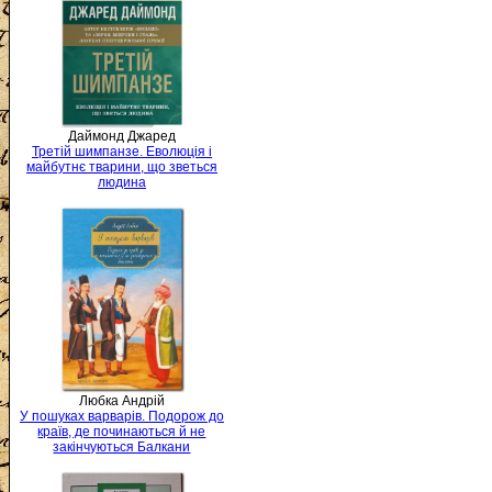
Даймонд Джаред
Третій шимпанзе. Еволюція і
майбутнє тварини, що зветься
людина
Любка Андрій
У пошуках варварів. Подорож до
країв, де починаються й не
закінчуються Балкани