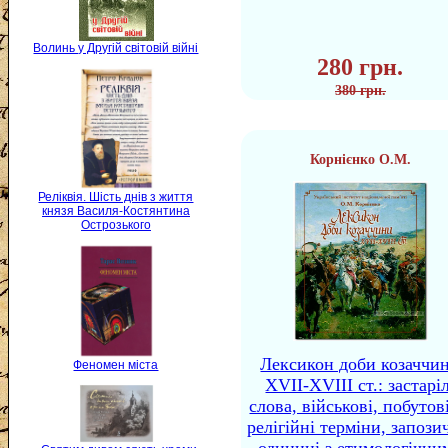
Волинь у Другій світовій війні
280 грн.
380 грн.
Корнієнко О.М.
Реліквія. Шість днів з життя
князя Василя-Костянтина
Острозького
Лексикон доби козаччи
Феномен міста
XVII-XVIII ст.: застаріл
слова, військові, побутов
релігійні терміни, запози