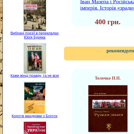
Іван Мазепа і Російськ
імперія. Історія «зради
400 грн.
Вибрані поезії в перекладах
Юрія Буряка
рекомендуем
Кажи жінці правду, та не всю
Толочко П.П.
Короткі мандрівки з Боготи