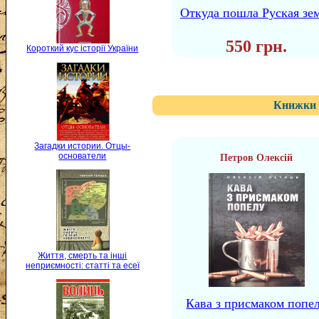
Откуда пошла Руская зе
550 грн.
Короткий кус історії України
Книжки 
Загадки истории. Отцы-
основатели
Петров Олексій
Життя, смерть та інші
неприємності: статті та есеї
Кава з присмаком попе