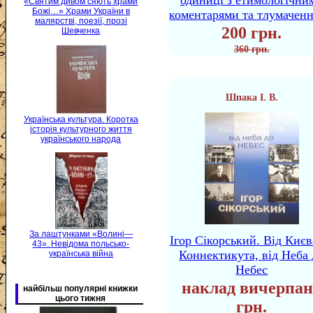
одиниці з етимологічни
«Святим дивом сяють храми
Божі…» Храми України в
коментарями та тлумачен
малярстві, поезії, прозі
200 грн.
Шевченка
360 грн.
Шпака І. В.
Українська культура. Коротка
історія культурного життя
українського народа
За лаштунками «Волині—
Ігор Сікорський. Від Києв
43». Невідома польсько-
Коннектикута, від Неба 
українська війна
Небес
наклад вичерпан
найбільш популярні книжки
цього тижня
грн.