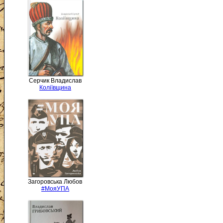
Серчик Владислав
Коліївщина
Загоровська Любов
#МояУПА