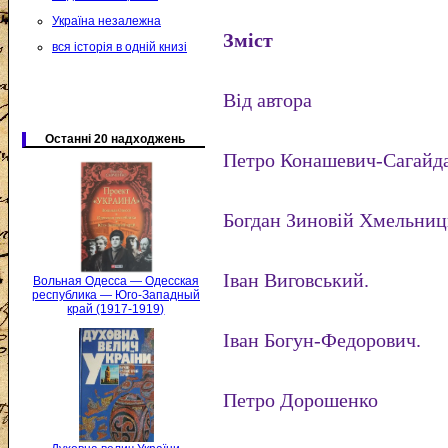
Україна незалежна
Зміст
вся історія в одній книзі
Від автора
Останні 20 надходжень
Петро Конашевич-Сагайд
Богдан Зиновій Хмельниц
Іван Виговський.
Вольная Одесса — Одесская
республика — Юго-Западный
край (1917-1919)
Іван Богун-Федорович.
Петро Дорошенко