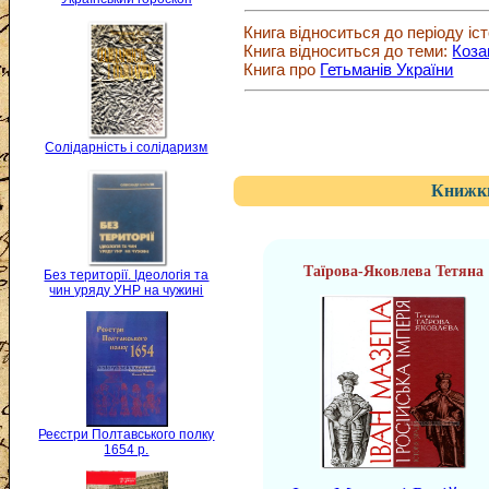
Книга відноситься до періоду іст
Книга відноситься до теми:
Коза
Книга про
Гетьманів України
Солідарність і солідаризм
Книжки
Таїрова-Яковлева Тетяна
Без території. Ідеологія та
чин уряду УНР на чужині
Реєстри Полтавського полку
1654 р.