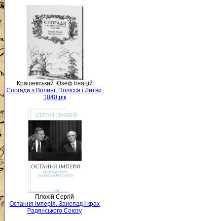
Крашевський Юзеф Ігнацій
Спогади з Волині, Полісся і Литви.
1840 рік
Плохій Сергій
Остання імперія. Занепад і крах
Радянського Союзу