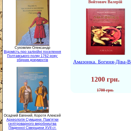
Войтович Валерій
Сухомлин Олександр
Відомість про залінійні поселення
Полтавського полку 1762 року:
збірник документів
Амазонка. Богиня-Діва-В
1200 грн.
1700 грн.
Осадчий Евгений, Коротя Алексей
Археологія Сумщини. Пам’ятки
селітроварного виробництва
Південної Сіверщини XVII ст.