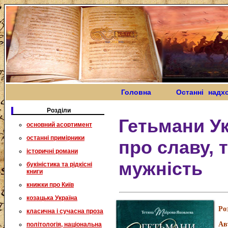
Головна
Останні надх
Розділи
Гетьмани Укр
основний асортимент
останні примірники
про славу, т
історичні романи
мужність
букіністика та рідкісні
книги
книжки про Київ
козацька Україна
Ро
класична і сучасна проза
Ав
політологія, національна