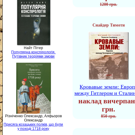
1200 грн.
Снайдер Тимоти
Найт Пітер
Популярна конспірологія.
Путівник теоріями змови
Кровавые земли: Европ
между Гитлером и Стали
наклад вичерпан
грн.
Різніченко Олександр, Алфьоров
850 грн.
Олександр
Присяга козацьких полків, що були
у поході 1718 року