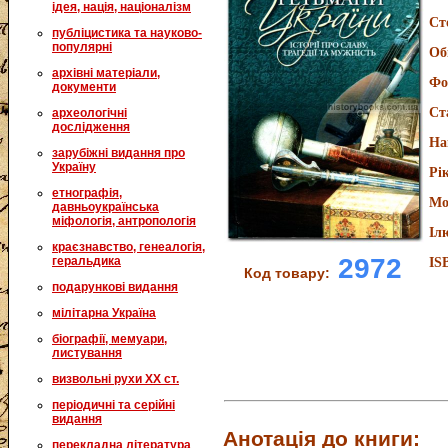
ідея, нація, націоналізм
Ст
публіцистика та науково-
популярні
Об
архівні матеріали,
Фо
документи
Ст
археологічні
дослідження
На
зарубіжні видання про
Україну
Рі
етнографія,
Мо
давньоукраїнська
міфологія, антропологія
Іл
краєзнавство, генеалогія,
2972
геральдика
IS
Код товару:
подарункові видання
мілітарна Україна
біографії, мемуари,
листування
визвольні рухи XX ст.
періодичні та серійні
видання
Анотація до книги:
перекладна література