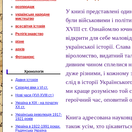
розпродаж
У книзі представлені один
українське народне
мистецтво
були військовими і політ
всесвітня історія
XVIII ст. Ознайомлю ючис
Релігієзнавство
відкрити для себе маловід
різне
української історії. Слава
архів
віроломство, видатний та
Фотоанонс
дивним чином сплелися н
Хронологія
дуже різними, і кожному 
Давня історія
слід в історії Українсько
Середні віки з VI ст.
ми краще розуміємо той с
Нові часи (XVI-XVIII ст.)
героїчний час, оповитий 
Україна в XIX - на початку
XX ст.
Українська революція 1917-
Книга адресована науковц
1921 років
також усім, хто цікавитьс
Україна в 1922-1991 роках.
Радянська Україна