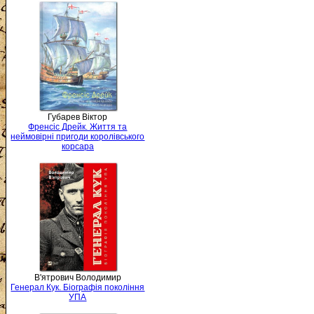
Губарев Віктор
Френсіс Дрейк. Життя та
неймовірні пригоди королівського
корсара
В'ятрович Володимир
Генерал Кук. Біографія покоління
УПА