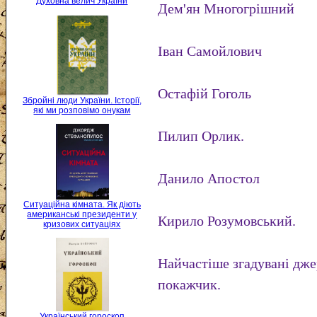
Духовна велич України
Дем'ян Многогрішний
Іван Самойлович
Остафій Гоголь
Збройні люди України. Історії,
які ми розповімо онукам
Пилип Орлик.
Данило Апостол
Ситуаційна кімната. Як діють
американські президенти у
Кирило Розумовський.
кризових ситуаціях
Найчастіше згадувані дже
покажчик.
Український гороскоп