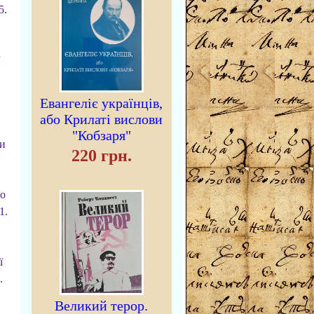
5.
Евангеліє українців,
або Крилаті вислови
"Кобзаря"
и
220 грн.
го
1.
ї
.
Великий терор.