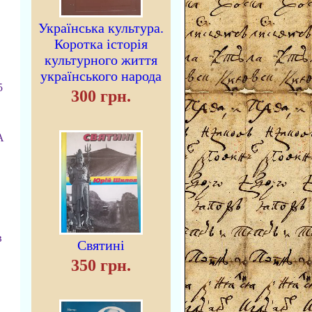
Українська культура.
Коротка історія
культурного життя
українського народа
5
300 грн.
А
в
Святині
350 грн.