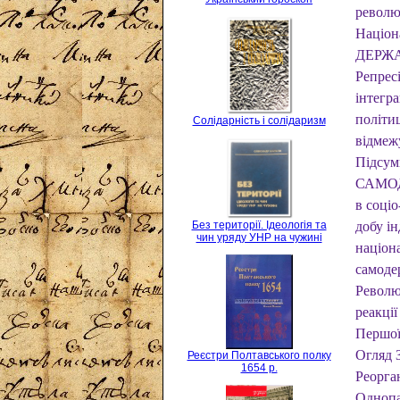
революц
Націон
ДЕРЖА
Репресі
інтегра
політиц
Солідарність і солідаризм
відмежу
Підсу
САМОД
в соціо
Без території. Ідеологія та
добу ін
чин уряду УНР на чужині
націона
самод
Революц
реакції
Першої 
Огляд
Реєстри Полтавського полку
1654 р.
Реорган
Однопа