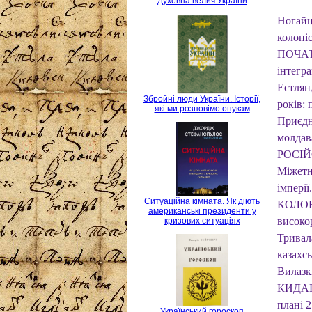
Духовна велич України
Ногайц
колоні
ПОЧАТК
інтегра
Естлянд
Збройні люди України. Історії,
років: 
які ми розповімо онукам
Приєдна
молдав
РОСІЙС
Міжетні
імперії
Ситуаційна кімната. Як діють
КОЛОН
американські президенти у
високор
кризових ситуаціях
Тривал
казахсь
Вилазк
КИДАЮТ
плані 2
Український гороскоп