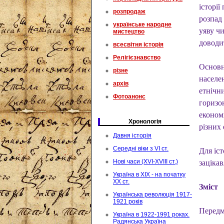
історії
розпродаж
розпад
українське народне
уяву чи
мистецтво
доводит
всесвітня історія
Релігієзнавство
Основну
різне
населе
архів
етнічн
Фотоанонс
горизон
економ
Хронологія
різних 
Давня історія
Середні віки з VI ст.
Для іст
Нові часи (XVI-XVIII ст.)
заціка
Україна в XIX - на початку
XX ст.
Зміст
Українська революція 1917-
1921 років
Передм
Україна в 1922-1991 роках.
Радянська Україна