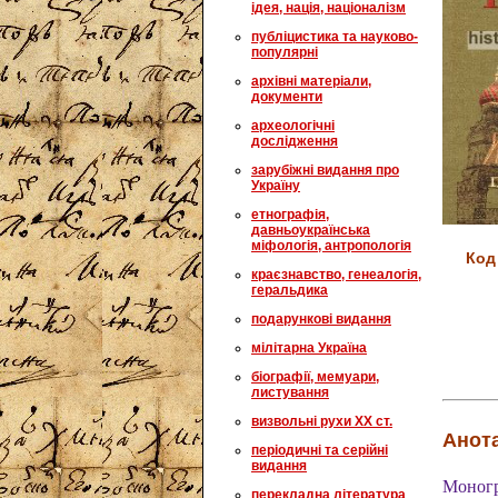
ідея, нація, націоналізм
публіцистика та науково-
популярні
архівні матеріали,
документи
археологічні
дослідження
зарубіжні видання про
Україну
етнографія,
давньоукраїнська
міфологія, антропологія
Код
краєзнавство, генеалогія,
геральдика
подарункові видання
мілітарна Україна
біографії, мемуари,
листування
визвольні рухи XX ст.
Анота
періодичні та серійні
видання
Моногр
перекладна література