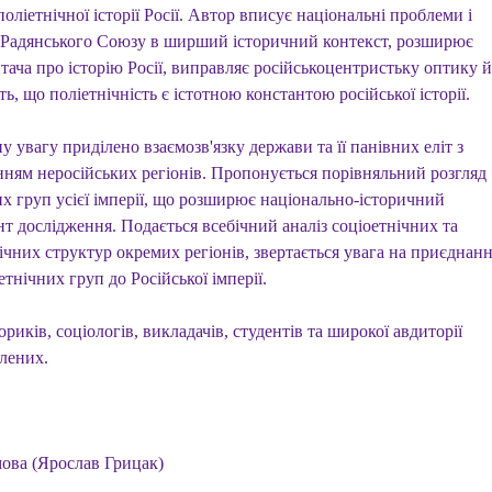
 поліетнічної історії Росії. Автор вписує національні проблеми і
 Радянського Союзу в ширший історичний контекст, розширює
тача про історію Росії, виправляє російськоцентристьку оптику й
ь, що поліетнічність є істотною константою російської історії.
 увагу приділено взаємозв'язку держави та її панівних еліт з
нням неросійських регіонів. Пропонується порівняльний розгляд
их груп усієї імперії, що розширює національно-історичний
т дослідження. Подається всебічний аналіз соціоетнічних та
ічних структур окремих регіонів, звертається увага на приєднан
етнічних груп до Російської імперії.
ориків, соціологів, викладачів, студентів та широкої авдиторії
влених.
ова (Ярослав Грицак)