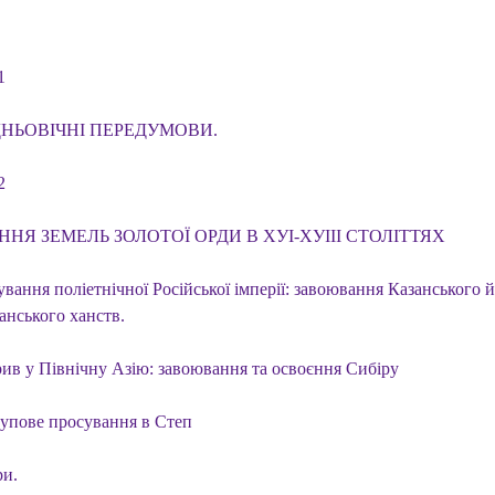
1
НЬОВІЧНІ ПЕРЕДУМОВИ.
2
ННЯ ЗЕМЕЛЬ ЗОЛОТОЇ ОРДИ В ХУІ-ХУІІІ СТОЛІТТЯХ
ування поліетнічної Російської імперії: завоювання Казанського й
анського ханств.
рив у Північну Азію: завоювання та освоєння Сибіру
тупове просування в Степ
и.