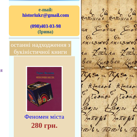
e-mail:
historiukr@gmail.com
(098)403-03-98
(Ірина)
останні надходження з
букіністичної книги
ня
Феномен міста
280 грн.