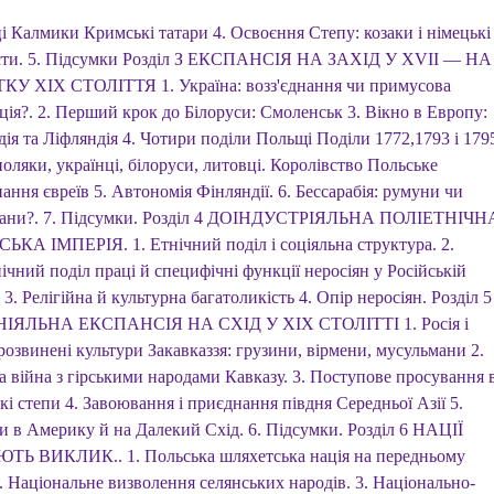
і Калмики Кримські татари 4. Освоєння Степу: козаки і німецькі
сти. 5. Підсумки Розділ З ЕКСПАНСІЯ НА ЗАХІД У XVII — НА
У XIX СТОЛІТТЯ 1. Україна: возз'єднання чи примусова
ція?. 2. Перший крок до Білоруси: Смоленськ 3. Вікно в Европу:
ія та Ліфляндія 4. Чотири поділи Польщі Поділи 1772,1793 і 179
поляки, українці, білоруси, литовці. Королівство Польське
ння євреїв 5. Автономія Фінляндії. 6. Бессарабія: румуни чи
ани?. 7. Підсумки. Розділ 4 ДОІНДУСТРІЯЛЬНА ПОЛІЕТНІЧН
ЬКА ІМПЕРІЯ. 1. Етнічний поділ і соціяльна структура. 2.
чний поділ праці й специфічні функції неросіян у Російській
. 3. Релігійна й культурна багатоликість 4. Опір неросіян. Розділ 5
ІЯЛЬНА ЕКСПАНСІЯ НА СХІД У XIX СТОЛІТТІ 1. Росія і
озвинені культури Закавказзя: грузини, вірмени, мусульмани 2.
а війна з гірськими народами Кавказу. 3. Поступове просування 
кі степи 4. Завоювання і приєднання півдня Середньої Азії 5.
и в Америку й на Далекий Схід. 6. Підсумки. Розділ 6 НАЦІЇ
Ь ВИКЛИК.. 1. Польська шляхетська нація на передньому
. Національне визволення селянських народів. 3. Національно-