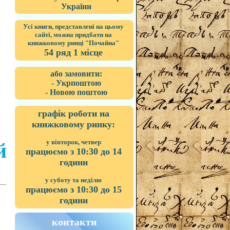
України
Усі книги, представлені на цьому
сайті, можна придбати на
книжковому ринці "Почайна"
54 ряд 1 місце
або замовити:
- Укрпоштою
- Новою поштою
графік роботи на
книжковому ринку:
у вівторок, четвер
й
працюємо з 10:30 до 14
години
у суботу та неділю
працюємо з 10:30 до 15
години
контакти