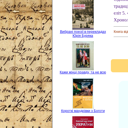
традиці
еліт 5.
Хронол
Вибрані поезії в перекладах
Книга ві
Юрія Буряка
Кажи жінці правду, та не всю
Короткі мандрівки з Боготи