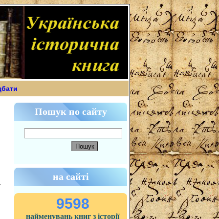
дбати
Пошук по сайту
на сайті
9598
найменувань книг з історії