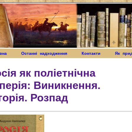
вна
Останні надходження
Контакти
Як при
сія як поліетнічна
перія: Виникнення.
торія. Розпад