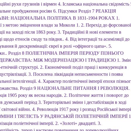
ійні рухи грузинів і вірмен 4. Ісламська національна свідомість 
альне пробудження росіян 6. Підсумки Розділ 7 РЕАКЦІЯ
ВИ: НАЦІОНАЛЬНА ПОЛІТИКА В 1831-1904 РОКАХ 1.
ї з метою зміцнення влади за Миколи 1. 2. Перехід до форсованої
ції на заході після 1863 року. 3. Традиційні й нові елементи в
і щодо етносів сходу та півдня.. 4. Від інтеграції та асиміляції до
вання й дискримінації: євреї в ролі «офірного цапа». 5.
мки.. Розділ 8 ПОЛІЕТНІЧНА ІМПЕРІЯ ПЕРІОДУ ПІЗНЬОГО
ЕРЖАВСТВА: МІЖ МОДЕРНІЗАЦІЄЮ І ТРАДИЦІЄЮ 1. Змін
-етнічній структурі. 2. Економічний поділ праці і конкуренція в
дустріялізації. 3. Посилена ліквідація неписьменности і поява
льної інтелігенції. 4. Характер поліетнічної імперії епохи пізньо
ержавства. Розділ 9 НАЦІОНАЛЬНЕ ПИТАННЯ І РЕВОЛЮЦІЯ. 
ія 1905 року як весна народів. 2. Політичне життя і поворот до
 в думський період 3. Територіяльні зміни і дестабілізація в ході
світової війни. 4. Революція 1917 року і розпад Російської імпері
 ЗМІНИ І ТЯГЛІСТЬ У РАДЯНСЬКІЙ ПОЛІЕТНІЧНІЙ ІМПЕРІЇ 1
ізація поліетнічної імперії. 2. «Золоті» двадцяті. 3.
ртійність, терор і часткове повернення до дореволюційних