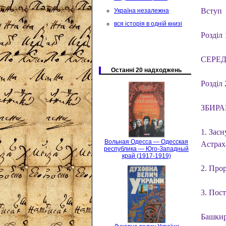
Вступ
Україна незалежна
вся історія в одній книзі
Розділ 
СЕРЕД
Останні 20 надходжень
Розділ 
ЗБИРА
1. Засн
Вольная Одесса — Одесская
Астрах
республика — Юго-Западный
край (1917-1919)
2. Про
3. Пос
Башкир