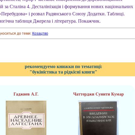
й за Сталіна 4. Десталінізація і формування нових національних
 «Перебудова» і розвал Радянського Союзу Додатки. Таблиці.
огічна таблиця Джерела і література. Покажчик.
дноситься до теми:
Козацтво
рекомендуемо книжки по тематиці:
"букіністика та рідкісні книги"
Гаджиев А.Г.
Чаттерджи Сунити Кумар