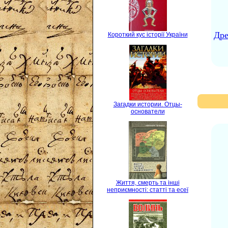
Дре
Короткий кус історії України
Загадки истории. Отцы-
основатели
Життя, смерть та інші
неприємності: статті та есеї