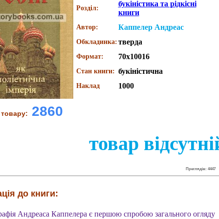
букіністика та рідкісні
Розділ:
книги
Каппелер Андреас
Автор:
тверда
Обкладинка:
70х10016
Формат:
букіністична
Стан книги:
1000
Наклад
2860
 товару:
товар відсутні
Преглядів: 4447
ція до книги:
афія Андреаса Каппелера є першою спробою загального огляду