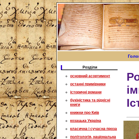
Голо
Розділи
Ро
основний асортимент
останні примірники
ім
історичні романи
Іс
букіністика та рідкісні
книги
книжки про Київ
козацька Україна
класична і сучасна проза
політологія, національна