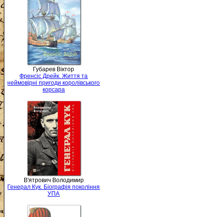
Губарев Віктор
Френсіс Дрейк. Життя та
неймовірні пригоди королівського
корсара
В'ятрович Володимир
Генерал Кук. Біографія покоління
УПА