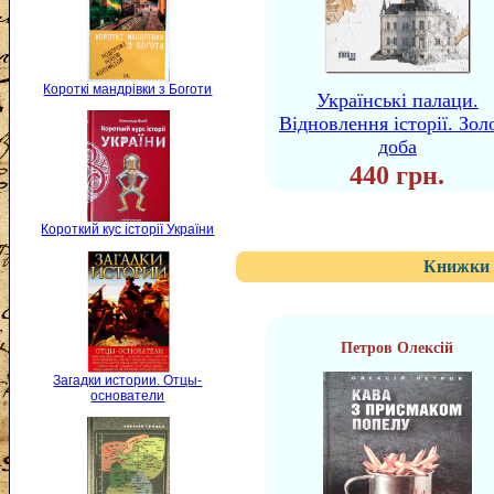
Короткі мандрівки з Боготи
Українські палаци.
Відновлення історії. Зол
доба
440 грн.
Короткий кус історії України
Книжки 
Петров Олексій
Загадки истории. Отцы-
основатели