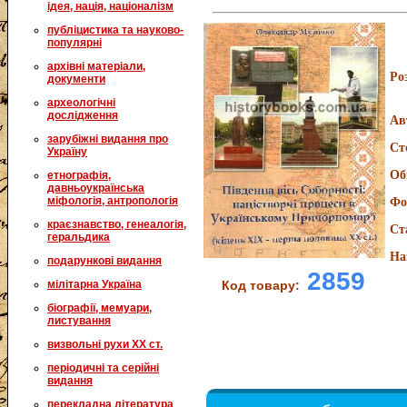
ідея, нація, націоналізм
публіцистика та науково-
популярні
архівні матеріали,
Ро
документи
археологічні
дослідження
Ав
зарубіжні видання про
Ст
Україну
Об
етнографія,
давньоукраїнська
міфологія, антропологія
Фо
краєзнавство, генеалогія,
Ст
геральдика
На
подарункові видання
2859
мілітарна Україна
Код товару:
біографії, мемуари,
листування
визвольні рухи XX ст.
періодичні та серійні
видання
перекладна література