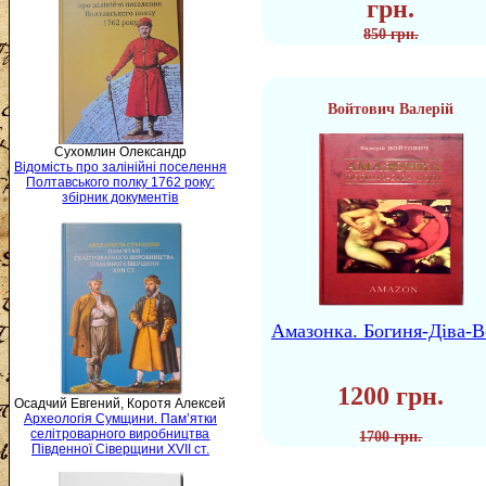
грн.
850 грн.
Войтович Валерій
Сухомлин Олександр
Відомість про залінійні поселення
Полтавського полку 1762 року:
збірник документів
Амазонка. Богиня-Діва-В
1200 грн.
Осадчий Евгений, Коротя Алексей
Археологія Сумщини. Пам’ятки
селітроварного виробництва
1700 грн.
Південної Сіверщини XVII ст.