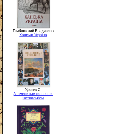
Грибовський Владислав
Ханська Україна
Удовик С.
Знаменитые киевляне.
Фотоальбом