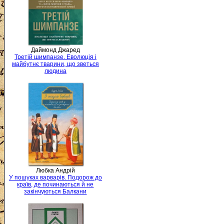
Даймонд Джаред
Третій шимпанзе. Еволюція і
майбутнє тварини, що зветься
людина
Любка Андрій
У пошуках варварів. Подорож до
країв, де починаються й не
закінчуються Балкани