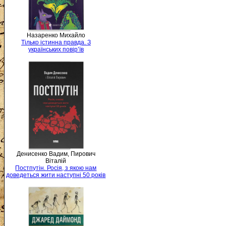
Назаренко Михайло
Тілько істинна правда. З
українських повір’їв
Денисенко Вадим, Пирович
Віталій
Постпутін. Росія, з якою нам
доведеться жити наступні 50 років