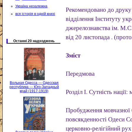
Україна незалежна
Рекомендовано до друку
вся історія в одній книзі
відділення Інституту укр
джерелознавства ім. М.
від 20 листопада . (прот
Останні 20 надходжень
Зміст
Передмова
Вольная Одесса — Одесская
республика — Юго-Западный
Розділ І. Сутність нації: 
край (1917-1919)
Пробудження мовчазної б
повсякденності Одеси Со
церковно-релігійний рух Т