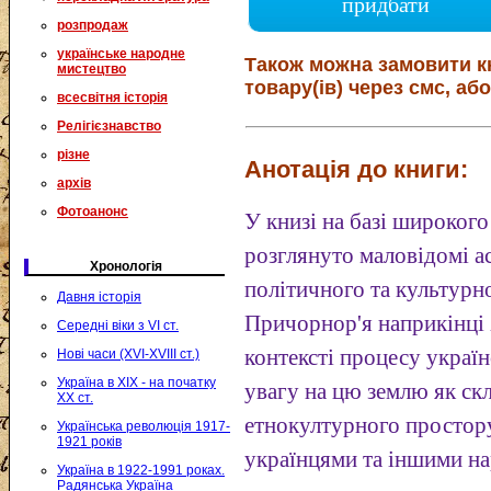
придбати
розпродаж
українське народне
Також можна замовити к
мистецтво
товару(ів) через смс, або
всесвітня історія
Релігієзнавство
різне
Анотація до книги:
архів
Фотоанонс
У книзі на базі широког
розглянуто маловідомі ас
Хронологія
політичного та культурн
Давня історія
Причорнор'я наприкінці 
Середні віки з VI ст.
контексті процесу украї
Нові часи (XVI-XVIII ст.)
Україна в XIX - на початку
увагу на цю землю як ск
XX ст.
етнокултурного простору
Українська революція 1917-
1921 років
українцями та іншими н
Україна в 1922-1991 роках.
Радянська Україна