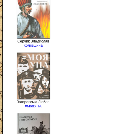
Серчик Владислав
Коліївщина
Загоровська Любов
#МояУПА