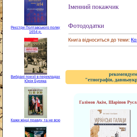
Іменний покажчик
Фотододатки
Реєстри Полтавського полку
1654 р.
Книга відноситься до теми:
Ко
рекомендуем
Вибрані поезії в перекладах
"етнографія, давньоукр
Юрія Буряка
Галімов Акім, Шаріпов Русл
Кажи жінці правду, та не всю