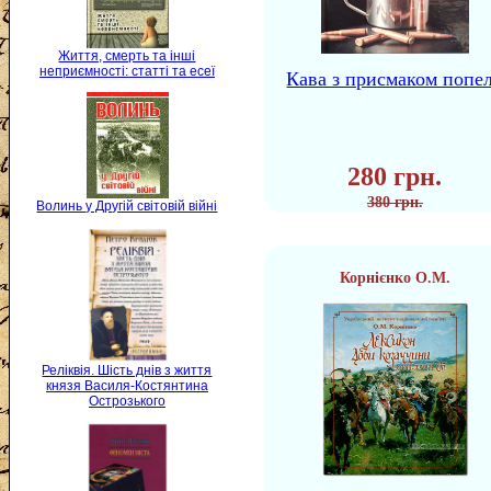
Життя, смерть та інші
неприємності: статті та есеї
Кава з присмаком попе
280 грн.
380 грн.
Волинь у Другій світовій війні
Корнієнко О.М.
Реліквія. Шість днів з життя
князя Василя-Костянтина
Острозького