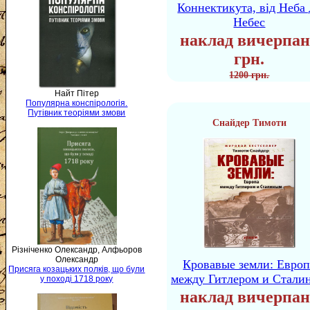
Коннектикута, від Неба 
Небес
наклад вичерпан
грн.
1200 грн.
Найт Пітер
Популярна конспірологія.
Путівник теоріями змови
Снайдер Тимоти
Різніченко Олександр, Алфьоров
Олександр
Кровавые земли: Европ
Присяга козацьких полків, що були
между Гитлером и Стали
у поході 1718 року
наклад вичерпан