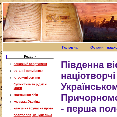
Головна
Останні надх
Розділи
Південна ві
основний асортимент
останні примірники
націотворчі
історичні романи
Українсько
букіністика та рідкісні
книги
Причорномор
книжки про Київ
козацька Україна
- перша пол
класична і сучасна проза
політологія, національна