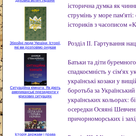
Духовна велич України
історична думка як чинн
струмінь у море пам'яті
істориків з часописом «К
Розділ II. Гартування наці
Збройні люди України. Історії,
які ми розповімо онукам
Батьки та діти буремного
спадкоємність у сім'ях у
українські козаки у вищ
Ситуаційна кімната. Як діють
боротьба за Український 
американські президенти у
кризових ситуаціях
українських кольорах: бі
осередки Осяяні Шевчен
причорноморських і захі
Історія держави і права