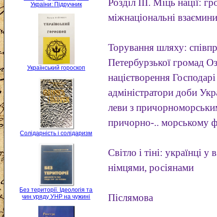
Розділ III. Міць нації: г
України: Підручник
міжнаціональні взаємин
Торування шляху: співпр
Петербурзької громад Оз
Український гороскоп
націєтворення Господарі
адміністратори доби Укр
леви з причорноморськи
причорно-.. морському ф
Солідарність і солідаризм
Світло і тіні: українці у
німцями, росіянами
Без території. Ідеологія та
Післямова
чин уряду УНР на чужині