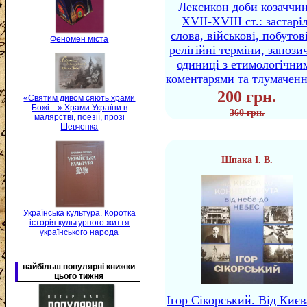
Лексикон доби козаччи
XVII-XVIII ст.: застаріл
слова, військові, побутов
Феномен міста
релігійні терміни, запози
одиниці з етимологічни
коментарями та тлумачен
200 грн.
«Святим дивом сяють храми
Божі…» Храми України в
360 грн.
малярстві, поезії, прозі
Шевченка
Шпака І. В.
Українська культура. Коротка
історія культурного життя
українського народа
найбільш популярні книжки
цього тижня
Ігор Сікорський. Від Києв