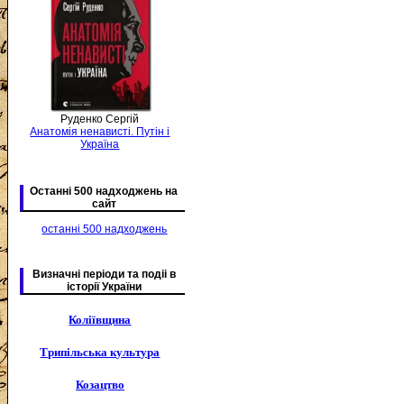
Руденко Сергій
Анатомія ненависті. Путін і
Україна
Останні 500 надходжень на
сайт
останні 500 надходжень
Визначні періоди та подіі в
історії України
Коліївщина
Трипільська культура
Козацтво