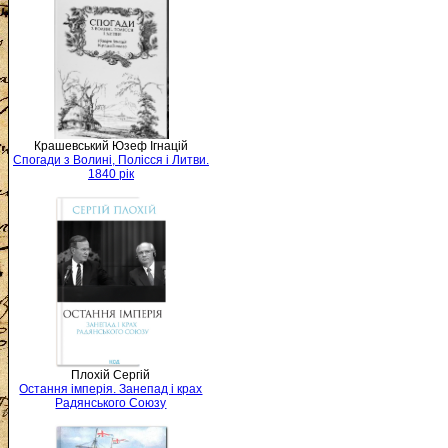
Крашевський Юзеф Ігнацій
Спогади з Волині, Полісся і Литви.
1840 рік
Плохій Сергій
Остання імперія. Занепад і крах
Радянського Союзу