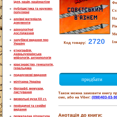
ідея, нація, націоналізм
Фо
публіцистика та науково-
Ст
популярні
На
архівні матеріали,
документи
Рі
археологічні
дослідження
Мо
2720
зарубіжні видання про
Іл
Код товару:
Україну
етнографія,
давньоукраїнська
міфологія, антропологія
краєзнавство, генеалогія,
геральдика
подарункові видання
придбати
мілітарна Україна
біографії, мемуари,
листування
Також можна замовити книгу пр
смс, або на Viber:
(098)403-03-9
визвольні рухи XX ст.
періодичні та серійні
видання
Анотація до книги:
перекладна література