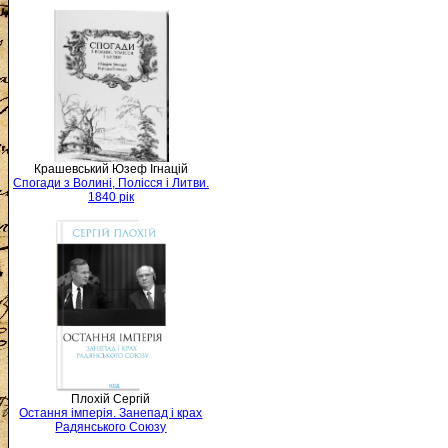
Крашевський Юзеф Ігнацій
Спогади з Волині, Полісся і Литви.
1840 рік
Плохій Сергій
Остання імперія. Занепад і крах
Радянського Союзу