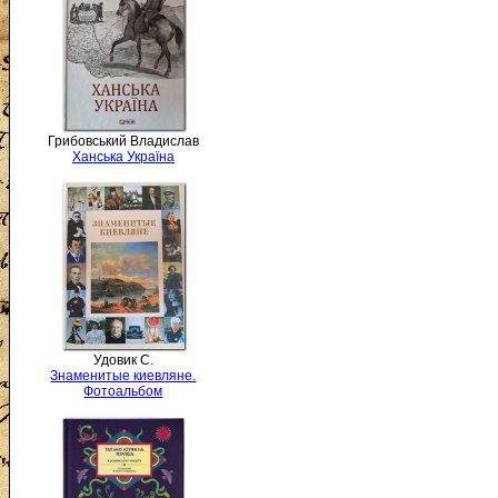
Грибовський Владислав
Ханська Україна
Удовик С.
Знаменитые киевляне.
Фотоальбом