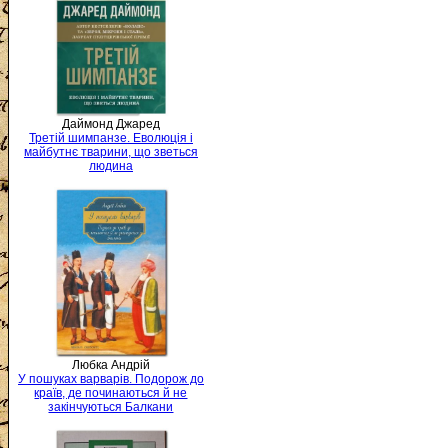
Даймонд Джаред
Третій шимпанзе. Еволюція і
майбутнє тварини, що зветься
людина
Любка Андрій
У пошуках варварів. Подорож до
країв, де починаються й не
закінчуються Балкани