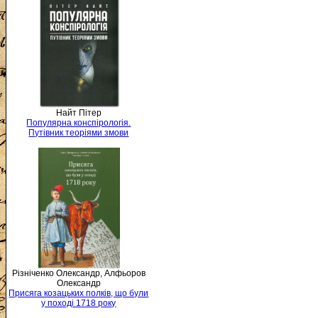
Найт Пітер
Популярна конспірологія.
Путівник теоріями змови
Різніченко Олександр, Алфьоров
Олександр
Присяга козацьких полків, що були
у поході 1718 року