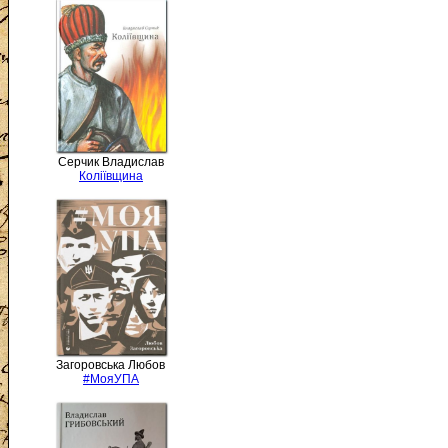
Серчик Владислав
Коліївщина
Загоровська Любов
#МояУПА