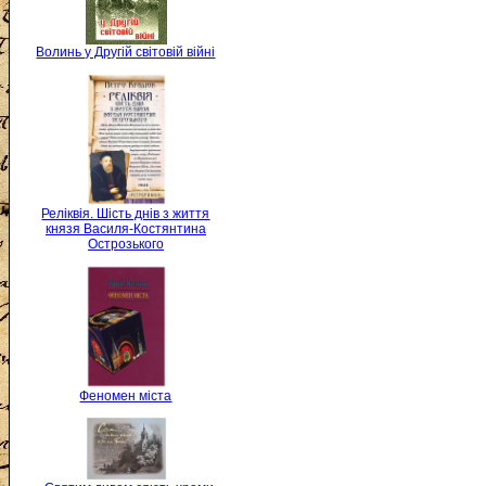
Волинь у Другій світовій війні
Реліквія. Шість днів з життя
князя Василя-Костянтина
Острозького
Феномен міста