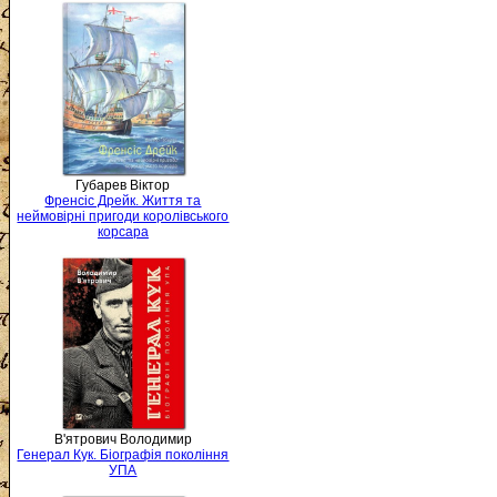
Губарев Віктор
Френсіс Дрейк. Життя та
неймовірні пригоди королівського
корсара
В'ятрович Володимир
Генерал Кук. Біографія покоління
УПА