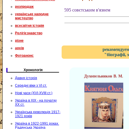
розпродаж
595 совєтським в'язнем
українське народне
мистецтво
всесвітня історія
Релігієзнавство
різне
архів
рекомендуем
"біографії,
Фотоанонс
Хронологія
Духопельников В. М.
Давня історія
Середні віки з VI ст.
Нові часи (XVI-XVIII ст.)
Україна в XIX - на початку
XX ст.
Українська революція 1917-
1921 років
Україна в 1922-1991 роках.
Радянська Україна