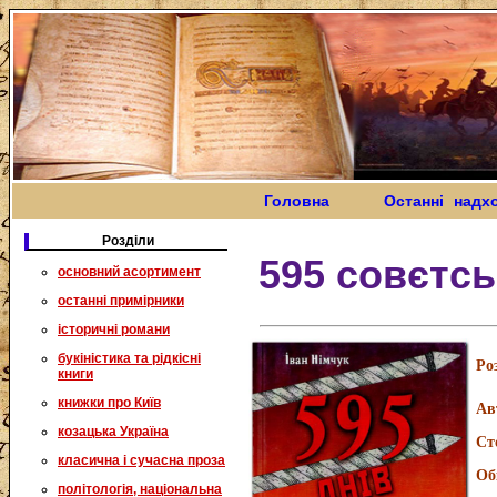
Головна
Останні надх
Розділи
595 совєтс
основний асортимент
останні примірники
історичні романи
букіністика та рідкісні
Ро
книги
книжки про Київ
Ав
козацька Україна
Ст
класична і сучасна проза
Об
політологія, національна