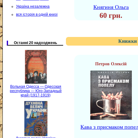
Княгиня Ольга
Україна незалежна
60 грн.
вся історія в одній книзі
Книжки 
Останні 20 надходжень
Петров Олексій
Вольная Одесса — Одесская
республика — Юго-Западный
край (1917-1919)
Кава з присмаком попе