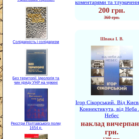
коментарями та тлумачен
200 грн.
360 грн.
Шпака І. В.
Солідарність і солідаризм
Без території. Ідеологія та
чин уряду УНР на чужині
Ігор Сікорський. Від Києв
Коннектикута, від Неба 
Небес
наклад вичерпан
Реєстри Полтавського полку
1654 р.
грн.