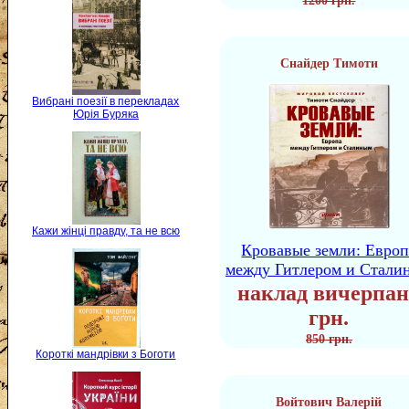
1200 грн.
Снайдер Тимоти
Вибрані поезії в перекладах
Юрія Буряка
Кажи жінці правду, та не всю
Кровавые земли: Европ
между Гитлером и Стали
наклад вичерпан
грн.
850 грн.
Короткі мандрівки з Боготи
Войтович Валерій