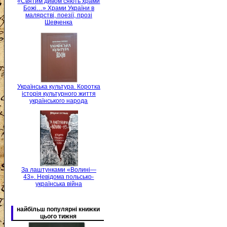
«Святим дивом сяють храми
Божі…» Храми України в
малярстві, поезії, прозі
Шевченка
Українська культура. Коротка
історія культурного життя
українського народа
За лаштунками «Волині—
43». Невідома польсько-
українська війна
найбільш популярні книжки
цього тижня