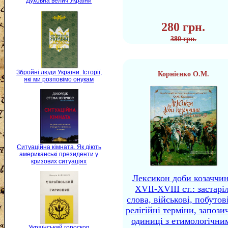
Духовна велич України
280 грн.
380 грн.
Збройні люди України. Історії,
Корнієнко О.М.
які ми розповімо онукам
Ситуаційна кімната. Як діють
американські президенти у
кризових ситуаціях
Лексикон доби козаччи
XVII-XVIII ст.: застаріл
слова, військові, побутов
релігійні терміни, запози
одиниці з етимологічни
Український гороскоп