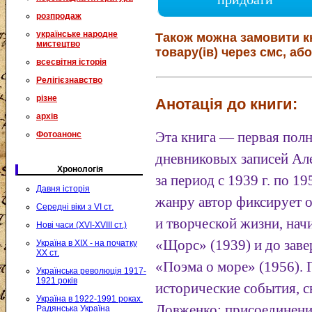
розпродаж
українське народне
Також можна замовити к
мистецтво
товару(ів) через смс, або
всесвітня історія
Релігієзнавство
різне
Анотація до книги:
архів
Фотоанонс
Эта книга — первая пол
дневниковых записей Ал
Хронологія
за период с 1939 г. по 1
Давня історія
жанру автор фиксирует 
Середні віки з VI ст.
и творческой жизни, нач
Нові часи (XVI-XVIII ст.)
«Щорс» (1939) и до зав
Україна в XIX - на початку
XX ст.
«Поэма о море» (1956).
Українська революція 1917-
1921 років
исторические события, с
Україна в 1922-1991 роках.
Довженко: присоединени
Радянська Україна