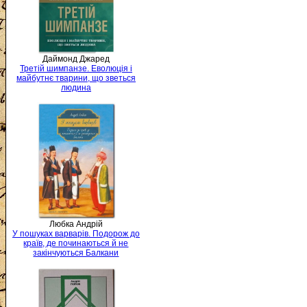
Даймонд Джаред
Третій шимпанзе. Еволюція і
майбутнє тварини, що зветься
людина
Любка Андрій
У пошуках варварів. Подорож до
країв, де починаються й не
закінчуються Балкани