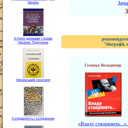
Зача
Україні
рекомендуем
Історія держави і права
України: Підручник
"біографії,
Головко Володимир
Український гороскоп
Солідарність і солідаризм
«Владу створюють...».