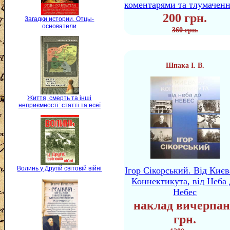
коментарями та тлумачен
200 грн.
Загадки истории. Отцы-
основатели
360 грн.
Шпака І. В.
Життя, смерть та інші
неприємності: статті та есеї
Волинь у Другій світовій війні
Ігор Сікорський. Від Києв
Коннектикута, від Неба 
Небес
наклад вичерпан
грн.