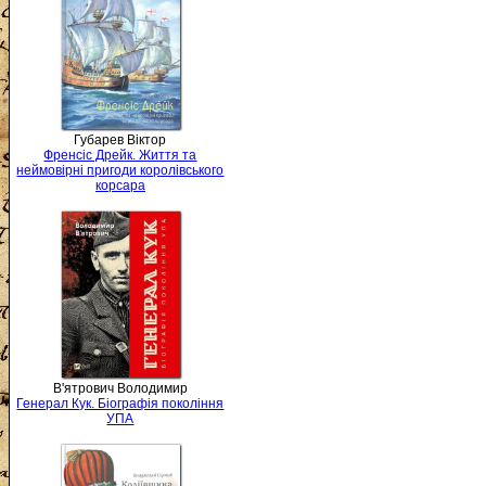
Губарев Віктор
Френсіс Дрейк. Життя та
неймовірні пригоди королівського
корсара
В'ятрович Володимир
Генерал Кук. Біографія покоління
УПА