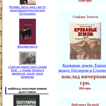
1200 грн.
Реліквія. Шість днів з життя
князя Василя-Костянтина
Острозького
Снайдер Тимоти
Феномен міста
Кровавые земли: Европ
«Святим дивом сяють храми
между Гитлером и Стали
Божі…» Храми України в
малярстві, поезії, прозі
наклад вичерпан
Шевченка
грн.
850 грн.
найбільш популярні книжки
цього тижня
Войтович Валерій