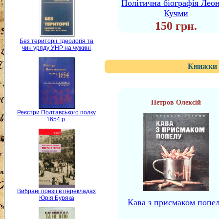
Політична біографія Леон
Кучми
150 грн.
Без території. Ідеологія та
чин уряду УНР на чужині
Книжки 
Петров Олексій
Реєстри Полтавського полку
1654 р.
Вибрані поезії в перекладах
Юрія Буряка
Кава з присмаком попе