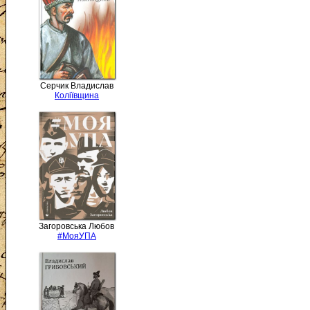
Серчик Владислав
Коліївщина
Загоровська Любов
#МояУПА