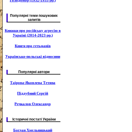
Голодомор (1932-1933 рр.)
Популярні теми пошукових
запитів
Книжки про російську агресію в
Україні (2014-2023 рр.)
Книги про гетьманів
Українсько-польські відносини
Популярні автори
Таїрова-Яковлева Тетяна
Піддубний Сергій
Речкалов Олександр
Історичні постаті України
Богдан Хмельницький