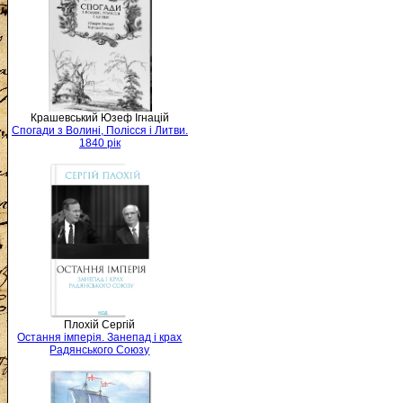
Крашевський Юзеф Ігнацій
Спогади з Волині, Полісся і Литви.
1840 рік
Плохій Сергій
Остання імперія. Занепад і крах
Радянського Союзу