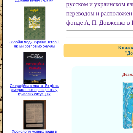
Духовна велич України
русском и украинском я
переводом и расположен 
фонде А, П. Довженко в
Збройні люди України. Історії,
які ми розповімо онукам
Книжка
"До
Довж
Ситуаційна кімната. Як діють
американські президенти у
кризових ситуаціях
Хронологія мовних подій в