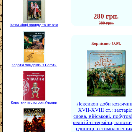
280 грн.
380 грн.
Кажи жінці правду, та не всю
Корнієнко О.М.
Короткі мандрівки з Боготи
Короткий кус історії України
Лексикон доби козаччи
XVII-XVIII ст.: застаріл
слова, військові, побутов
релігійні терміни, запози
одиниці з етимологічни