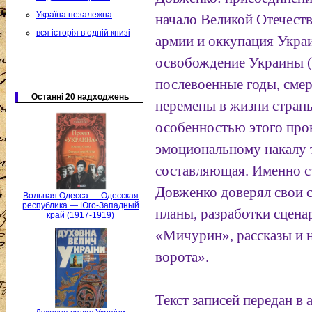
Україна незалежна
начало Великой Отечест
вся історія в одній книзі
армии и оккупация Укра
освобождение Украины (
послевоенные годы, сме
Останні 20 надходжень
перемены в жизни стран
особенностью этого про
эмоциональному накалу т
составляющая. Именно с
Довженко доверял свои 
Вольная Одесса — Одесская
республика — Юго-Западный
планы, разработки сцена
край (1917-1919)
«Мичурин», рассказы и 
ворота».
Текст записей передан в