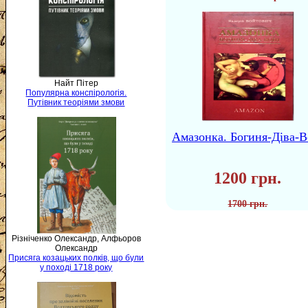
Найт Пітер
Популярна конспірологія.
Путівник теоріями змови
Амазонка. Богиня-Діва-В
1200 грн.
1700 грн.
Різніченко Олександр, Алфьоров
Олександр
Присяга козацьких полків, що були
у поході 1718 року