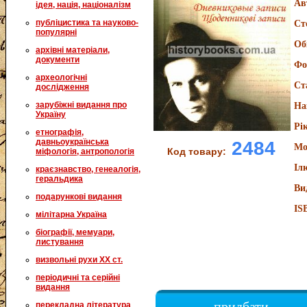
Ав
ідея, нація, націоналізм
публіцистика та науково-
Ст
популярні
Об
архівні матеріали,
документи
Фо
археологічні
Ст
дослідження
зарубіжні видання про
На
Україну
Рі
етнографія,
давньоукраїнська
2484
Мо
Код товару:
міфологія, антропологія
Іл
краєзнавство, генеалогія,
геральдика
Ви
подарункові видання
IS
мілітарна Україна
біографії, мемуари,
листування
визвольні рухи XX ст.
періодичні та серійні
видання
придбати
перекладна література