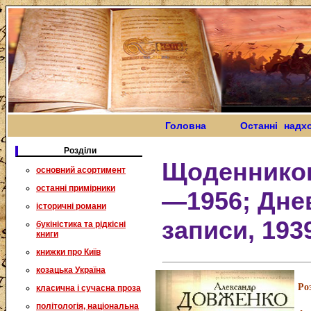
Головна
Останні надх
Розділи
Щоденников
основний асортимент
останні примірники
—1956; Дне
історичні романи
записи, 19
букіністика та рідкісні
книги
книжки про Київ
козацька Україна
Ро
класична і сучасна проза
політологія, національна