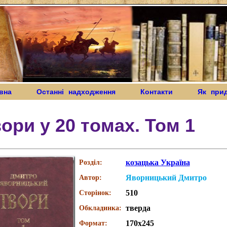
вна
Останні надходження
Контакти
Як при
ори у 20 томах. Том 1
козацька Україна
Розділ:
Яворницький Дмитро
Автор:
510
Сторінок:
тверда
Обкладинка:
170х245
Формат: