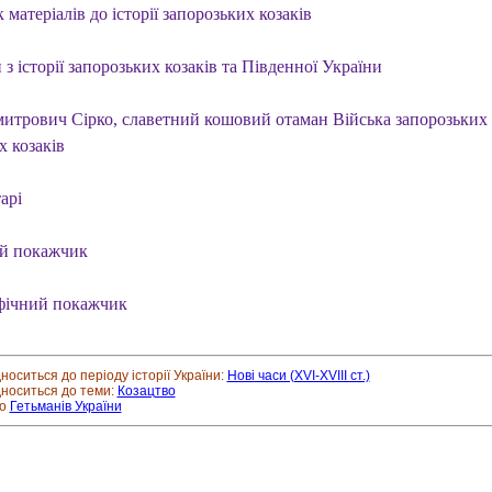
 матеріалів до історії запорозьких козаків
з історії запорозьких козаків та Південної України
митрович Сірко, славетний кошовий отаман Війська запорозьких
х козаків
арі
й покажчик
фічний покажчик
дноситься до періоду історії України:
Нові часи (XVI-XVIII ст.)
дноситься до теми:
Козацтво
ро
Гетьманів України