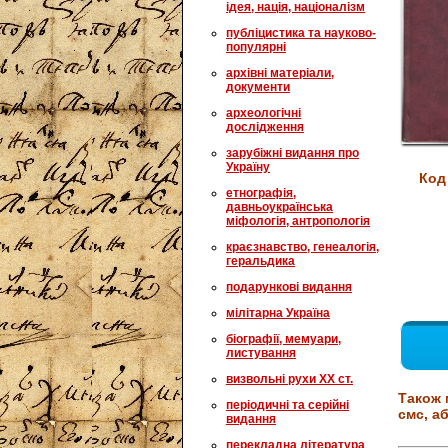
ідея, нація, націоналізм
публіцистика та науково-
популярні
архівні матеріали,
документи
археологічні
дослідження
зарубіжні видання про
Україну
Код
етнографія,
давньоукраїнська
міфологія, антропологія
краєзнавство, генеалогія,
геральдика
подарункові видання
мілітарна Україна
біографії, мемуари,
листування
визвольні рухи XX ст.
Також 
періодичні та серійні
смс, аб
видання
перекладна література