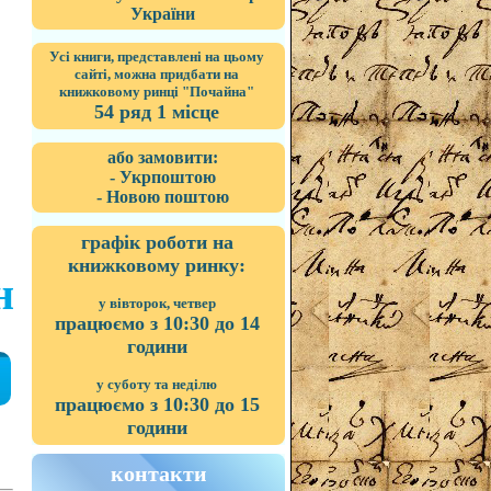
України
Усі книги, представлені на цьому
сайті, можна придбати на
книжковому ринці "Почайна"
54 ряд 1 місце
або замовити:
- Укрпоштою
- Новою поштою
графік роботи на
книжковому ринку:
н
у вівторок, четвер
працюємо з 10:30 до 14
години
у суботу та неділю
працюємо з 10:30 до 15
години
контакти