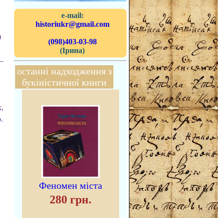
e-mail:
historiukr@gmail.com
0
(098)403-03-98
(Ірина)
—
останні надходження з
букіністичної книги
,
.
Феномен міста
280 грн.