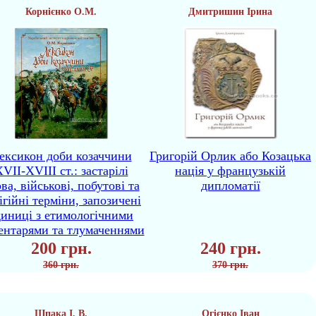
Корнієнко О.М.
Дмитришин Ірина
ексикон доби козаччини
Григорій Орлик або Козацька
VII-XVIII ст.: застарілі
нація у французькій
ва, військові, побутові та
дипломатії
ігійні терміни, запозичені
диниці з етимологічними
ентарями та тлумаченнями
200 грн.
240 грн.
360 грн.
370 грн.
Шпака І. В.
Огієнко Іван