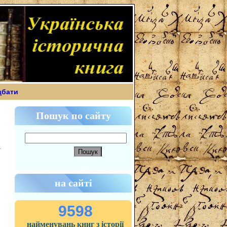
дбати
Пошук по сайту
на сайті
9598
найменувань книг з історії