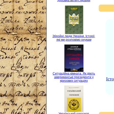
Духовна велич України
Збройні люди України. Історії,
які ми розповімо онукам
Ситуаційна кімната. Як діють
американські президенти у
Істо
кризових ситуаціях
Український гороскоп