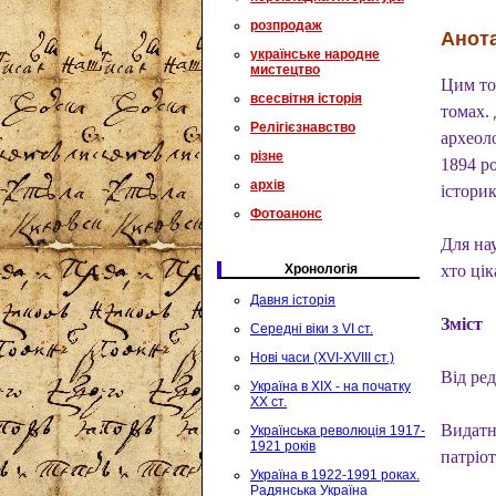
розпродаж
Анота
українське народне
мистецтво
Цим то
всесвітня історія
томах. 
Релігієзнавство
археоло
різне
1894 ро
архів
істори
Фотоанонс
Для нау
Хронологія
хто ці
Давня історія
Зміст
Середні віки з VI ст.
Нові часи (XVI-XVIII ст.)
Від ред
Україна в XIX - на початку
XX ст.
Видатн
Українська революція 1917-
1921 років
патріот
Україна в 1922-1991 роках.
Радянська Україна