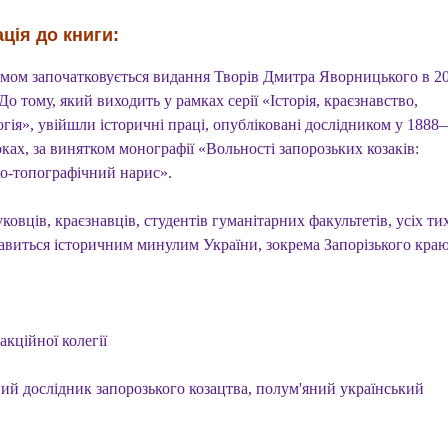
ція до книги:
мом започатковується видання Творів Дмитра Яворницького в 2
До тому, який виходить у рамках серії «Історія, краєзнавство,
гія», увійшли історичні праці, опубліковані дослідником у 1888
ках, за винятком монографії «Вольності запорозьких козаків:
ко-топографічний нарис».
ковців, краєзнавців, студентів гуманітарних факультетів, усіх тих
кавиться історичним минулим України, зокрема Запорізького краю
акційної колегії
ий дослідник запорозького козацтва, полум'яний український