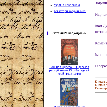
Збірник
Україна незалежна
вся історія в одній книзі
Нариси 
Іван Д
низови
Останні 20 надходжень
Комент
Іменни
Геогра
Вольная Одесса — Одесская
республика — Юго-Западный
край (1917-1919)
Книга ві
Книга ві
Книга п