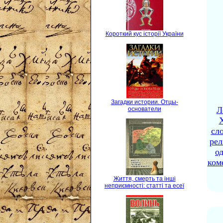
Короткий кус історії України
Загадки истории. Отцы-
Л
основатели
X
сло
рел
о
ком
Життя, смерть та інші
неприємності: статті та есеї