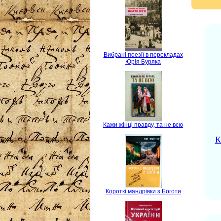
Вибрані поезії в перекладах
Юрія Буряка
Кажи жінці правду, та не всю
К
Короткі мандрівки з Боготи