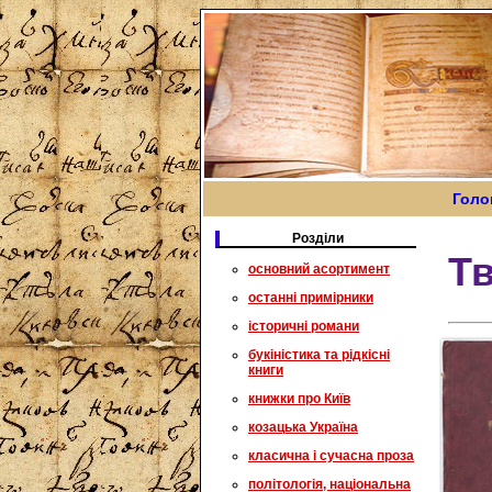
Голо
Розділи
Тв
основний асортимент
останні примірники
історичні романи
букіністика та рідкісні
книги
книжки про Київ
козацька Україна
класична і сучасна проза
політологія, національна