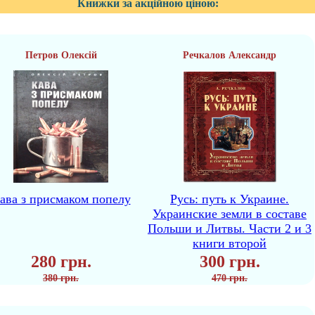
Книжки за акційною ціною:
Петров Олексій
Речкалов Александр
ава з присмаком попелу
Русь: путь к Украине.
Украинские земли в составе
Польши и Литвы. Части 2 и 3
книги второй
280 грн.
300 грн.
380 грн.
470 грн.