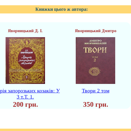
Книжки цього ж автора:
Яворницький Д. І.
Яворницький Дмитро
рія запорозьких козаків: У
Твори 2 том
3 т.Т. 1.
200 грн.
350 грн.