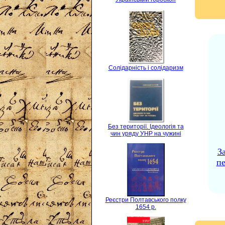
Солідарність і солідаризм
Без території. Ідеологія та
чин уряду УНР на чужині
З
пе
Реєстри Полтавського полку
1654 р.