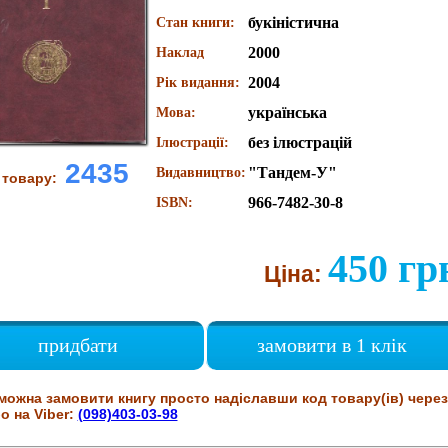
букіністична
Стан книги:
2000
Наклад
2004
Рік видання:
українська
Мова:
без ілюстрацій
Ілюстрації:
2435
"Тандем-У"
Видавництво:
 товару:
966-7482-30-8
ISBN:
450 гр
Ціна:
придбати
замовити в 1 клік
можна замовити книгу просто надіславши код товару(ів) через
о на Viber:
(098)403-03-98