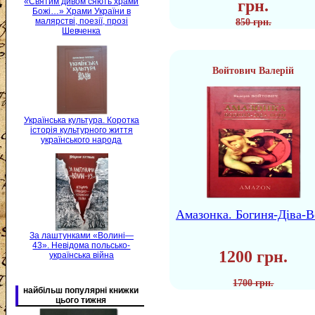
грн.
«Святим дивом сяють храми
Божі…» Храми України в
малярстві, поезії, прозі
850 грн.
Шевченка
Войтович Валерій
Українська культура. Коротка
історія культурного життя
українського народа
Амазонка. Богиня-Діва-В
За лаштунками «Волині—
43». Невідома польсько-
1200 грн.
українська війна
1700 грн.
найбільш популярні книжки
цього тижня