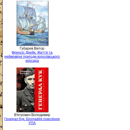
Губарев Віктор
Френсіс Дрейк. Життя та
неймовірні пригоди королівського
корсара
В'ятрович Володимир
Генерал Кук. Біографія покоління
УПА