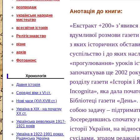
розпродаж
Анотація до книги:
українське народне
мистецтво
«Екстракт +200» з’явився
всесвітня історія
вдумливої розмови газети 
Релігієзнавство
з яких історичних обстав
різне
архів
суспільство і до яких нас
Фотоанонс
«прогулювання» уроків іс
започаткував ще 2002 року
Хронологія
розділу газети «Історія і
Давня історія
Incognita», яка дала поч
Середні віки з VI ст.
Бібліотеці газети «День».
Нові часи (XVI-XVIII ст.)
собою задачу – підтримати
Україна в XIX - на початку
XX ст.
Зосередившись спочатку н
Українська революція 1917-
1921 років
історії України, на відн
Україна в 1922-1991 роках.
сусідами, згодом редакція
Радянська Україна