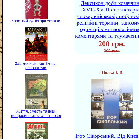
Лексикон доби козаччи
XVII-XVIII ст.: застаріл
слова, військові, побутов
Короткий кус історії України
релігійні терміни, запози
одиниці з етимологічни
коментарями та тлумачен
200 грн.
360 грн.
Загадки истории. Отцы-
основатели
Шпака І. В.
Життя, смерть та інші
неприємності: статті та есеї
Ігор Сікорський. Від Києв