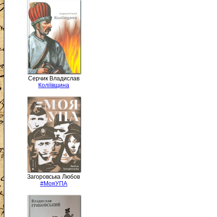
Серчик Владислав
Коліївщина
Загоровська Любов
#МояУПА