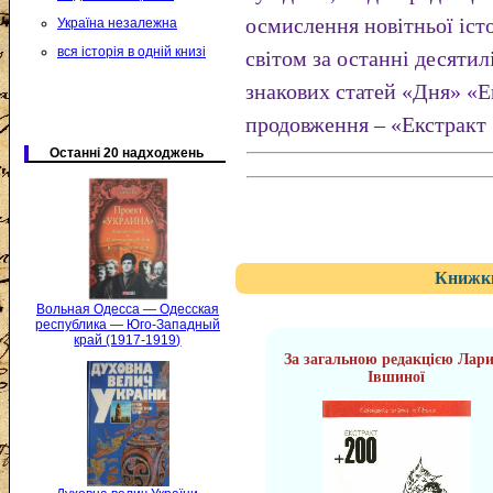
осмислення новітньої істо
Україна незалежна
вся історія в одній книзі
світом за останні десятил
знакових статей «Дня» «Ек
продовження – «Екстракт 
Останні 20 надходжень
Книжки
Вольная Одесса — Одесская
республика — Юго-Западный
край (1917-1919)
За загальною редакцією Лар
Івшиної