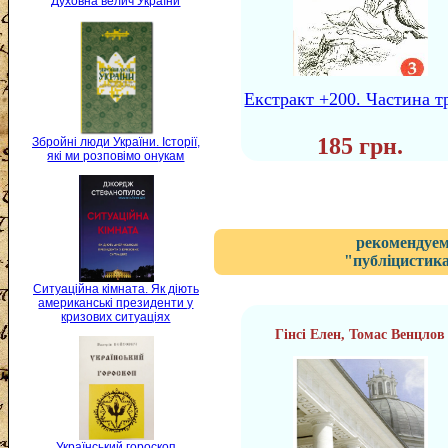
Духовна велич України
Екстракт +200. Частина т
185 грн.
Збройні люди України. Історії,
які ми розповімо онукам
рекомендуем
"публіцистика
Ситуаційна кімната. Як діють
американські президенти у
кризових ситуаціях
Гінсі Елен, Томас Венцлов
Український гороскоп