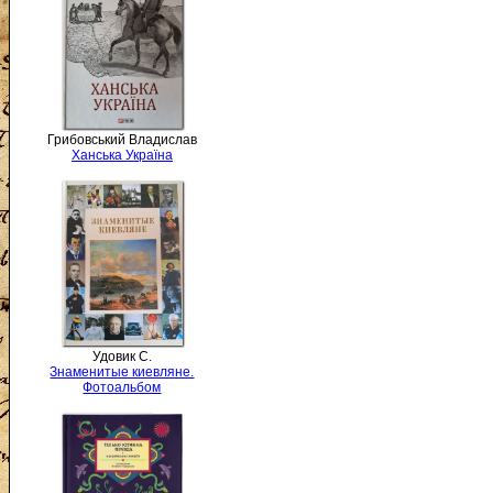
Грибовський Владислав
Ханська Україна
Удовик С.
Знаменитые киевляне.
Фотоальбом