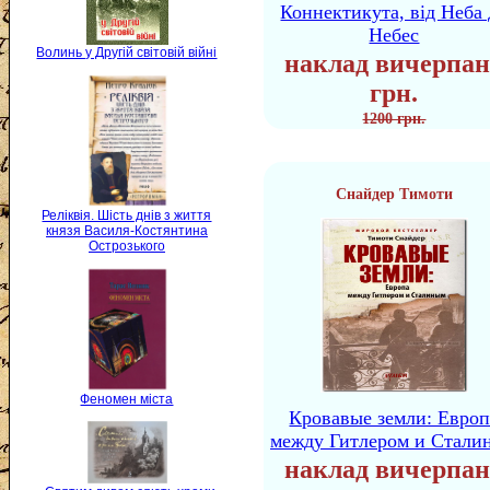
Коннектикута, від Неба 
Небес
Волинь у Другій світовій війні
наклад вичерпан
грн.
1200 грн.
Снайдер Тимоти
Реліквія. Шість днів з життя
князя Василя-Костянтина
Острозького
Феномен міста
Кровавые земли: Европ
между Гитлером и Стали
наклад вичерпан