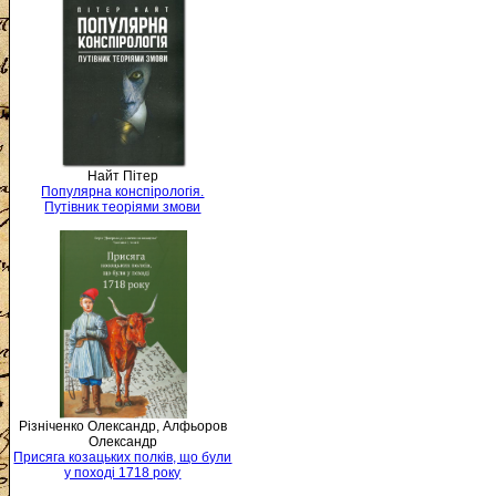
Найт Пітер
Популярна конспірологія.
Путівник теоріями змови
Різніченко Олександр, Алфьоров
Олександр
Присяга козацьких полків, що були
у поході 1718 року