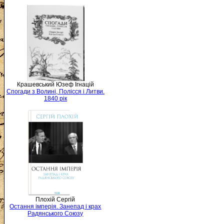
Крашевський Юзеф Ігнацій
Спогади з Волині, Полісся і Литви.
1840 рік
Плохій Сергій
Остання імперія. Занепад і крах
Радянського Союзу