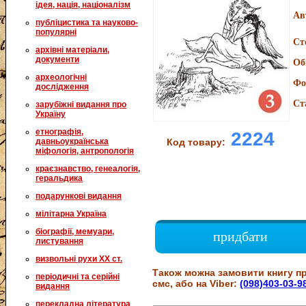
ідея, нація, націоналізм
Ав
публіцистика та науково-
популярні
Ст
архівні матеріали,
документи
Об
археологічні
Фо
дослідження
Ст
зарубіжні видання про
Україну
етнографія,
2224
давньоукраїнська
Код товару:
міфологія, антропологія
краєзнавство, генеалогія,
геральдика
подарункові видання
мілітарна Україна
біографії, мемуари,
придбати
листування
визвольні рухи XX ст.
Також можна замовити книгу пр
періодичні та серійні
смс, або на Viber:
(098)403-03-9
видання
перекладна література