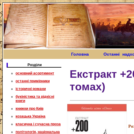
Головна
Останні надх
Розділи
Екстракт +2
основний асортимент
останні примірники
томах)
історичні романи
букіністика та рідкісні
книги
книжки про Київ
козацька Україна
класична і сучасна проза
Ро
політологія, національна