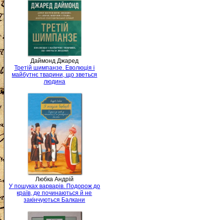
Даймонд Джаред
Третій шимпанзе. Еволюція і
майбутнє тварини, що зветься
людина
Любка Андрій
У пошуках варварів. Подорож до
країв, де починаються й не
закінчуються Балкани