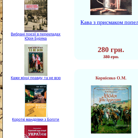
Кава з присмаком попе
Вибрані поезії в перекладах
Юрія Буряка
280 грн.
380 грн.
Кажи жінці правду, та не всю
Корнієнко О.М.
Короткі мандрівки з Боготи