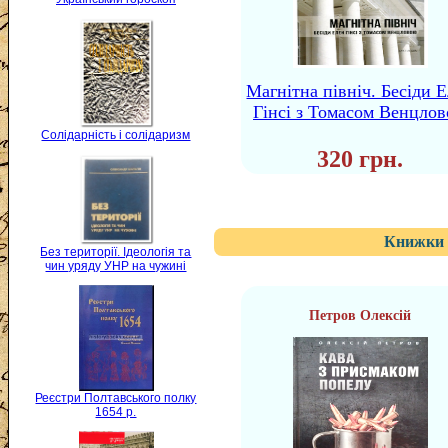
Магнітна північ. Бесіди 
Гінсі з Томасом Венцло
Солідарність і солідаризм
320 грн.
Книжки 
Без території. Ідеологія та
чин уряду УНР на чужині
Петров Олексій
Реєстри Полтавського полку
1654 р.