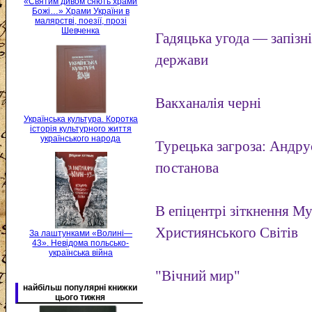
«Святим дивом сяють храми
Божі…» Храми України в
малярстві, поезії, прозі
Шевченка
Гадяцька угода — запізні
держави
Вакханалія черні
Українська культура. Коротка
історія культурного життя
українського народа
Турецька загроза: Андру
постанова
В епіцентрі зіткнення М
Християнського Світів
За лаштунками «Волині—
43». Невідома польсько-
українська війна
"Вічний мир"
найбільш популярні книжки
цього тижня