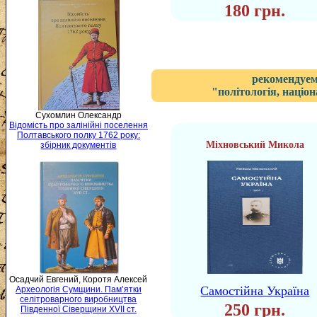
180 грн.
рекомендуем
"політологія, націон
Сухомлин Олександр
Відомість про залінійні поселення
Полтавського полку 1762 року:
Міхновський Микола
збірник документів
Осадчий Евгений, Коротя Алексей
Самостійна Україна
Археологія Сумщини. Пам’ятки
селітроварного виробництва
250 грн.
Південної Сіверщини XVII ст.