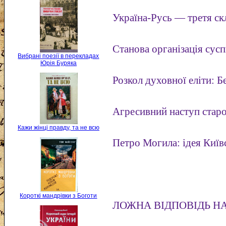
Україна-Русь — третя ск
Станова організація сусп
Вибрані поезії в перекладах
Юрія Буряка
Розкол духовної еліти: Б
Агресивний наступ старо
Кажи жінці правду, та не всю
Петро Могила: ідея Київ
Короткі мандрівки з Боготи
ЛОЖНА ВІДПОВІДЬ НА