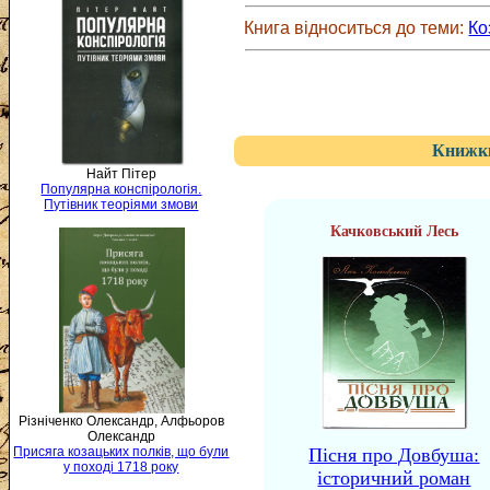
Книга відноситься до теми:
Ко
Книжки
Найт Пітер
Популярна конспірологія.
Путівник теоріями змови
Качковський Лесь
Різніченко Олександр, Алфьоров
Олександр
Присяга козацьких полків, що були
Пісня про Довбуша:
у поході 1718 року
історичний роман