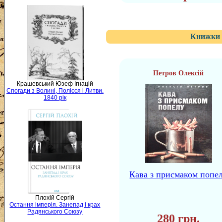
Книжки 
Петров Олексій
Крашевський Юзеф Ігнацій
Спогади з Волині, Полісся і Литви.
1840 рік
Кава з присмаком попе
Плохій Сергій
Остання імперія. Занепад і крах
Радянського Союзу
280 грн.