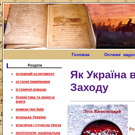
Головна
Останні надх
Розділи
Як Україна 
основний асортимент
останні примірники
Заходу
історичні романи
букіністика та рідкісні
книги
книжки про Київ
козацька Україна
класична і сучасна проза
Ро
політологія, національна