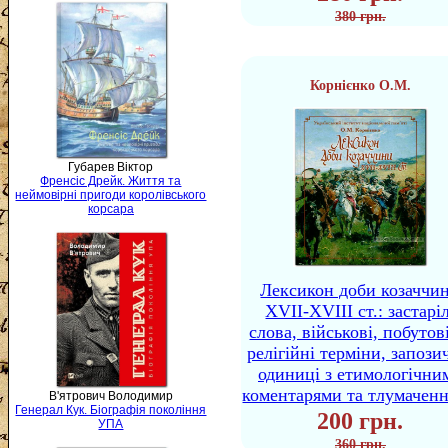
380 грн.
Корнієнко О.М.
Губарев Віктор
Френсіс Дрейк. Життя та
неймовірні пригоди королівського
корсара
Лексикон доби козаччи
XVII-XVIII ст.: застаріл
слова, військові, побутов
релігійні терміни, запози
одиниці з етимологічни
коментарями та тлумачен
В'ятрович Володимир
Генерал Кук. Біографія покоління
200 грн.
УПА
360 грн.