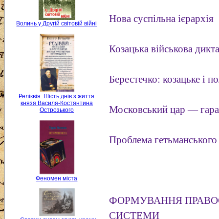
Нова суспільна ієрархія
Волинь у Другій світовій війні
Козацька військова дикт
Берестечко: козацьке і п
Реліквія. Шість днів з життя
князя Василя-Костянтина
Московський цар — гара
Острозького
Проблема гетьманського
Феномен міста
ФОРМУВАННЯ ПРАВОС
СИСТЕМИ