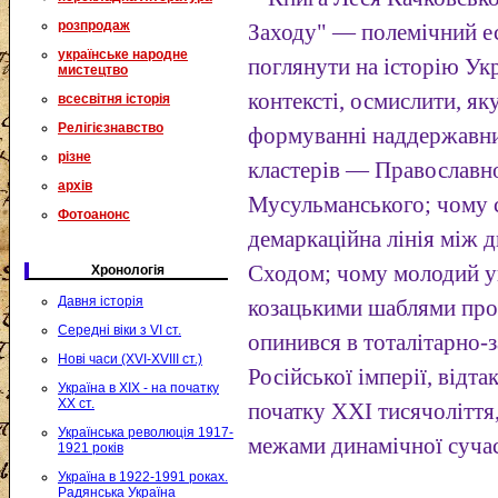
розпродаж
Заходу" — полемічний ес
українське народне
поглянути на історію Ук
мистецтво
контексті, осмислити, як
всесвітня історія
Релігієзнавство
формуванні наддержавни
різне
кластерів — Православно
архів
Мусульманського; чому с
Фотоанонс
демаркаційна лінія між 
Сходом; чому молодий у
Хронологія
Давня історія
козацькими шаблями прос
Середні віки з VI ст.
опинився в тоталітарно
Нові часи (XVI-XVIII ст.)
Російської імперії, відта
Україна в XIX - на початку
XX ст.
початку XXI тисячоліття
Українська революція 1917-
межами динамічної сучасн
1921 років
Україна в 1922-1991 роках.
Радянська Україна