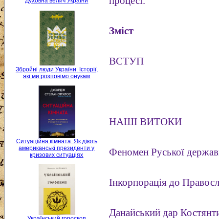
процесі.
Духовна велич України
Зміст
ВСТУП
Збройні люди України. Історії,
які ми розповімо онукам
НАШІ ВИТОКИ
Ситуаційна кімната. Як діють
американські президенти у
Феномен Руської держа
кризових ситуаціях
Інкорпорація до Правосл
Данайський дар Костянти
Український гороскоп