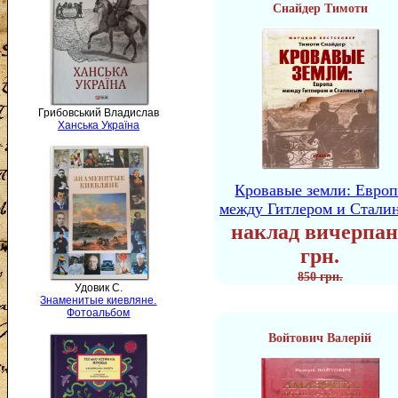
Снайдер Тимоти
Грибовський Владислав
Ханська Україна
Кровавые земли: Европ
между Гитлером и Стали
наклад вичерпан
грн.
850 грн.
Удовик С.
Знаменитые киевляне.
Фотоальбом
Войтович Валерій