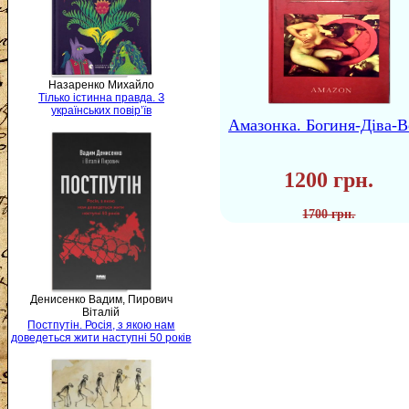
Назаренко Михайло
Тілько істинна правда. З
українських повір’їв
Амазонка. Богиня-Діва-В
1200 грн.
1700 грн.
Денисенко Вадим, Пирович
Віталій
Постпутін. Росія, з якою нам
доведеться жити наступні 50 років