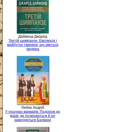
Даймонд Джаред
Третій шимпанзе. Еволюція і
майбутнє тварини, що зветься
людина
Любка Андрій
У пошуках варварів. Подорож до
країв, де починаються й не
закінчуються Балкани