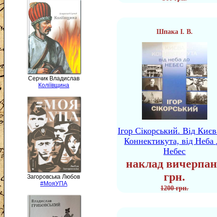
Шпака І. В.
Серчик Владислав
Коліївщина
Ігор Сікорський. Від Києв
Коннектикута, від Неба 
Небес
наклад вичерпан
грн.
Загоровська Любов
#МояУПА
1200 грн.