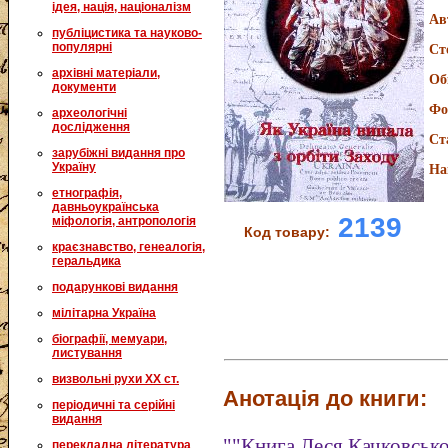
ідея, нація, націоналізм
Ав
публіцистика та науково-
популярні
Ст
архівні матеріали,
Об
документи
Фо
археологічні
дослідження
Ст
зарубіжні видання про
Україну
На
етнографія,
давньоукраїнська
2139
міфологія, антропологія
Код товару:
краєзнавство, генеалогія,
геральдика
подарункові видання
мілітарна Україна
біографії, мемуари,
листування
визвольні рухи XX ст.
Анотація до книги:
періодичні та серійні
видання
""Книга Леся Качковсько
перекладна література