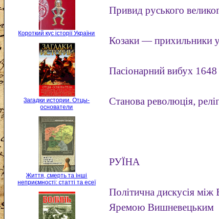
Привид руського велико
Короткий кус історії України
Козаки — прихильники у
Пасіонарний вибух 1648
Станова революція, реліг
Загадки истории. Отцы-
основатели
РУЇНА
Життя, смерть та інші
неприємності: статті та есеї
Політична дискусія між
Яремою Вишневецьким