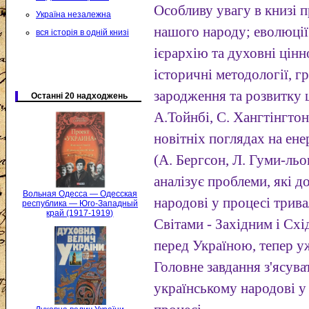
Особливу увагу в книзі 
Україна незалежна
нашого народу; еволюції
вся історія в одній книзі
ієрархію та духовні цін
історичні методології, 
зародження та розвитку ц
Останні 20 надходжень
А.Тойнбі, С. Хангтінгтон
новітніх поглядах на ен
(А. Бергсон, Л. Гуми-льов
аналізує проблеми, які 
Вольная Одесса — Одесская
народові у процесі трив
республика — Юго-Западный
край (1917-1919)
Світами - Західним і Сх
перед Україною, тепер 
Головне завдання з'ясува
українському народові у