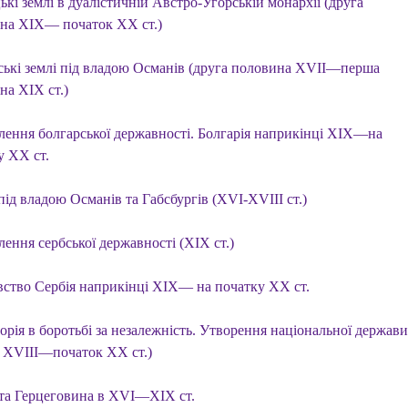
кі землі в дуалістичній Австро-Угорській монархії (друга
на XIX— початок XX ст.)
ські землі під владою Османів (друга половина XVII—перша
на XIX ст.)
лення болгарської державності. Болгарія наприкінці XIX—на
у XX ст.
ід владою Османів та Габсбургів (XVI-XVIII ст.)
ення сербської державності (XIX ст.)
вство Сербія наприкінці XIX— на початку XX ст.
орія в боротьбі за незалежність. Утворення національної держави
ь XVIII—початок XX ст.)
 та Герцеговина в XVI—XIX ст.