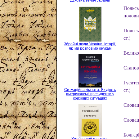
Духовна велич України
Польськ
полови
Польсь
ст.)
Збройні люди України. Історії,
які ми розповімо онукам
Велико
Станов
Гуситс
ст.)
Ситуаційна кімната. Як діють
американські президенти у
кризових ситуаціях
Словаць
Словаць
Болгарі
Український гороскоп