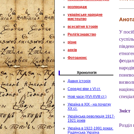
розпродаж
українське народне
Анота
мистецтво
всесвітня історія
У посіб
Релігієзнавство
суспіль
різне
півден
архів
етноге
Фотоанонс
феодал
народів
Хронологія
понево
Давня історія
визволь
Середні віки з VI ст.
націона
спеціа
Нові часи (XVI-XVIII ст.)
Україна в XIX - на початку
XX ст.
Зміст
Українська революція 1917-
1921 років
Розділ
Україна в 1922-1991 роках.
Радянська Україна