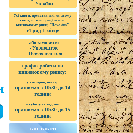
України
Усі книги, представлені на цьому
сайті, можна придбати на
книжковому ринці "Почайна"
54 ряд 1 місце
або замовити:
- Укрпоштою
- Новою поштою
графік роботи на
книжковому ринку:
у вівторок, четвер
н
працюємо з 10:30 до 14
години
у суботу та неділю
працюємо з 10:30 до 15
години
контакти