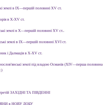
кі землі в IX—першій половині XV ст.
орія в X-XV ст.
ські землі в X—першій половині XV ст..
ські землі в IX—першій половині XVI ст.
ник і Далмація в X-XV ст.
нослов'янські землі під владою Османів (XIV—перша половина
.)
 третій ЗАХІДНІ ТА ПІВДЕННІ
ЯНИ в НОВУ ДОБУ