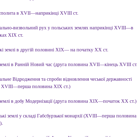
сполита в XVII—наприкінці XVIII ст.
ально-визвольний рух у польських землях наприкінці XVIII—в
ках XIX ст.
кі землі в другій половині XIX— на початку XX ст.
землі в Ранній Новий час (друга половина XVII—кінець XVIII ст.
альне Відродження та спроби відновлення чеської державності
ь XVIII—перша половина XIX ст.)
 землі в добу Модернізації (друга половина XIX—початок XX ст.)
ькі землі у складі Габсбурзької монархії (XVIII—перша половина
).