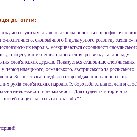
ція до книги:
нику аналізуються загальні закономірності та специфіка етнічног
но-політичного, економічного й культурного розвитку західно- т
нослов'янських народів. Розкриваються особливості слов'янськог
незу, процесу виникнення, становлення, розвитку та занепаду
ьних слов'янських держав. Показується становище слов'янських
 у період німецького, османського, австрійського та російського
лення. Значна увага приділяється дослідженню національно-
них рухів слов'янських народів, їх боротьби за відновлення своє
льної незалежності й державності. Для студентів історичних
льностей вищих навчальних закладів.""
 перший