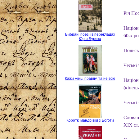
Річ По
Націон
Вибрані поезії в перекладах
60-х ро
Юрія Буряка
Польсь
Чеські 
Кажи жінці правду, та не всю
Націон
(кінец
Чеські
Словац
Короткі мандрівки з Боготи
XIX ст.