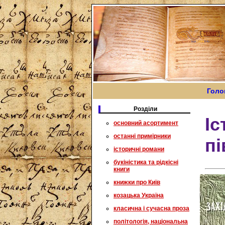
Голо
Розділи
Іс
основний асортимент
останні примірники
пі
історичні романи
букіністика та рідкісні
книги
книжки про Київ
козацька Україна
класична і сучасна проза
політологія, національна