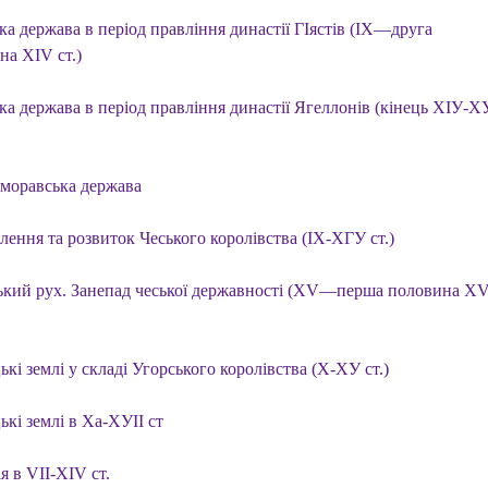
а держава в період правління династії ГІястів (IX—друга
на XIV ст.)
ка держава в період правління династії Ягеллонів (кінець ХІУ-Х
моравська держава
лення та розвиток Чеського королівства (ІХ-ХГУ ст.)
ький рух. Занепад чеської державності (XV—перша половина XV
кі землі у складі Угорського королівства (Х-ХУ ст.)
кі землі в Ха-ХУІІ ст
я в VII-XIV ст.