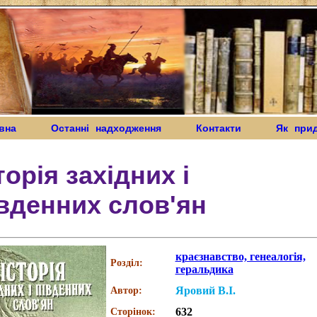
вна
Останні надходження
Контакти
Як при
торія західних і
вденних слов'ян
краєзнавство, генеалогія,
Розділ:
геральдика
Яровий В.І.
Автор:
632
Сторінок: