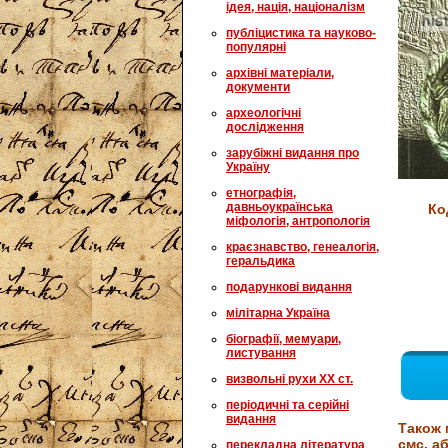
ідея, нація, націоналізм
публіцистика та науково-
популярні
архівні матеріали,
документи
археологічні
дослідження
зарубіжні видання про
Україну
етнографія,
давньоукраїнська
Ко
міфологія, антропологія
краєзнавство, генеалогія,
геральдика
подарункові видання
мілітарна Україна
біографії, мемуари,
листування
визвольні рухи XX ст.
періодичні та серійні
видання
Також 
смс, аб
перекладна література