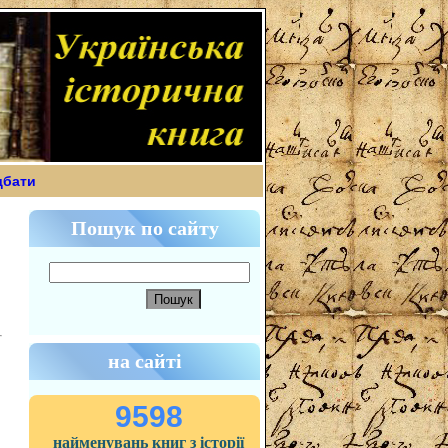
дбати
Пошук по сайту
на сайті
9598
найменувань книг з історії