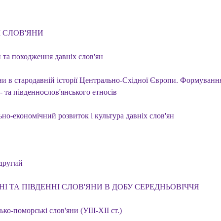
 СЛОВ'ЯНИ
 та походження давніх слов'ян
ни в стародавній історії Центрально-Східної Європи. Формуванн
- та південнослов'янського етносів
но-економічний розвиток і культура давніх слов'ян
 другий
НІ ТА ПІВДЕННІ СЛОВ'ЯНИ В ДОБУ СЕРЕДНЬОВІЧЧЯ
ко-поморські слов'яни (УІІІ-ХІІ ст.)