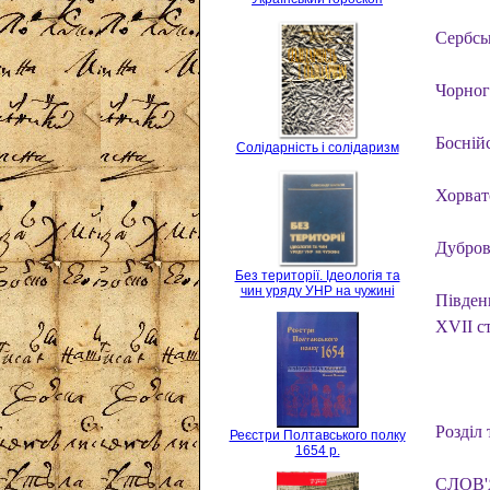
Сербсь
Чорног
Босній
Солідарність і солідаризм
Хорват
Дубров
Без території. Ідеологія та
чин уряду УНР на чужині
Півден
XVII ст
Розділ
Реєстри Полтавського полку
1654 р.
СЛОВ'