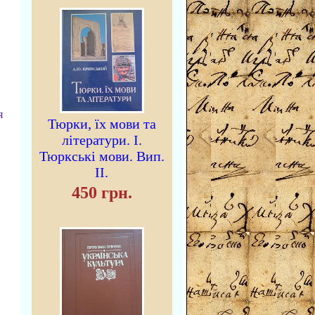
я
Тюрки, їх мови та
літератури. I.
Тюркські мови. Вип.
II.
450 грн.