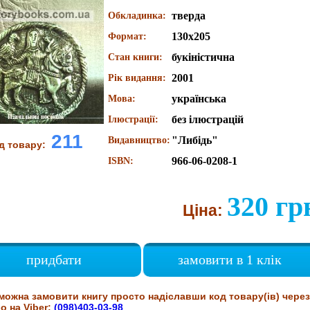
тверда
Обкладинка:
130х205
Формат:
букіністична
Стан книги:
2001
Рік видання:
українська
Мова:
без ілюстрацій
Ілюстрації:
211
"Либідь"
Видавництво:
д товару:
966-06-0208-1
ISBN:
320 гр
Ціна:
придбати
замовити в 1 клік
можна замовити книгу просто надіславши код товару(ів) через
о на Viber:
(098)403-03-98