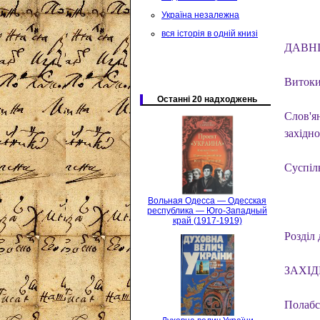
Україна незалежна
вся історія в одній книзі
ДАВНІ
Витоки
Останні 20 надходжень
Слов'я
західно
Суспіль
Вольная Одесса — Одесская
республика — Юго-Западный
край (1917-1919)
Розділ
ЗАХІД
Полабсь