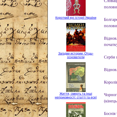
Словаць
полови
Короткий кус історії України
Болгар
полови
Віднов
початк
Загадки истории. Отцы-
Серби п
основатели
Відновл
Королі
Життя, смерть та інші
Чорног
неприємності: статті та есеї
(кінец
Боснія