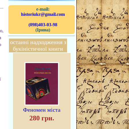
e-mail:
historiukr@gmail.com
(098)403-03-98
(Ірина)
о,
а
останні надходження з
о
букіністичної книги
ї
Феномен міста
280 грн.