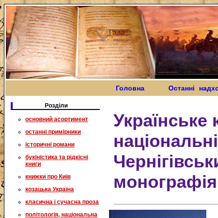
Головна
Останні надх
Розділи
Українське 
основний асортимент
останні примірники
національні
історичні романи
Чернігівськ
букіністика та рідкісні
книги
монографія: 
книжки про Київ
козацька Україна
класична і сучасна проза
політологія, національна