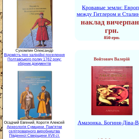
Кровавые земли: Европ
между Гитлером и Стали
наклад вичерпан
грн.
850 грн.
Сухомлин Олександр
Відомість про залінійні поселення
Войтович Валерій
Полтавського полку 1762 року:
збірник документів
Амазонка. Богиня-Діва-В
Осадчий Евгений, Коротя Алексей
Археологія Сумщини. Пам’ятки
селітроварного виробництва
Південної Сіверщини XVII ст.