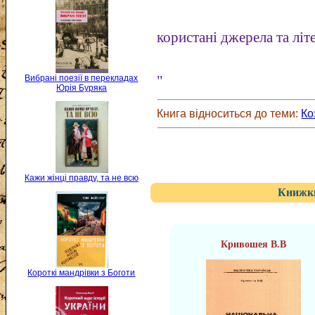
користані джерела та літ
"
Вибрані поезії в перекладах
Юрія Буряка
Книга відноситься до теми:
Ко
Кажи жінці правду, та не всю
Книжки
Кривошея В.В
Короткі мандрівки з Боготи