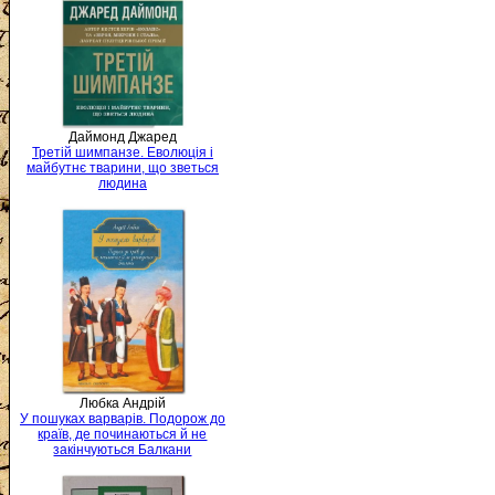
Даймонд Джаред
Третій шимпанзе. Еволюція і
майбутнє тварини, що зветься
людина
Любка Андрій
У пошуках варварів. Подорож до
країв, де починаються й не
закінчуються Балкани