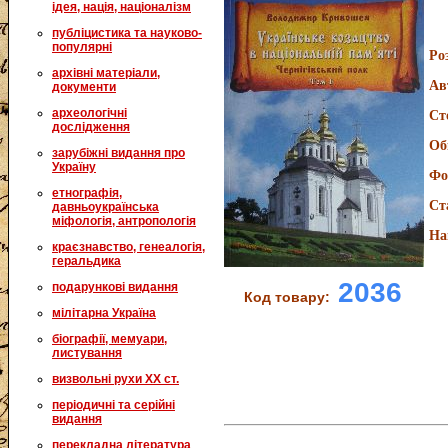
ідея, нація, націоналізм
публіцистика та науково-
популярні
Ро
архівні матеріали,
Ав
документи
археологічні
Ст
дослідження
Об
зарубіжні видання про
Україну
Фо
етнографія,
Ст
давньоукраїнська
міфологія, антропологія
На
краєзнавство, генеалогія,
геральдика
2036
подарункові видання
Код товару:
мілітарна Україна
біографії, мемуари,
листування
визвольні рухи XX ст.
періодичні та серійні
видання
перекладна література