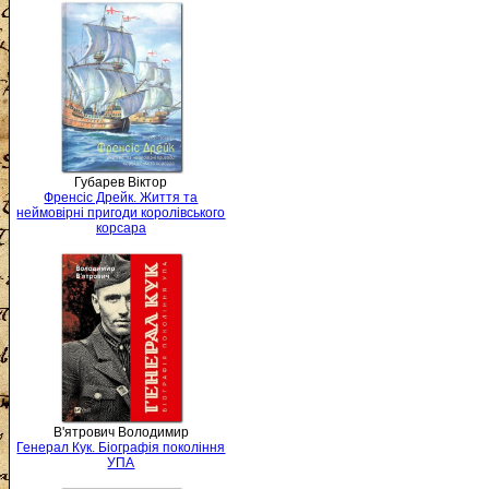
Губарев Віктор
Френсіс Дрейк. Життя та
неймовірні пригоди королівського
корсара
В'ятрович Володимир
Генерал Кук. Біографія покоління
УПА