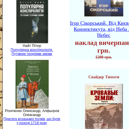
Ігор Сікорський. Від Києв
Коннектикута, від Неба 
Небес
наклад вичерпан
Найт Пітер
грн.
Популярна конспірологія.
Путівник теоріями змови
1200 грн.
Снайдер Тимоти
Різніченко Олександр, Алфьоров
Олександр
Присяга козацьких полків, що були
у поході 1718 року