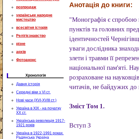
Анотація до книги:
розпродаж
українське народне
"Монографія є спробою 
мистецтво
всесвітня історія
пунктів та головних пре
Релігієзнавство
ідентичностей Чернігівщ
різне
уваги дослідника знаход
архів
злети і травми її репрезе
Фотоанонс
національної пам'яті. На
Хронологія
розраховане на науковців
Давня історія
читачів, не байдужих до
Середні віки з VI ст.
Нові часи (XVI-XVIII ст.)
Зміст Том 1.
Україна в XIX - на початку
XX ст.
Українська революція 1917-
Вступ З
1921 років
Україна в 1922-1991 роках.
Радянська Україна