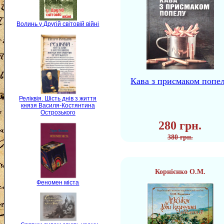
Волинь у Другій світовій війні
Кава з присмаком попе
Реліквія. Шість днів з життя
князя Василя-Костянтина
Острозького
280 грн.
380 грн.
Корнієнко О.М.
Феномен міста