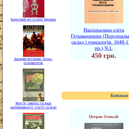
Короткий кус історії України
Національна еліта
Гетьманщини (Персональ
склад і генеалогія. 1648-
рр.) Ч.І.
450 грн.
Загадки истории. Отцы-
основатели
Книжки 
Життя, смерть та інші
неприємності: статті та есеї
Петров Олексій