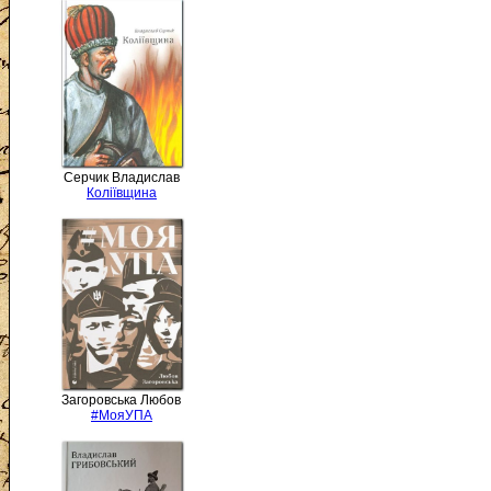
Серчик Владислав
Коліївщина
Загоровська Любов
#МояУПА