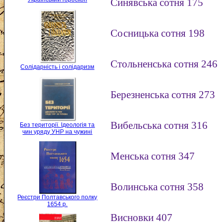
Синявська сотня 175
Сосницька сотня 198
Стольненська сотня 246
Солідарність і солідаризм
Березненська сотня 273
Вибельська сотня 316
Без території. Ідеологія та
чин уряду УНР на чужині
Менська сотня 347
Волинська сотня 358
Реєстри Полтавського полку
1654 р.
Висновки 407