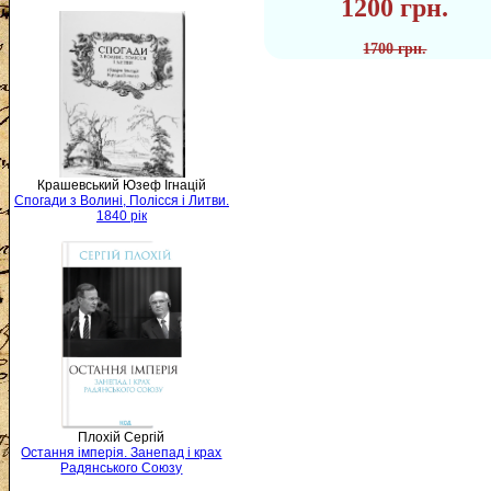
1200 грн.
1700 грн.
Крашевський Юзеф Ігнацій
Спогади з Волині, Полісся і Литви.
1840 рік
Плохій Сергій
Остання імперія. Занепад і крах
Радянського Союзу