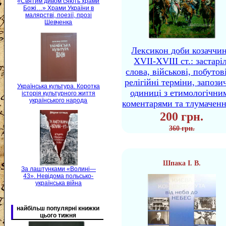
«Святим дивом сяють храми
Божі…» Храми України в
малярстві, поезії, прозі
Шевченка
Лексикон доби козаччи
XVII-XVIII ст.: застаріл
слова, військові, побутов
релігійні терміни, запози
Українська культура. Коротка
одиниці з етимологічни
історія культурного життя
українського народа
коментарями та тлумачен
200 грн.
360 грн.
Шпака І. В.
За лаштунками «Волині—
43». Невідома польсько-
українська війна
найбільш популярні книжки
цього тижня