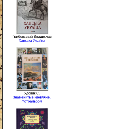
Грибовський Владислав
Ханська Україна
Удовик С.
Знаменитые киевляне.
Фотоальбом