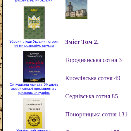
Духовна велич України
Зміст Том 2.
Збройні люди України. Історії,
які ми розповімо онукам
Городнянська сотня 3
Киселівська сотня 49
Ситуаційна кімната. Як діють
американські президенти у
кризових ситуаціях
Седнівська сотня 85
Понорницька сотня 131
Український гороскоп