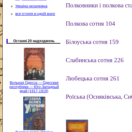
Полковники і полкова ст
Україна незалежна
вся історія в одній книзі
Полкова сотня 104
Білоуська сотня 159
Останні 20 надходжень
Слабинська сотня 226
Любецька сотня 261
Вольная Одесса — Одесская
республика — Юго-Западный
край (1917-1919)
Роїська (Осняківська, Си