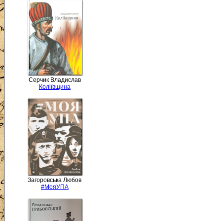
Серчик Владислав
Коліївщина
Загоровська Любов
#МояУПА