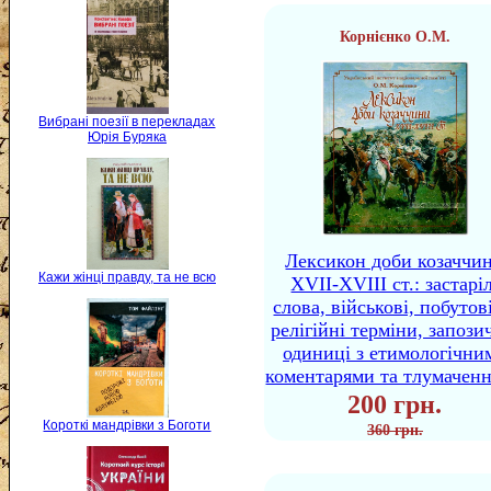
Корнієнко О.М.
Вибрані поезії в перекладах
Юрія Буряка
Лексикон доби козаччи
Кажи жінці правду, та не всю
XVII-XVIII ст.: застаріл
слова, військові, побутов
релігійні терміни, запози
одиниці з етимологічни
коментарями та тлумачен
200 грн.
Короткі мандрівки з Боготи
360 грн.