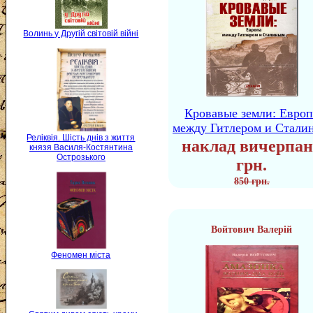
Волинь у Другій світовій війні
Кровавые земли: Европ
между Гитлером и Стали
Реліквія. Шість днів з життя
наклад вичерпан
князя Василя-Костянтина
Острозького
грн.
850 грн.
Войтович Валерій
Феномен міста