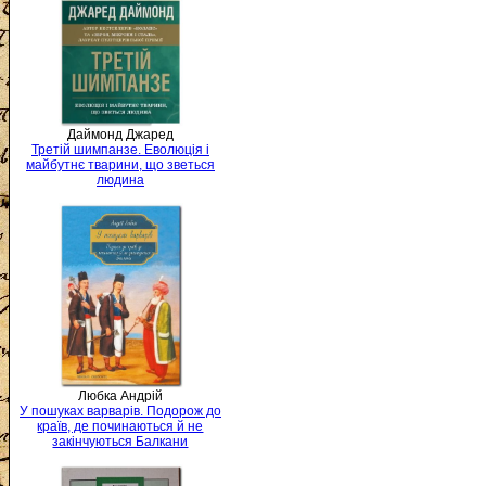
Даймонд Джаред
Третій шимпанзе. Еволюція і
майбутнє тварини, що зветься
людина
Любка Андрій
У пошуках варварів. Подорож до
країв, де починаються й не
закінчуються Балкани