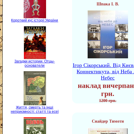
Шпака І. В.
Короткий кус історії України
Загадки истории. Отцы-
Ігор Сікорський. Від Києв
основатели
Коннектикута, від Неба 
Небес
наклад вичерпан
грн.
1200 грн.
Життя, смерть та інші
неприємності: статті та есеї
Снайдер Тимоти