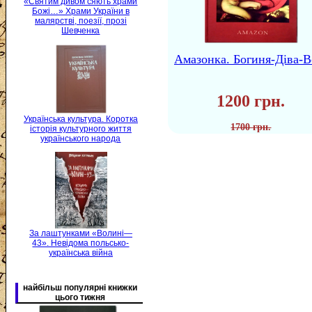
«Святим дивом сяють храми
Божі…» Храми України в
малярстві, поезії, прозі
Шевченка
Амазонка. Богиня-Діва-В
1200 грн.
Українська культура. Коротка
1700 грн.
історія культурного життя
українського народа
За лаштунками «Волині—
43». Невідома польсько-
українська війна
найбільш популярні книжки
цього тижня