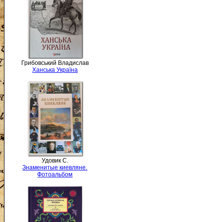
Грибовський Владислав
Ханська Україна
Удовик С.
Знаменитые киевляне.
Фотоальбом