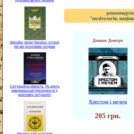
Духовна велич України
рекомендуем
"політологія, націон
Донцов Дмитро
Збройні люди України. Історії,
які ми розповімо онукам
Ситуаційна кімната. Як діють
американські президенти у
кризових ситуаціях
Хрестом і мечем
205 грн.
Український гороскоп