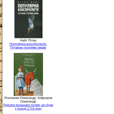
Найт Пітер
Популярна конспірологія.
Путівник теоріями змови
Різніченко Олександр, Алфьоров
Олександр
Присяга козацьких полків, що були
у поході 1718 року