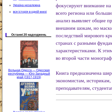
фокусируют внимание на 
Україна незалежна
вся історія в одній книзі
всего региона или больши
анализ выявляет общие п
внешним шокам, но маски
последствий мирового криз
Останні 20 надходжень
странах с разными фунд
характеристиками. К эти
во второй части монограф
Вольная Одесса — Одесская
Книга предназначена шир
республика — Юго-Западный
край (1917-1919)
экономистам, историкам,
преподавателям, студент