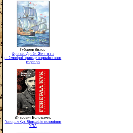
Губарев Віктор
Френсіс Дрейк. Життя та
неймовірні пригоди королівського
корсара
В'ятрович Володимир
Генерал Кук. Біографія покоління
УПА