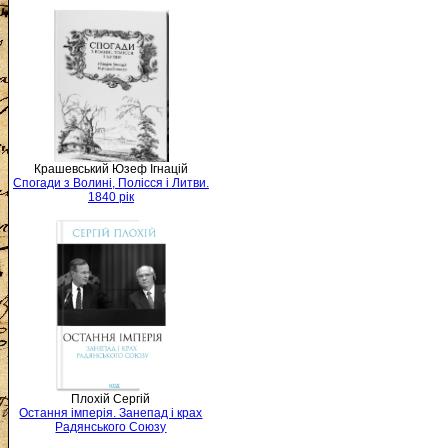
Крашевський Юзеф Ігнацій
Спогади з Волині, Полісся і Литви.
1840 рік
Плохій Сергій
Остання імперія. Занепад і крах
Радянського Союзу