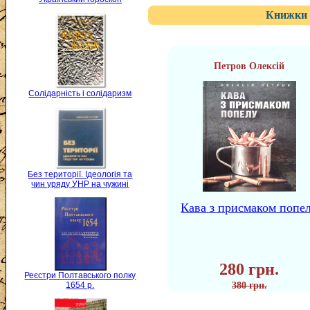
Книжки 
Петров Олексій
Солідарність і солідаризм
Без території. Ідеологія та
чин уряду УНР на чужині
Кава з присмаком попе
280 грн.
Реєстри Полтавського полку
1654 р.
380 грн.