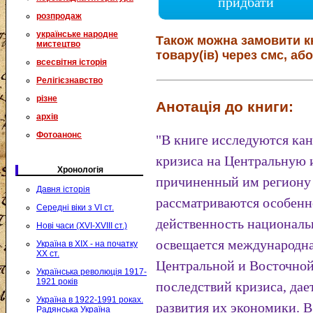
придбати
розпродаж
українське народне
Також можна замовити к
мистецтво
товару(ів) через смс, або
всесвітня історія
Релігієзнавство
різне
Анотація до книги:
архів
Фотоанонс
"В книге исследуются ка
кризиса на Центральную 
Хронологія
причиненный им региону 
Давня історія
рассматриваются особенн
Середні віки з VI ст.
действенность националь
Нові часи (XVI-XVIII ст.)
освещается международна
Україна в XIX - на початку
XX ст.
Центральной и Восточно
Українська революція 1917-
1921 років
последствий кризиса, дае
Україна в 1922-1991 роках.
развития их экономики. В
Радянська Україна