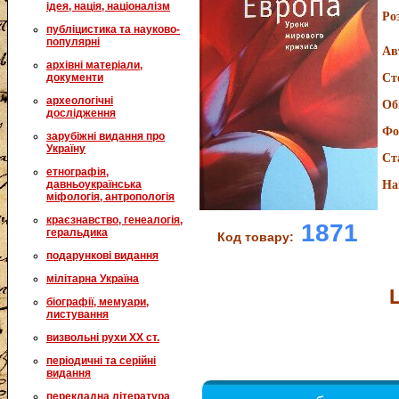
ідея, нація, націоналізм
Ро
публіцистика та науково-
популярні
Ав
архівні матеріали,
документи
Ст
археологічні
Об
дослідження
Фо
зарубіжні видання про
Україну
Ст
етнографія,
давньоукраїнська
На
міфологія, антропологія
краєзнавство, генеалогія,
1871
геральдика
Код товару:
подарункові видання
мілітарна Україна
біографії, мемуари,
листування
визвольні рухи XX ст.
періодичні та серійні
видання
перекладна література