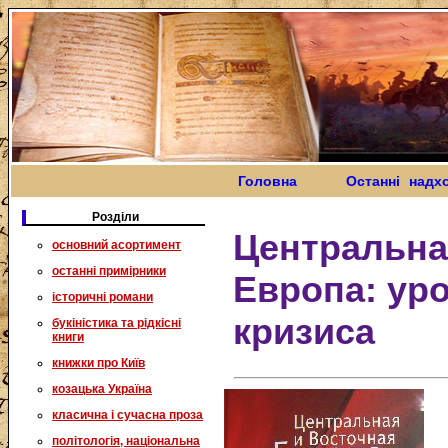
Головна
Останні надх
Розділи
Центральна
основний асортимент
останні примірники
Европа: ур
історичні романи
кризиса
букіністика та рідкісні
книги
книжки про Київ
козацька Україна
класична і сучасна проза
політологія, національна