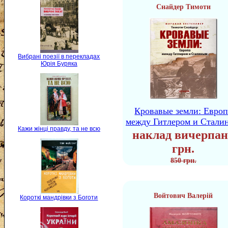
Снайдер Тимоти
Вибрані поезії в перекладах
Юрія Буряка
Кровавые земли: Европ
между Гитлером и Стали
Кажи жінці правду, та не всю
наклад вичерпан
грн.
850 грн.
Войтович Валерій
Короткі мандрівки з Боготи