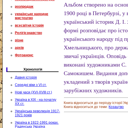
Альбом створено на основ
розпродаж
1900 році в Петербурзі, 
українське народне
мистецтво
український історик Д. І
всесвітня історія
формі розповідає про істо
Релігієзнавство
українського народу під 
різне
Хмельницького, про держа
архів
звичаї українців. Оповід
Фотоанонс
виконані художниками С. 
Хронологія
Самокишем. Видання допо
Давня історія
укладений з творів україн
Середні віки з VI ст.
зарубіжних художників.
Нові часи (XVI-XVIII ст.)
Україна в XIX - на початку
Книга відноситься до періоду історії Ук
XX ст.
Книга відноситься до теми:
Козацтво
Українська революція 1917-
1921 років
Україна в 1922-1991 роках.
Радянська Україна