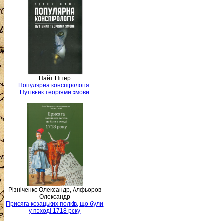
Найт Пітер
Популярна конспірологія.
Путівник теоріями змови
Різніченко Олександр, Алфьоров
Олександр
Присяга козацьких полків, що були
у поході 1718 року