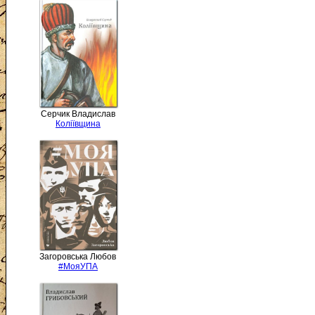
Серчик Владислав
Коліївщина
Загоровська Любов
#МояУПА