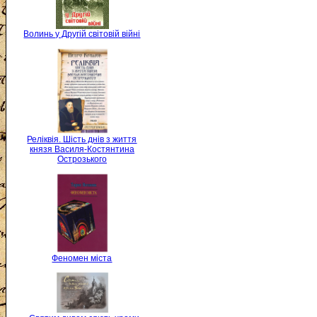
Волинь у Другій світовій війні
Реліквія. Шість днів з життя
князя Василя-Костянтина
Острозького
Феномен міста