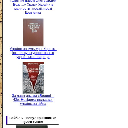
«Святим дивом сяють храми
Божі…» Храми України в
малярстві, поезії, прозі
Шевченка
Українська культура. Коротка
історія культурного життя
українського народа
За лаштунками «Волині—
43». Невідома польсько-
українська війна
найбільш популярні книжки
цього тижня