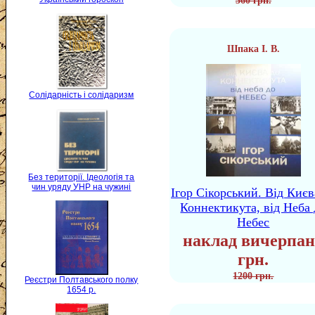
360 грн.
Шпака І. В.
Солідарність і солідаризм
Без території. Ідеологія та
чин уряду УНР на чужині
Ігор Сікорський. Від Києв
Коннектикута, від Неба 
Небес
наклад вичерпан
грн.
1200 грн.
Реєстри Полтавського полку
1654 р.