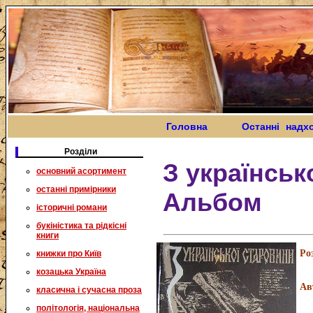
Головна
Останні надх
Розділи
З українськ
основний асортимент
останні примірники
Альбом
історичні романи
букіністика та рідкісні
книги
Ро
книжки про Київ
козацька Україна
Ав
класична і сучасна проза
політологія, національна