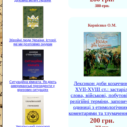
Духовна велич України
380 грн.
Корнієнко О.М.
Збройні люди України. Історії,
які ми розповімо онукам
Ситуаційна кімната. Як діють
Лексикон доби козаччи
американські президенти у
XVII-XVIII ст.: застаріл
кризових ситуаціях
слова, військові, побутов
релігійні терміни, запози
одиниці з етимологічни
коментарями та тлумачен
200 грн.
Український гороскоп