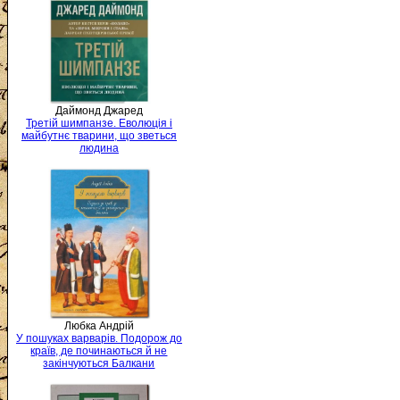
Даймонд Джаред
Третій шимпанзе. Еволюція і
майбутнє тварини, що зветься
людина
Любка Андрій
У пошуках варварів. Подорож до
країв, де починаються й не
закінчуються Балкани