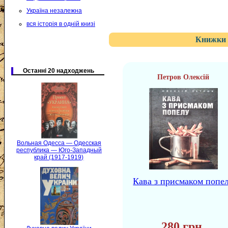
Україна незалежна
вся історія в одній книзі
Книжки 
Останні 20 надходжень
Петров Олексій
Вольная Одесса — Одесская
республика — Юго-Западный
край (1917-1919)
Кава з присмаком попе
280 грн.