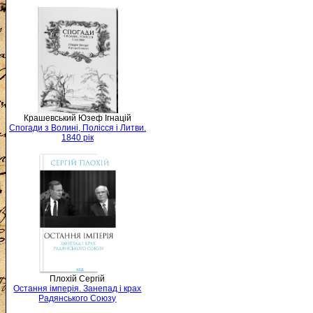
Крашевський Юзеф Ігнацій
Спогади з Волині, Полісся і Литви.
1840 рік
Плохій Сергій
Остання імперія. Занепад і крах
Радянського Союзу