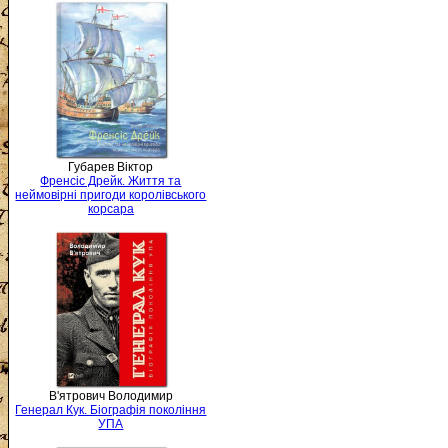
Губарев Віктор
Френсіс Дрейк. Життя та
неймовірні пригоди королівського
корсара
В'ятрович Володимир
Генерал Кук. Біографія покоління
УПА