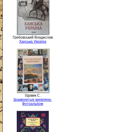
Грибовський Владислав
Ханська Україна
Удовик С.
Знаменитые киевляне.
Фотоальбом