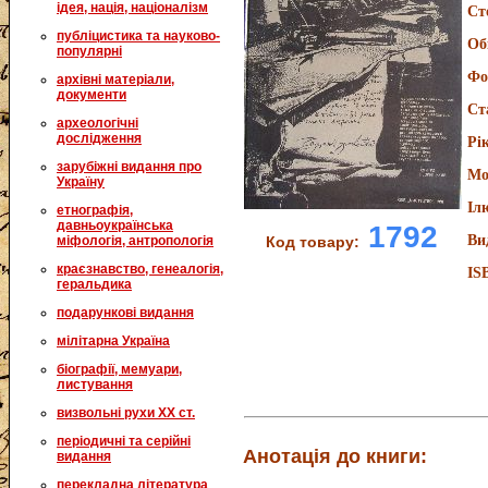
ідея, нація, націоналізм
Ст
публіцистика та науково-
Об
популярні
Фо
архівні матеріали,
документи
Ст
археологічні
дослідження
Рі
зарубіжні видання про
Мо
Україну
Іл
етнографія,
давньоукраїнська
1792
Ви
міфологія, антропологія
Код товару:
краєзнавство, генеалогія,
IS
геральдика
подарункові видання
мілітарна Україна
біографії, мемуари,
листування
визвольні рухи XX ст.
періодичні та серійні
Анотація до книги:
видання
перекладна література