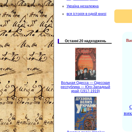
Україна незалежна
вся історія в одній книзі
Ва
Останні 20 надходжень
Вольная Одесса — Одесская
республика — Юго-Западный
край (1917-1919)
вик