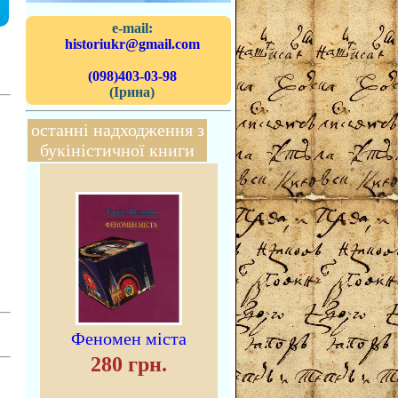
e-mail:
historiukr@gmail.com
(098)403-03-98
(Ірина)
останні надходження з
букіністичної книги
Феномен міста
280 грн.