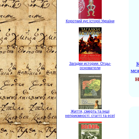
Короткий кус історії України
К
Загадки истории. Отцы-
основатели
ме
н
Життя, смерть та інші
неприємності: статті та есеї