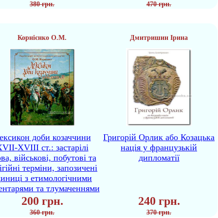
380 грн.
470 грн.
Корнієнко О.М.
Дмитришин Ірина
ексикон доби козаччини
Григорій Орлик або Козацька
VII-XVIII ст.: застарілі
нація у французькій
ва, військові, побутові та
дипломатії
ігійні терміни, запозичені
диниці з етимологічними
ентарями та тлумаченнями
200 грн.
240 грн.
360 грн.
370 грн.