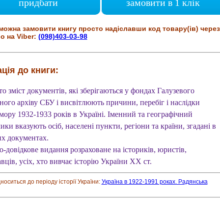
придбати
замовити в 1 клік
можна замовити книгу просто надіславши код товару(ів) через
о на Viber:
(098)403-03-98
ція до книги:
о зміст документів, які зберігаються у фондах Галузевого
ного архіву СБУ і висвітлюють причини, перебіг і наслідки
мору 1932-1933 років в Україні. Іменний та географічний
ки вказують осіб, населені пункти, регіони та країни, згадані в
их документах.
-довідкове видання розраховане на істориків, юристів,
вців, усіх, хто вивчає історію України XX ст.
дноситься до періоду історії України:
Україна в 1922-1991 роках. Радянська