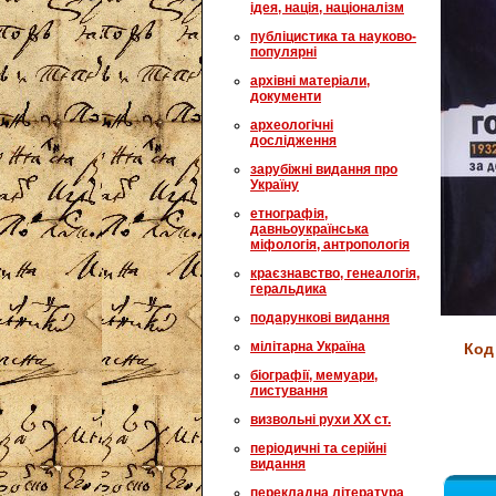
ідея, нація, націоналізм
публіцистика та науково-
популярні
архівні матеріали,
документи
археологічні
дослідження
зарубіжні видання про
Україну
етнографія,
давньоукраїнська
міфологія, антропологія
краєзнавство, генеалогія,
геральдика
подарункові видання
мілітарна Україна
Код
біографії, мемуари,
листування
визвольні рухи XX ст.
періодичні та серійні
видання
перекладна література