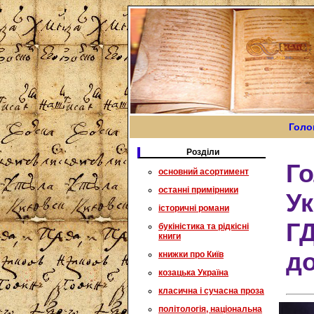
Голо
Розділи
Го
основний асортимент
останні примірники
Ук
історичні романи
Г
букіністика та рідкісні
книги
до
книжки про Київ
козацька Україна
класична і сучасна проза
політологія, національна