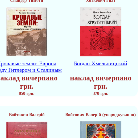
Снайдер Тимоти
Хоткевич Гнат
ровавые земли: Европа
Богдан Хмельницький
жду Гитлером и Сталиным
аклад вичерпано
наклад вичерпано
грн.
грн.
850 грн.
370 грн.
Войтович Валерій
Войтович Валерій (упорядкування)