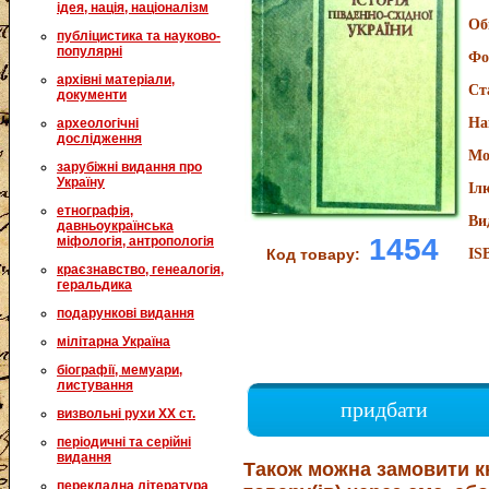
ідея, нація, націоналізм
Об
публіцистика та науково-
популярні
Фо
архівні матеріали,
Ст
документи
На
археологічні
дослідження
Мо
зарубіжні видання про
Україну
Іл
етнографія,
Ви
давньоукраїнська
1454
міфологія, антропологія
Код товару:
IS
краєзнавство, генеалогія,
геральдика
подарункові видання
мілітарна Україна
біографії, мемуари,
листування
придбати
визвольні рухи XX ст.
періодичні та серійні
видання
Також можна замовити к
перекладна література