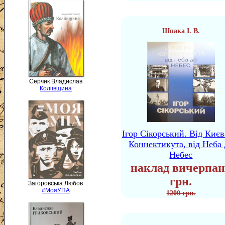
Шпака І. В.
Серчик Владислав
Коліївщина
Ігор Сікорський. Від Києв
Коннектикута, від Неба 
Небес
наклад вичерпан
грн.
Загоровська Любов
#МояУПА
1200 грн.