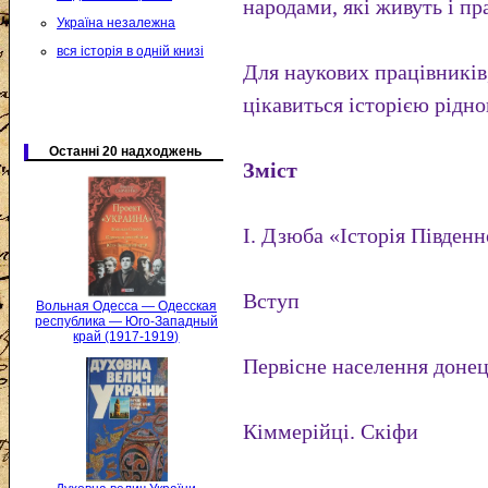
народами, які живуть і пр
Україна незалежна
вся історія в одній книзі
Для наукових працівників, 
цікавиться історією рідно
Останні 20 надходжень
Зміст
І. Дзюба «Історія Південн
Вступ
Вольная Одесса — Одесская
республика — Юго-Западный
край (1917-1919)
Первісне населення донец
Кіммерійці. Скіфи