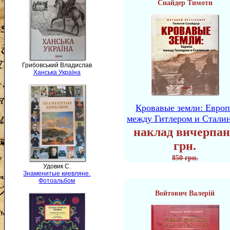
Снайдер Тимоти
Грибовський Владислав
Ханська Україна
Кровавые земли: Европ
между Гитлером и Стали
наклад вичерпан
грн.
850 грн.
Удовик С.
Знаменитые киевляне.
Фотоальбом
Войтович Валерій