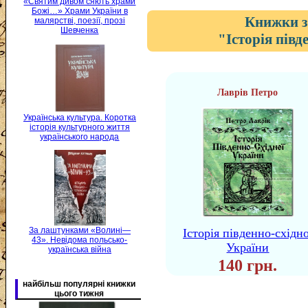
«Святим дивом сяють храми
Божі…» Храми України в
Книжки з
малярстві, поезії, прозі
Шевченка
"Історія півд
Лаврів Петро
Українська культура. Коротка
історія культурного життя
українського народа
За лаштунками «Волині—
Історія південно-східно
43». Невідома польсько-
України
українська війна
140 грн.
найбільш популярні книжки
цього тижня