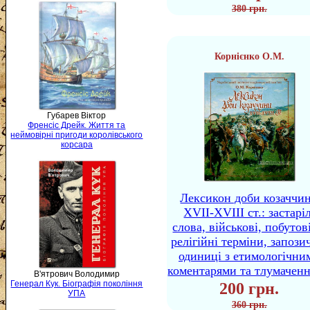
380 грн.
Корнієнко О.М.
Губарев Віктор
Френсіс Дрейк. Життя та
неймовірні пригоди королівського
корсара
Лексикон доби козаччи
XVII-XVIII ст.: застаріл
слова, військові, побутов
релігійні терміни, запози
одиниці з етимологічни
коментарями та тлумачен
В'ятрович Володимир
Генерал Кук. Біографія покоління
200 грн.
УПА
360 грн.