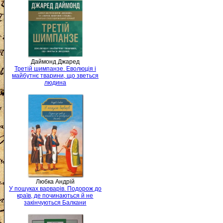
Даймонд Джаред
Третій шимпанзе. Еволюція і
майбутнє тварини, що зветься
людина
Любка Андрій
У пошуках варварів. Подорож до
країв, де починаються й не
закінчуються Балкани