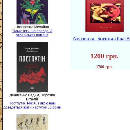
Назаренко Михайло
Тілько істинна правда. З
українських повір’їв
Амазонка. Богиня-Діва-В
1200 грн.
1700 грн.
Денисенко Вадим, Пирович
Віталій
Постпутін. Росія, з якою нам
доведеться жити наступні 50 років