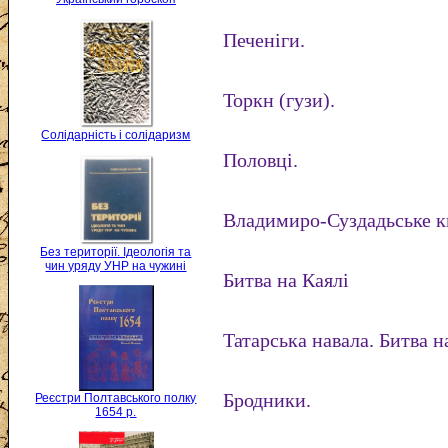
Печеніги.
Торкн (гузи).
Солідарність і солідаризм
Половці.
Владимиро-Суздадьське кн
Без території. Ідеологія та
чин уряду УНР на чужині
Битва на Каялі
Татарська навала. Битва 
Бродники.
Реєстри Полтавського полку
1654 р.