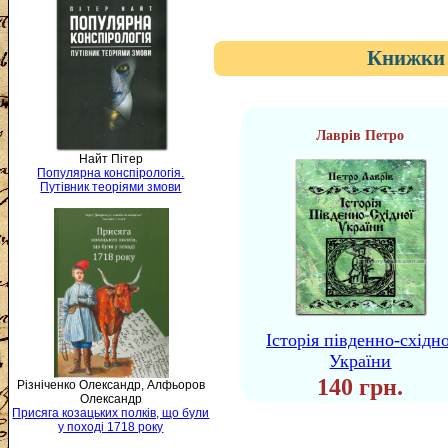
Книжки 
Лаврів Петро
Найт Пітер
Популярна конспірологія.
Путівник теоріями змови
Історія південно-східно
України
140 грн.
Різніченко Олександр, Алфьоров
Олександр
Присяга козацьких полків, що були
у поході 1718 року