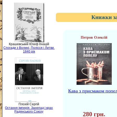
Книжки за
Петров Олексій
Крашевський Юзеф Ігнацій
Спогади з Волині, Полісся і Литви.
1840 рік
Кава з присмаком попе
Плохій Сергій
Остання імперія. Занепад і крах
Радянського Союзу
280 грн.