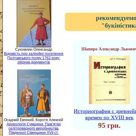
рекомендуемо
"букіністик
Шапиро Александр Львови
Сухомлин Олександр
Відомість про залінійні поселення
Полтавського полку 1762 року:
збірник документів
Историография с древне
времен по XVIII век
Осадчий Евгений, Коротя Алексей
95 грн.
Археологія Сумщини. Пам’ятки
селітроварного виробництва
Південної Сіверщини XVII ст.