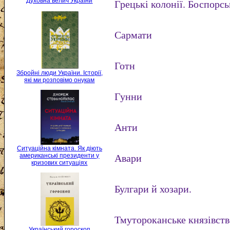
Духовна велич України
Грецькі колонії. Боспорсь
Сармати
Готн
Збройні люди України. Історії,
які ми розповімо онукам
Гунни
Анти
Ситуаційна кімната. Як діють
американські президенти у
Авари
кризових ситуаціях
Булгари й хозари.
Тмутороканське князівств
Український гороскоп