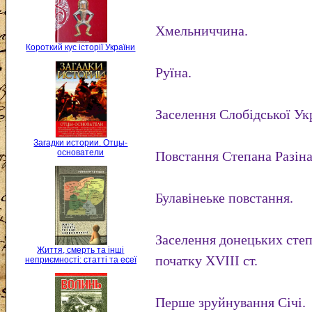
Хмельниччина.
Короткий кус історії України
Руїна.
Заселення Слобідської Ук
Загадки истории. Отцы-
основатели
Повстання Степана Разіна
Булавінеьке повстання.
Заселення донецьких степі
Життя, смерть та інші
початку XVIII ст.
неприємності: статті та есеї
Перше зруйнування Січі.