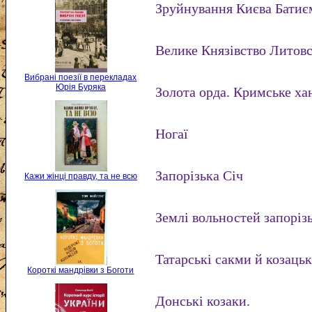
Зруйнування Києва Батиє
Велике Князівство Литовс
Вибрані поезії в перекладах
Юрія Буряка
Золота орда. Кримське ха
Ногаї
Запорізька Січ
Кажи жінці правду, та не всю
Землі вольностей запорізь
Татарські сакми й козацьк
Короткі мандрівки з Боготи
Донські козаки.