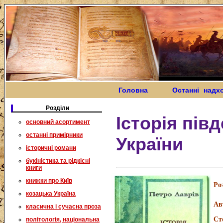
Головна
Останні надх
Розділи
Історія пів
основний асортимент
останні примірники
України
історичні романи
букіністика та рідкісні
книги
книжки про Київ
Ро
козацька Україна
Ав
класична і сучасна проза
Ст
політологія, національна