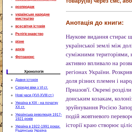
товару(ів) через смс, або
розпродаж
українське народне
мистецтво
Анотація до книги:
всесвітня історія
Релігієзнавство
Наукове видання стирає ще
різне
української землі між до
архів
суміжними територіями, н
Фотоанонс
активно впливало на розв
регіонах України. Розкри
Хронологія
доля різних племен і наро
Давня історія
Середні віки з VI ст.
Прназов'ї. Окремі розділи
Нові часи (XVI-XVIII ст.)
донським козакам, колоні
Україна в XIX - на початку
зруйнування Росією Запор
XX ст.
Українська революція 1917-
подій жовтневого переворо
1921 років
історії краю створює ціл
Україна в 1922-1991 роках.
Радянська Україна