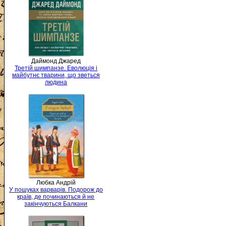
Даймонд Джаред
Третій шимпанзе. Еволюція і
майбутнє тварини, що зветься
людина
Любка Андрій
У пошуках варварів. Подорож до
країв, де починаються й не
закінчуються Балкани