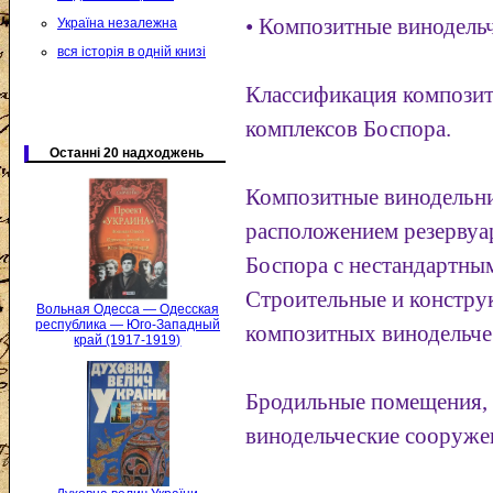
• Композитные винодельч
Україна незалежна
вся історія в одній книзі
Классификация компози
комплексов Боспора.
Останні 20 надходжень
Композитные винодельни
расположением резервуа
Боспора с нестандартным
Строительные и констру
Вольная Одесса — Одесская
республика — Юго-Западный
композитных винодельче
край (1917-1919)
Бродильные помещения,
винодельческие сооруже