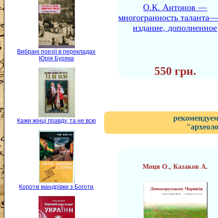
О.К. Антонов —
многогранность таланта—
издание, дополненное
Вибрані поезії в перекладах
Юрія Буряка
550 грн.
рекомендуем
Кажи жінці правду, та не всю
"археоло
Моця О., Казаков А.
Короткі мандрівки з Боготи