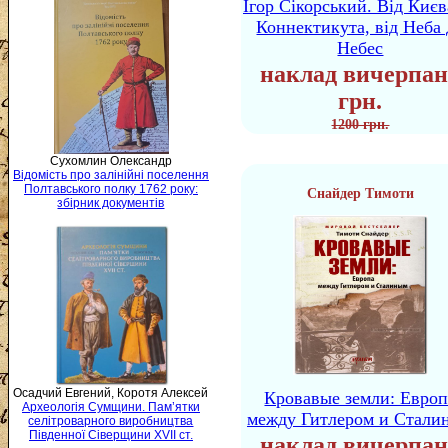
Ігор Сікорський. Від Києв
Коннектикута, від Неба 
Небес
наклад вичерпан
грн.
1200 грн.
Сухомлин Олександр
Відомість про залінійні поселення
Полтавського полку 1762 року:
Снайдер Тимоти
збірник документів
Осадчий Евгений, Коротя Алексей
Кровавые земли: Европ
Археологія Сумщини. Пам’ятки
между Гитлером и Стали
селітроварного виробництва
Південної Сіверщини XVII ст.
наклад вичерпан