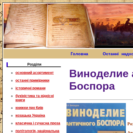
Головна
Останні надх
Розділи
Виноделие 
основний асортимент
останні примірники
Боспора
історичні романи
букіністика та рідкісні
книги
книжки про Київ
козацька Україна
класична і сучасна проза
Ро
політологія, національна
Ав