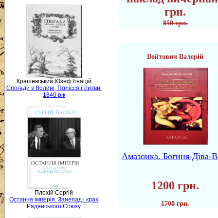
грн.
850 грн.
Войтович Валерій
Крашевський Юзеф Ігнацій
Спогади з Волині, Полісся і Литви.
1840 рік
Амазонка. Богиня-Діва-В
1200 грн.
Плохій Сергій
Остання імперія. Занепад і крах
1700 грн.
Радянського Союзу