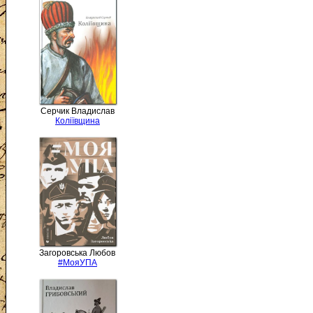
Серчик Владислав
Коліївщина
Загоровська Любов
#МояУПА