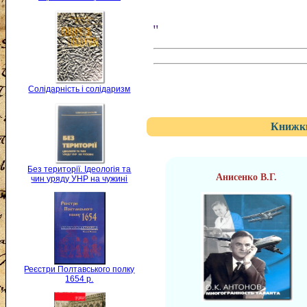
"
Солідарність і солідаризм
Книжки
Без території. Ідеологія та
Анисенко В.Г.
чин уряду УНР на чужині
Реєстри Полтавського полку
1654 р.