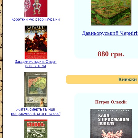
Короткий кус історії України
Давньоруський Чернігі
880 грн.
Загадки истории. Отцы-
основатели
Книжки 
Петров Олексій
Життя, смерть та інші
неприємності: статті та есеї