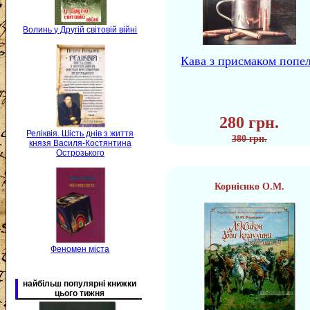
Волинь у Другій світовій війні
Кава з присмаком попе
280 грн.
Реліквія. Шість днів з життя
380 грн.
князя Василя-Костянтина
Острозького
Корнієнко О.М.
Феномен міста
найбільш популярні книжки
цього тижня