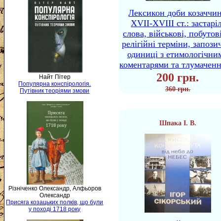
Лексикон доби козаччи
XVII-XVIII ст.: застаріл
слова, військові, побутов
релігійні терміни, запози
одиниці з етимологічни
коментарями та тлумачен
200 грн.
Найт Пітер
Популярна конспірологія.
360 грн.
Путівник теоріями змови
Шпака І. В.
Різніченко Олександр, Алфьоров
Олександр
Присяга козацьких полків, що були
у поході 1718 року