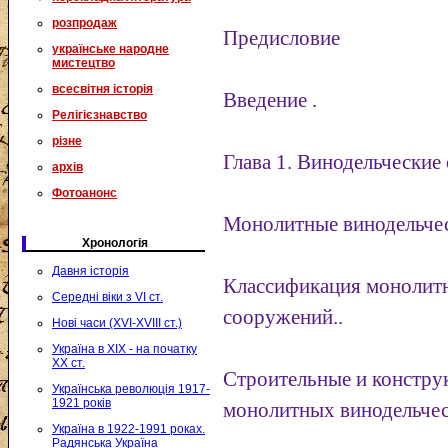
розпродаж
Предисловие
українське народне
мистецтво
всесвітня історія
Введение .
Релігієзнавство
різне
Глава 1. Винодельчески
архів
Фотоанонс
Монолитные винодельче
Хронологія
Давня історія
Классификация монолит
Середні віки з VI ст.
сооружений..
Нові часи (XVI-XVIII ст.)
Україна в XIX - на початку
XX ст.
Строительные и констру
Українська революція 1917-
1921 років
монолитных винодельче
Україна в 1922-1991 роках.
Радянська Україна