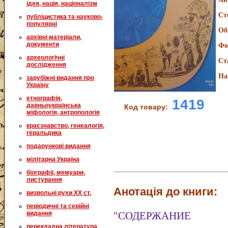
ідея, нація, націоналізм
Ст
публіцистика та науково-
популярні
Об
архівні матеріали,
документи
Фо
археологічні
Ст
дослідження
На
зарубіжні видання про
Україну
етнографія,
1419
давньоукраїнська
Код товару:
міфологія, антропологія
краєзнавство, генеалогія,
геральдика
подарункові видання
мілітарна Україна
біографії, мемуари,
листування
Анотація до книги:
визвольні рухи XX ст.
періодичні та серійні
видання
"СОДЕРЖАНИЕ
перекладна література