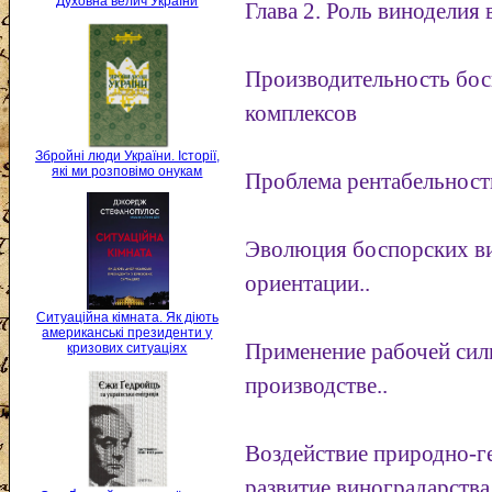
Духовна велич України
Глава 2. Роль виноделия 
Производительность бос
комплексов
Збройні люди України. Історії,
які ми розповімо онукам
Проблема рентабельност
Эволюция боспорских в
ориентации..
Ситуаційна кімната. Як діють
американські президенти у
Применение рабочей сил
кризових ситуаціях
производстве..
Воздействие природно-г
развитие виноградарства 