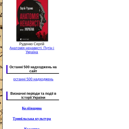
Руденко Сергій
Анатомія ненависті. Путін і
Україна
Останні 500 надходжень на
сайт
останні 500 надходжень
Визначні періоди та подіі в
історії України
Коліївщина
Трипільська культура
Козацтво