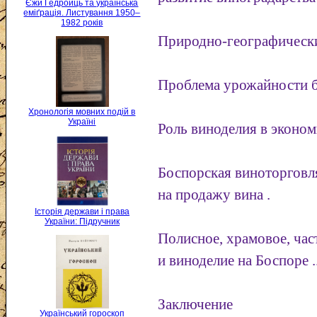
Єжи Ґедройць та українська
еміґрація. Листування 1950–
1982 років
Природно-географические
Проблема урожайности бо
Хронологія мовних подій в
Україні
Роль виноделия в эконом
Боспорская виноторговл
на продажу вина .
Історія держави і права
України: Підручник
Полисное, храмовое, час
и виноделие на Боспоре .
Заключение
Український гороскоп