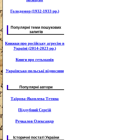
Голодомор (1932-1933 рр.)
Популярні теми пошукових
запитів
Книжки про російську агресію в
Україні (2014-2023 рр.)
Книги про гетьманів
Українсько-польські відносини
Популярні автори
Таїрова-Яковлева Тетяна
Піддубний Сергій
Речкалов Олександр
Історичні постаті України