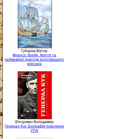
Губарев Віктор
Френсіс Дрейк. Життя та
неймовірні пригоди королівського
корсара
В'ятрович Володимир
Генерал Кук. Біографія покоління
УПА