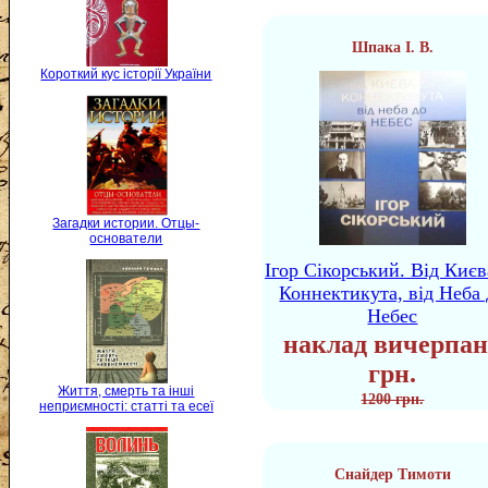
Шпака І. В.
Короткий кус історії України
Загадки истории. Отцы-
основатели
Ігор Сікорський. Від Києв
Коннектикута, від Неба 
Небес
наклад вичерпан
грн.
Життя, смерть та інші
1200 грн.
неприємності: статті та есеї
Снайдер Тимоти