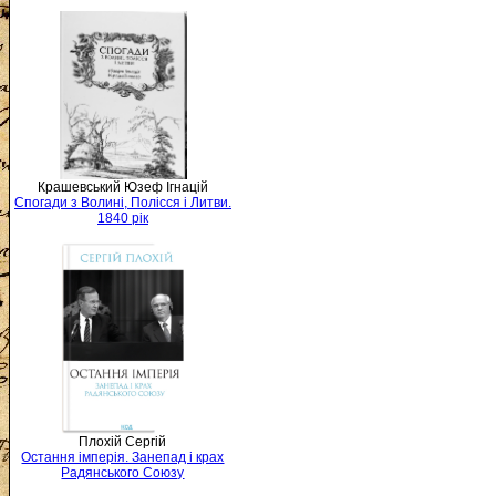
Крашевський Юзеф Ігнацій
Спогади з Волині, Полісся і Литви.
1840 рік
Плохій Сергій
Остання імперія. Занепад і крах
Радянського Союзу