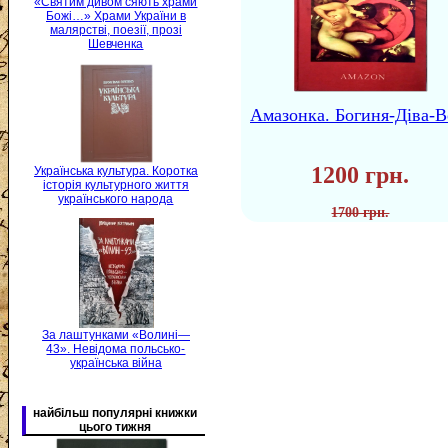
«Святим дивом сяють храми
Божі…» Храми України в
малярстві, поезії, прозі
Шевченка
Амазонка. Богиня-Діва-В
1200 грн.
Українська культура. Коротка
історія культурного життя
українського народа
1700 грн.
За лаштунками «Волині—
43». Невідома польсько-
українська війна
найбільш популярні книжки
цього тижня