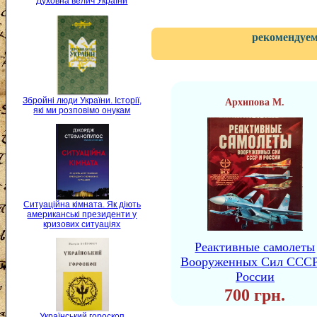
Духовна велич України
рекомендуем
Збройні люди України. Історії,
Архипова М.
які ми розповімо онукам
Ситуаційна кімната. Як діють
американські президенти у
кризових ситуаціях
Реактивные самолеты
Вооруженных Сил СССР
России
700 грн.
Український гороскоп