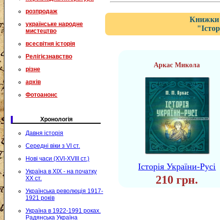
розпродаж
Книжки 
українське народне
"Істор
мистецтво
всесвітня історія
Релігієзнавство
Аркас Микола
різне
архів
Фотоанонс
Хронологія
Давня історія
Середні віки з VI ст.
Нові часи (XVI-XVIII ст.)
Історія України-Русі
Україна в XIX - на початку
210 грн.
XX ст.
Українська революція 1917-
1921 років
Україна в 1922-1991 роках.
Радянська Україна