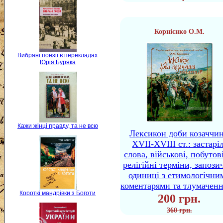
Корнієнко О.М.
Вибрані поезії в перекладах
Юрія Буряка
Кажи жінці правду, та не всю
Лексикон доби козаччи
XVII-XVIII ст.: застаріл
слова, військові, побутов
релігійні терміни, запози
одиниці з етимологічни
коментарями та тлумачен
Короткі мандрівки з Боготи
200 грн.
360 грн.