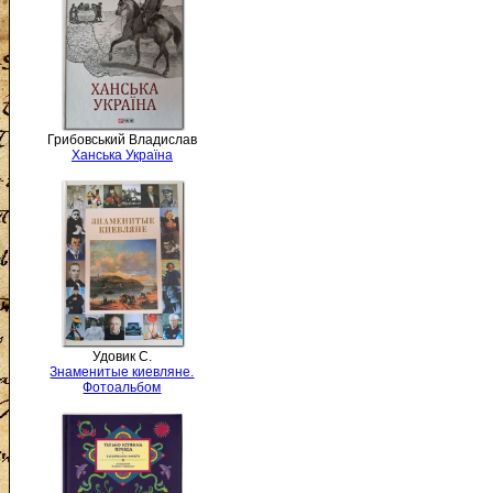
Грибовський Владислав
Ханська Україна
Удовик С.
Знаменитые киевляне.
Фотоальбом