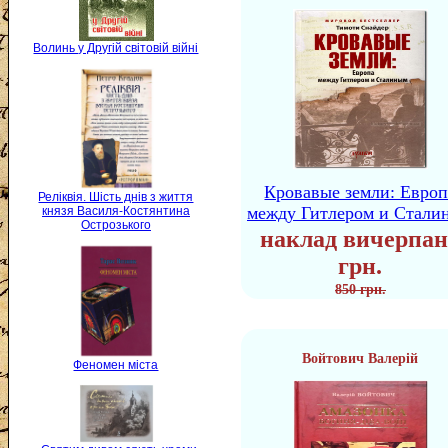
Волинь у Другій світовій війні
Кровавые земли: Европ
Реліквія. Шість днів з життя
между Гитлером и Стали
князя Василя-Костянтина
Острозького
наклад вичерпан
грн.
850 грн.
Войтович Валерій
Феномен міста