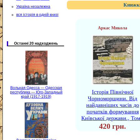
Книжки
Україна незалежна
вся історія в одній книзі
Аркас Микола
Останні 20 надходжень
Вольная Одесса — Одесская
Історія Північної
республика — Юго-Западный
край (1917-1919)
Чорноморщини. Від
найдавніших часів до
початків формування
Київської держави., Том
420 грн.