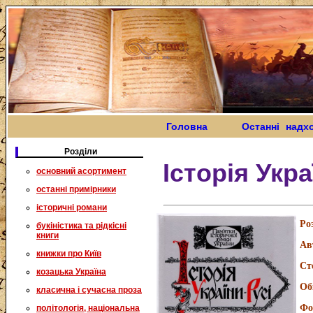
Головна
Останні надх
Розділи
Історія Укра
основний асортимент
останні примірники
історичні романи
Ро
букіністика та рідкісні
книги
Ав
книжки про Київ
Ст
козацька Україна
Об
класична і сучасна проза
Фо
політологія, національна