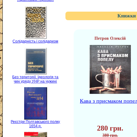
Книжки 
Петров Олексій
Солідарність і солідаризм
Без території. Ідеологія та
чин уряду УНР на чужині
Кава з присмаком попе
Реєстри Полтавського полку
1654 р.
280 грн.
380 грн.