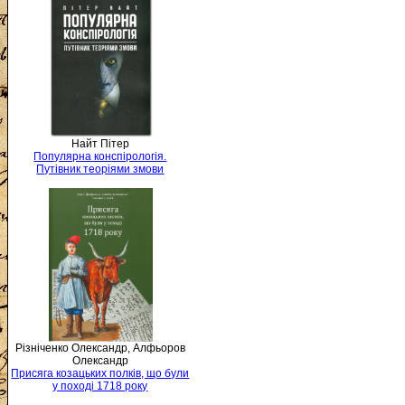
Найт Пітер
Популярна конспірологія.
Путівник теоріями змови
Різніченко Олександр, Алфьоров
Олександр
Присяга козацьких полків, що були
у поході 1718 року