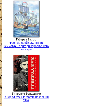
Губарев Віктор
Френсіс Дрейк. Життя та
неймовірні пригоди королівського
корсара
В'ятрович Володимир
Генерал Кук. Біографія покоління
УПА