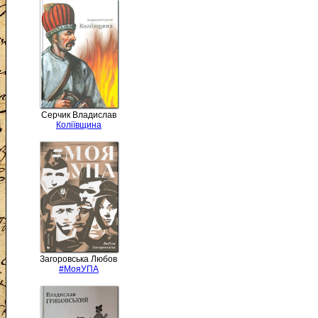
Серчик Владислав
Коліївщина
Загоровська Любов
#МояУПА