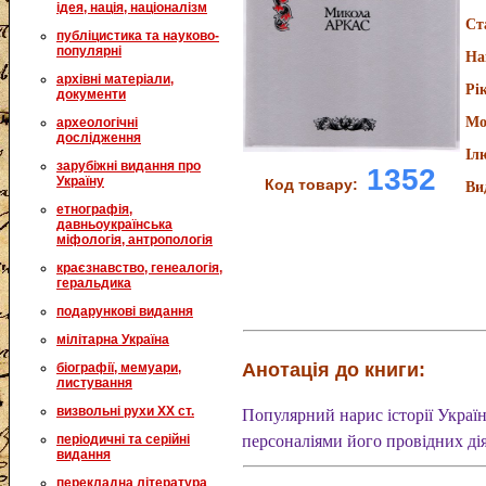
ідея, нація, націоналізм
Ст
публіцистика та науково-
популярні
На
архівні матеріали,
Рі
документи
Мо
археологічні
дослідження
Іл
зарубіжні видання про
1352
Україну
Код товару:
Ви
етнографія,
давньоукраїнська
міфологія, антропологія
краєзнавство, генеалогія,
геральдика
подарункові видання
мілітарна Україна
Анотація до книги:
біографії, мемуари,
листування
визвольні рухи XX ст.
Популярний нарис історії Україн
періодичні та серійні
персоналіями його провідних дія
видання
перекладна література