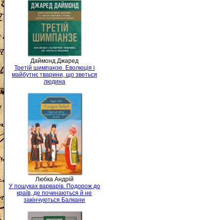
Даймонд Джаред
Третій шимпанзе. Еволюція і
майбутнє тварини, що зветься
людина
Любка Андрій
У пошуках варварів. Подорож до
країв, де починаються й не
закінчуються Балкани