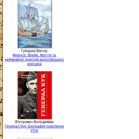
Губарев Віктор
Френсіс Дрейк. Життя та
неймовірні пригоди королівського
корсара
В'ятрович Володимир
Генерал Кук. Біографія покоління
УПА