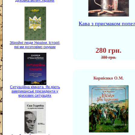
Духовна велич України
Кава з присмаком попе
Збройні люди України. Історії,
які ми розповімо онукам
280 грн.
380 грн.
Корнієнко О.М.
Ситуаційна кімната. Як діють
американські президенти у
кризових ситуаціях