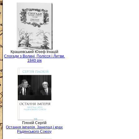
Крашевський Юзеф Ігнацій
Спогади з Волині, Полісся і Литви.
1840 рік
Плохій Сергій
Остання імперія. Занепад і крах
Радянського Союзу