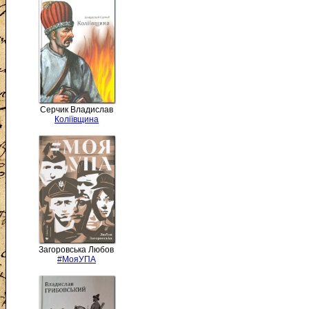
Серчик Владислав
Коліївщина
Загоровська Любов
#МояУПА