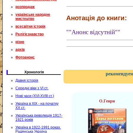
розпродаж
українське народне
Анотація до книги:
мистецтво
всесвітня історія
""Анонс відсутній""
Релігієзнавство
різне
архів
Фотоанонс
Хронологія
рекомендуем
Давня історія
Середні віки з VI ст.
Нові часи (XVI-XVIII ст.)
О.Генри
Україна в XIX - на початку
XX ст.
Українська революція 1917-
1921 років
Україна в 1922-1991 роках.
Радянська Україна