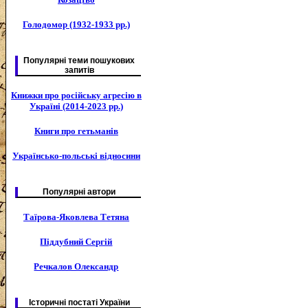
Голодомор (1932-1933 рр.)
Популярні теми пошукових
запитів
Книжки про російську агресію в
Україні (2014-2023 рр.)
Книги про гетьманів
Українсько-польські відносини
Популярні автори
Таїрова-Яковлева Тетяна
Піддубний Сергій
Речкалов Олександр
Історичні постаті України