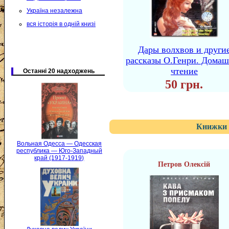
Україна незалежна
вся історія в одній книзі
Дары волхвов и други
рассказы О.Генри. Дома
чтение
Останні 20 надходжень
50 грн.
Книжки 
Вольная Одесса — Одесская
республика — Юго-Западный
край (1917-1919)
Петров Олексій