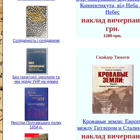
Коннектикута, від Неба 
Небес
наклад вичерпан
грн.
1200 грн.
Солідарність і солідаризм
Снайдер Тимоти
Без території. Ідеологія та
чин уряду УНР на чужині
Кровавые земли: Европ
Реєстри Полтавського полку
между Гитлером и Стали
1654 р.
наклад вичерпан