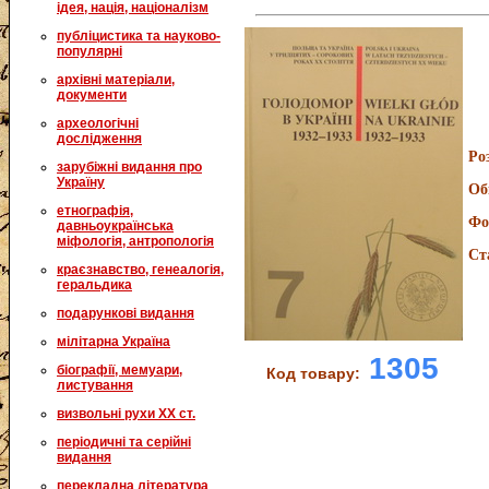
ідея, нація, націоналізм
публіцистика та науково-
популярні
архівні матеріали,
документи
археологічні
дослідження
Ро
зарубіжні видання про
Україну
Об
етнографія,
Фо
давньоукраїнська
міфологія, антропологія
Ст
краєзнавство, генеалогія,
геральдика
подарункові видання
мілітарна Україна
1305
біографії, мемуари,
Код товару:
листування
визвольні рухи XX ст.
періодичні та серійні
видання
перекладна література