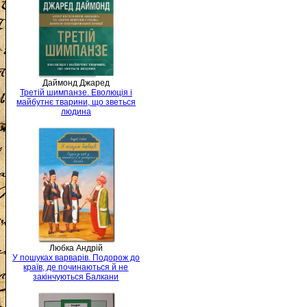
Даймонд Джаред
Третій шимпанзе. Еволюція і
майбутнє тварини, що зветься
людина
Любка Андрій
У пошуках варварів. Подорож до
країв, де починаються й не
закінчуються Балкани