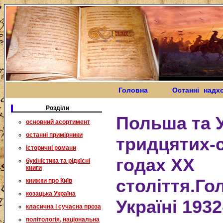
Головна
Останні надх
Розділи
Польша та У
основний асортимент
останні примірники
тридцятих-
історичні романи
годах ХХ
букіністика та рідкісні
книги
століття.Г
книжки про Київ
козацька Україна
Україні 1932
класична і сучасна проза
політологія, національна