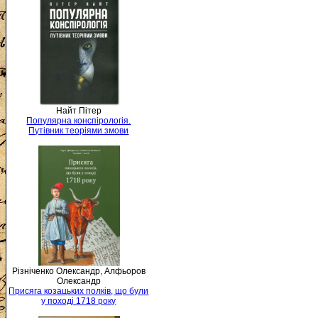
Найт Пітер
Популярна конспірологія.
Путівник теоріями змови
Різніченко Олександр, Алфьоров
Олександр
Присяга козацьких полків, що були
у поході 1718 року