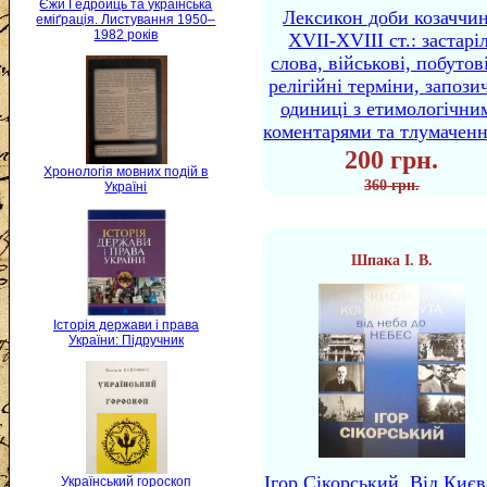
Єжи Ґедройць та українська
Лексикон доби козаччи
еміґрація. Листування 1950–
1982 років
XVII-XVIII ст.: застаріл
слова, військові, побутов
релігійні терміни, запози
одиниці з етимологічни
коментарями та тлумачен
200 грн.
Хронологія мовних подій в
360 грн.
Україні
Шпака І. В.
Історія держави і права
України: Підручник
Ігор Сікорський. Від Києв
Український гороскоп