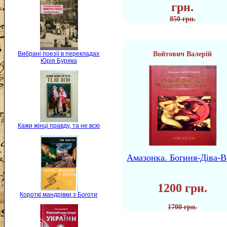
грн.
850 грн.
Войтович Валерій
Вибрані поезії в перекладах
Юрія Буряка
Кажи жінці правду, та не всю
Амазонка. Богиня-Діва-В
1200 грн.
Короткі мандрівки з Боготи
1700 грн.