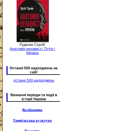
Руденко Сергій
Анатомія ненависті. Путін і
Україна
Останні 500 надходжень на
сайт
останні 500 надходжень
Визначні періоди та подіі в
історії України
Коліївщина
Трипільська культура
Козацтво