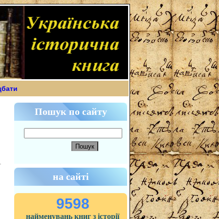
дбати
Пошук по сайту
на сайті
9598
найменувань книг з історії