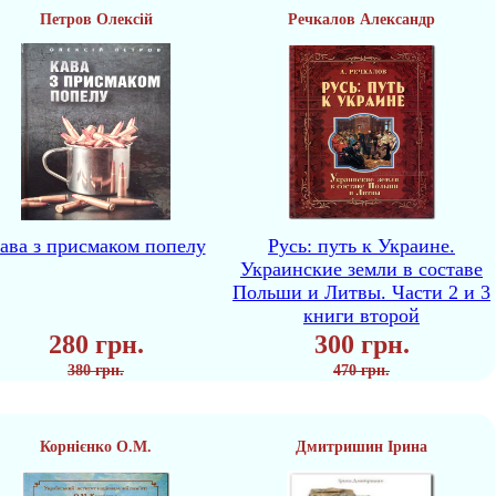
Петров Олексій
Речкалов Александр
ава з присмаком попелу
Русь: путь к Украине.
Украинские земли в составе
Польши и Литвы. Части 2 и 3
книги второй
280 грн.
300 грн.
380 грн.
470 грн.
Корнієнко О.М.
Дмитришин Ірина