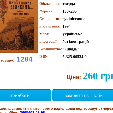
тверда
Обкладинка:
135х205
Формат:
букіністична
Стан книги:
1994
Рік видання:
українська
Мова:
без ілюстрацій
Ілюстрації:
"Либідь"
Видавництво:
5-325-00534-0
ISBN:
1284
 товару:
260 гр
Ціна:
придбати
замовити в 1 клік
можна замовити книгу просто надіславши код товару(ів) через
о на Viber:
(098)403-03-98