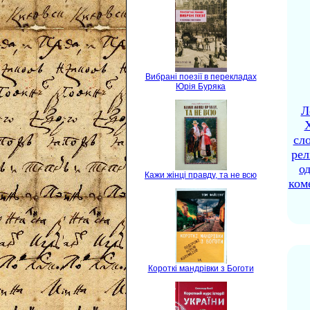
Вибрані поезії в перекладах
Юрія Буряка
Л
X
сло
рел
о
Кажи жінці правду, та не всю
ком
Короткі мандрівки з Боготи