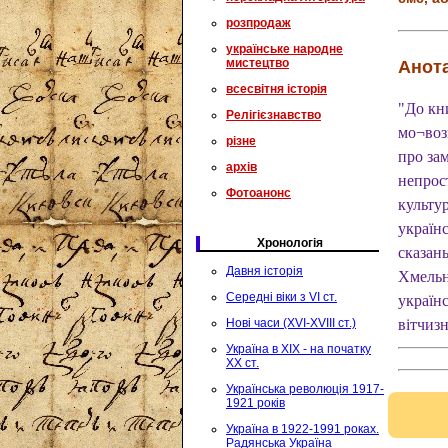
розпродаж
українське народне
мистецтво
Анота
всесвітня історія
"До кн
Релігієзнавство
мо¬возн
різне
про зам
архів
непрост
Фотоанонс
культур
україн
Хронологія
сказан
Давня історія
Хмельни
Середні віки з VI ст.
українс
Нові часи (XVI-XVIII ст.)
вітчиз
Україна в XIX - на початку
XX ст.
Українська революція 1917-
1921 років
Україна в 1922-1991 роках.
Радянська Україна