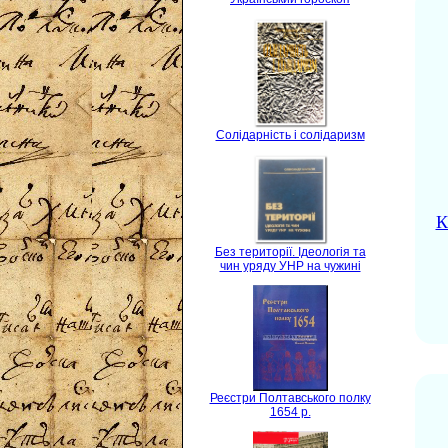
Солідарність і солідаризм
К
Без території. Ідеологія та
чин уряду УНР на чужині
Реєстри Полтавського полку
1654 р.