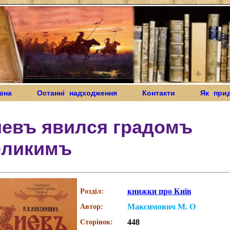
вна
Останні надходження
Контакти
Як при
иевъ явился градомъ
еликимъ
книжки про Київ
Розділ:
Максимович М. О
Автор:
448
Сторінок: