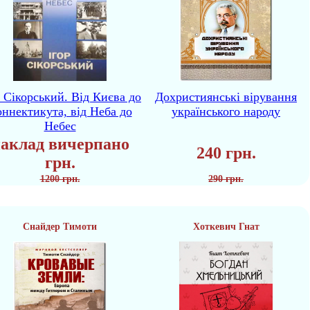
р Сікорський. Від Києва до
Дохристиянські вірування
ннектикута, від Неба до
українського народу
Небес
аклад вичерпано
240 грн.
грн.
1200 грн.
290 грн.
Снайдер Тимоти
Хоткевич Гнат