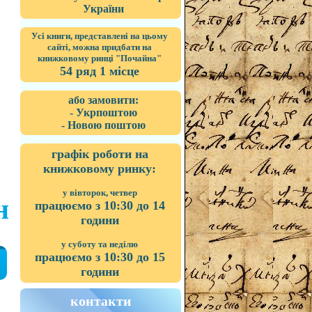
України
Усі книги, представлені на цьому
сайті, можна придбати на
книжковому ринці "Почайна"
54 ряд 1 місце
або замовити:
- Укрпоштою
- Новою поштою
графік роботи на
книжковому ринку:
у вівторок, четвер
н
працюємо з 10:30 до 14
години
у суботу та неділю
працюємо з 10:30 до 15
години
контакти