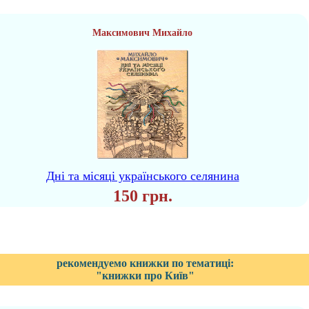
Максимович Михайло
Дні та місяці українського селянина
150 грн.
рекомендуемо книжки по тематиці:
"книжки про Київ"