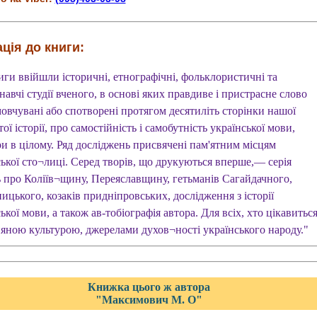
ція до книги:
иги ввійшли історичні, етнографічні, фольклористичні та
авчі студії вченого, в основі яких правдиве і пристрасне слово
овчувані або спотворені протягом десятиліть сторінки нашої
ої історії, про самостійність і самобутність української мови,
и в цілому. Ряд досліджень присвячені пам'ятним місцям
ської сто¬лиці. Серед творів, що друкуються вперше,— серія
ь про Коліїв¬щину, Переяславщину, гетьманів Сагайдачного,
цького, козаків придніпровських, дослідження з історії
ької мови, а також ав-тобіографія автора. Для всіх, хто цікавитьс
няною культурою, джерелами духов¬ності українського народу."
Книжка цього ж автора
"Максимович М. О"