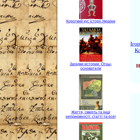
Короткий кус історії України
Іго
Ко
н
Загадки истории. Отцы-
основатели
Життя, смерть та інші
неприємності: статті та есеї