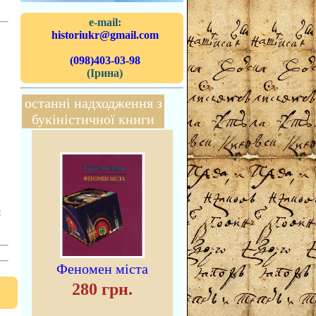
e-mail:
historiukr@gmail.com
(098)403-03-98
(Ірина)
останні надходження з
букіністичної книги
я
Феномен міста
280 грн.