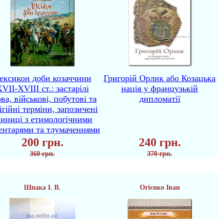
ексикон доби козаччини
Григорій Орлик або Козацька
VII-XVIII ст.: застарілі
нація у французькій
ва, військові, побутові та
дипломатії
ігійні терміни, запозичені
диниці з етимологічними
ентарями та тлумаченнями
200 грн.
240 грн.
360 грн.
370 грн.
Шпака І. В.
Огієнко Іван