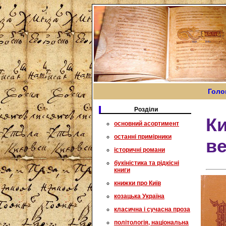
Голо
Розділи
К
основний асортимент
останні примірники
в
історичні романи
букіністика та рідкісні
книги
книжки про Київ
козацька Україна
класична і сучасна проза
політологія, національна