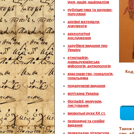
ідея, нація, націоналізм
публіцистика та науково-
популярні
архівні матеріали,
документи
археологічні
дослідження
зарубіжні видання про
Україну
етнографія,
давньоукраїнська
міфологія, антропологія
Код
краєзнавство, генеалогія,
геральдика
подарункові видання
мілітарна Україна
біографії, мемуари,
листування
визвольні рухи XX ст.
періодичні та серійні
видання
Також 
перекладна література
смс, аб