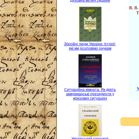
Духовна велич України
В. В.
Т
Збройні люди України. Історії,
які ми розповімо онукам
Ситуаційна кімната. Як діють
американські президенти у
кризових ситуаціях
Український гороскоп