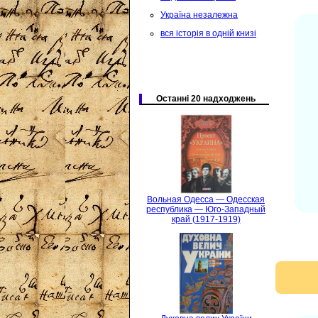
Україна незалежна
вся історія в одній книзі
Останні 20 надходжень
Вольная Одесса — Одесская
республика — Юго-Западный
край (1917-1919)