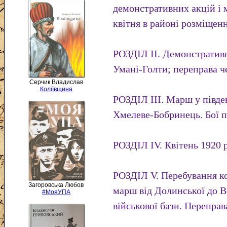
демонстративних акцій і 
квітня в районі розміщен
РОЗДІЛ II. Демонстративн
Умані-Голти; переправа 
Серчик Владислав
Коліївщина
РОЗДІЛ III. Марш у півде
Хмелеве-Бобринець. Бої п
РОЗДІЛ IV. Квітень 1920 
РОЗДІЛ V. Перебування к
Загоровська Любов
марш від Долинської до В
#МояУПА
військової бази. Переправа