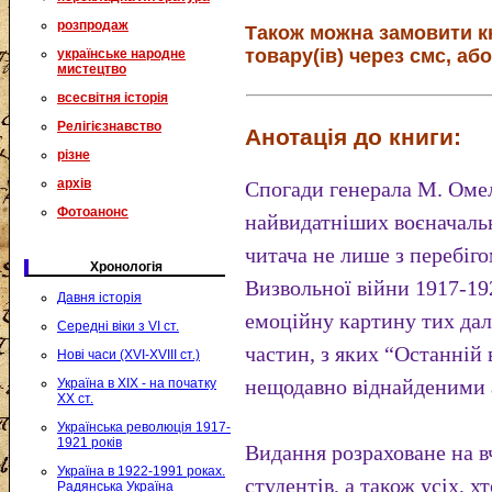
розпродаж
Також можна замовити к
товару(ів) через смс, або
українське народне
мистецтво
всесвітня історія
Релігієзнавство
Анотація до книги:
різне
архів
Спогади генерала М. Омел
Фотоанонс
найвидатніших воєначаль
читача не лише з перебіг
Хронологія
Визвольної війни 1917-192
Давня історія
емоційну картину тих дал
Середні віки з VI ст.
частин, з яких “Останній 
Нові часи (XVI-XVIII ст.)
нещодавно віднайденими 
Україна в XIX - на початку
XX ст.
Українська революція 1917-
1921 років
Видання розраховане на вч
Україна в 1922-1991 роках.
студентів, а також усіх, х
Радянська Україна