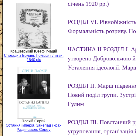
січень 1920 рр.)
РОЗДІЛ VI. Рівнобіжність
Формальність розриву. Но
ЧАСТИНА II РОЗДІЛ І. Ар
Крашевський Юзеф Ігнацій
Спогади з Волині, Полісся і Литви.
утворено Добровольчою й
1840 рік
Усталення ідеології. Мар
РОЗДІЛ II. Марш південної
Новий поділ групи. Зустр
Гулим
РОЗДІЛ ПІ. Повстанчий ру
Плохій Сергій
Остання імперія. Занепад і крах
Радянського Союзу
угруповання, організація 