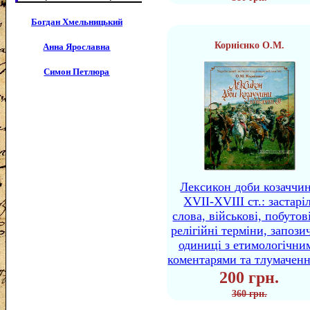
Богдан Хмельницький
Корнієнко О.М.
Анна Ярославна
Симон Петлюра
Лексикон доби козаччи
XVII-XVIII ст.: застаріл
слова, військові, побутов
релігійні терміни, запози
одиниці з етимологічни
коментарями та тлумачен
200 грн.
360 грн.