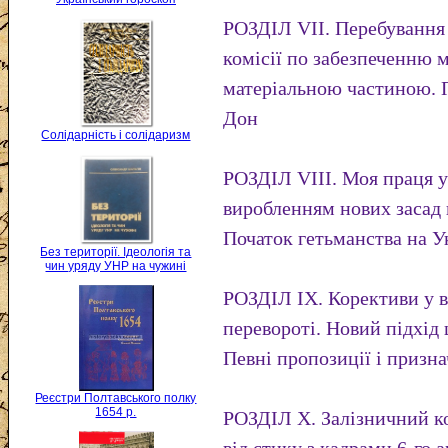
РОЗДІЛ VII. Перебування
комісії по забезпеченню м
матеріальною частиною. П
Дон
Солідарність і солідаризм
РОЗДІЛ VIII. Моя праця у
виробленням нових засад в
Початок гетьманства на Ук
Без території. Ідеологія та
чин уряду УНР на чужині
РОЗДІЛ IX. Корективи у в
перевороті. Новий підхід 
Певні пропозиції і призн
Реєстри Полтавського полку
1654 р.
РОЗДІЛ X. Залізничний к