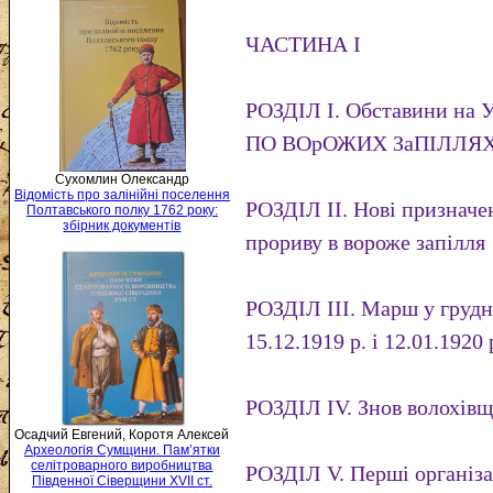
ЧАСТИНА І
РОЗДІЛ І. Обставини на 
ПО ВОрОЖИХ ЗаПІЛЛЯ
Сухомлин Олександр
Відомість про залінійні поселення
РОЗДІЛ II. Нові призначен
Полтавського полку 1762 року:
збірник документів
прориву в вороже запілля
РОЗДІЛ III. Марш у груд
15.12.1919 р. і 12.01.1920 
РОЗДІЛ IV. Знов волохів
Осадчий Евгений, Коротя Алексей
Археологія Сумщини. Пам’ятки
селітроварного виробництва
РОЗДІЛ V. Перші організа
Південної Сіверщини XVII ст.