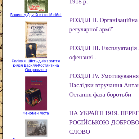
1918 р.
Волинь у Другій світовій війні
РОЗДІЛ II. Організаційна 
регулярної армії
РОЗДІЛ ПІ. Експлуатація 
офензиві .
Реліквія. Шість днів з життя
князя Василя-Костянтина
Острозького
РОЗДІЛ IV. Умотивування
Наслідки втручання Антан
Остання фаза боротьби
НА УКРАЇНІ 1919. ПЕРЕ
Феномен міста
РОСІЙСЬКОЮ ДОБРОВ
СЛОВО