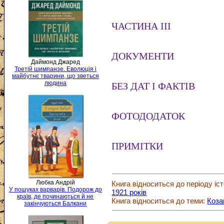
ЧАСТИНА III
ДОКУМЕНТИ
Даймонд Джаред
Третій шимпанзе. Еволюція і
майбутнє тварини, що зветься
людина
БЕЗ ДАТ І ФАКТІВ
ФОТОДОДАТОК
ПРИМІТКИ
Любка Андрій
Книга відноситься до періоду іст
У пошуках варварів. Подорож до
1921 років
країв, де починаються й не
Книга відноситься до теми:
Коза
закінчуються Балкани