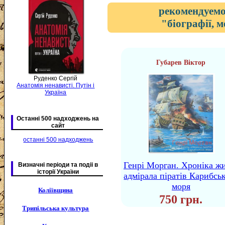
рекомендуемо
"біографії, 
Губарев Віктор
Руденко Сергій
Анатомія ненависті. Путін і
Україна
Останні 500 надходжень на
сайт
останні 500 надходжень
Генрі Морган. Хроніка ж
Визначні періоди та подіі в
історії України
адмірала піратів Карибсь
моря
Коліївщина
750 грн.
Трипільська культура