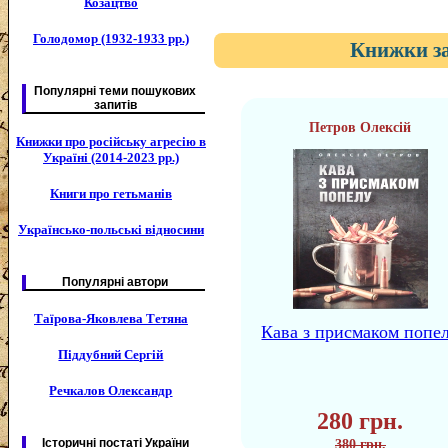
Козацтво
Голодомор (1932-1933 рр.)
Книжки за
Популярні теми пошукових
запитів
Петров Олексій
Книжки про російську агресію в
Україні (2014-2023 рр.)
Книги про гетьманів
Українсько-польські відносини
Популярні автори
Таїрова-Яковлева Тетяна
Кава з присмаком попе
Піддубний Сергій
Речкалов Олександр
280 грн.
Історичні постаті України
380 грн.