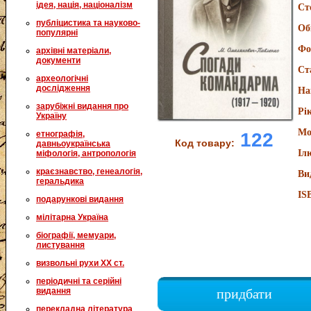
ідея, нація, націоналізм
Ст
публіцистика та науково-
Об
популярні
Фо
архівні матеріали,
документи
Ст
археологічні
дослідження
На
зарубіжні видання про
Рі
Україну
Мо
етнографія,
122
Код товару:
давньоукраїнська
Іл
міфологія, антропологія
краєзнавство, генеалогія,
Ви
геральдика
IS
подарункові видання
мілітарна Україна
біографії, мемуари,
листування
визвольні рухи XX ст.
періодичні та серійні
видання
придбати
перекладна література