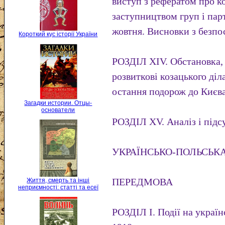
виступ з рефератом про к
заступництвом груп і пар
жовтня. Висновки з безпо
Короткий кус історії України
РОЗДІЛ XIV. Обстановка,
розвиткові козацького ді
остання подорож до Києва
Загадки истории. Отцы-
основатели
РОЗДІЛ XV. Аналіз і під
УКРАЇНСЬКО-ПОЛЬСЬКА 
ПЕРЕДМОВА
Життя, смерть та інші
неприємності: статті та есеї
РОЗДІЛ І. Події на україн