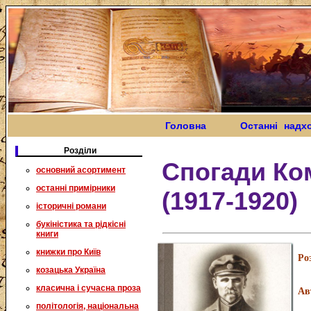
Головна
Останні надх
Розділи
Спогади Ко
основний асортимент
останні примірники
(1917-1920)
історичні романи
букіністика та рідкісні
книги
книжки про Київ
Ро
козацька Україна
класична і сучасна проза
Ав
політологія, національна