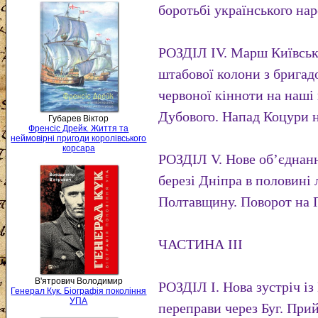
боротьбі українського нар
РОЗДІЛ IV. Марш Київсько
штабової колони з бригад
червоної кінноти на наші
Дубового. Напад Коцури н
Губарев Віктор
Френсіс Дрейк. Життя та
неймовірні пригоди королівського
корсара
РОЗДІЛ V. Нове об’єднанн
березі Дніпра в половині
Полтавщину. Поворот на 
ЧАСТИНА III
В'ятрович Володимир
РОЗДІЛ І. Нова зустріч і
Генерал Кук. Біографія покоління
УПА
переправи через Буг. При