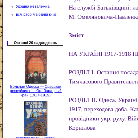
На службі Батьківщині: ж
Україна незалежна
вся історія в одній книзі
М. Омеляновича-Павленка
Зміст
Останні 20 надходжень
НА УКРАЇНІ 1917-1918
РОЗДІЛ І. Остання посада
Тимчасового Правительст
Вольная Одесса — Одесская
республика — Юго-Западный
край (1917-1919)
РОЗДІЛ II. Одеса. Україні
1917, переходова доба. Ка
провідники укр. руху. Вій
Корнілова