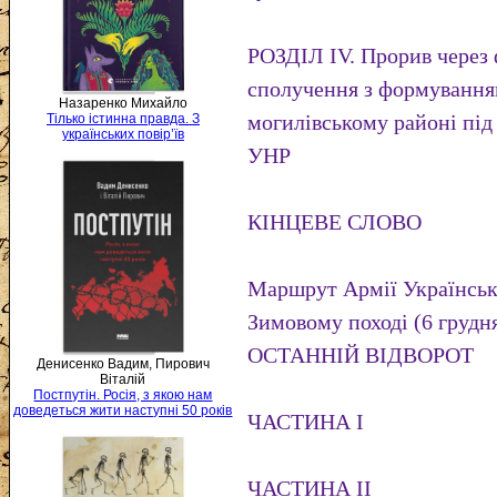
РОЗДІЛ IV. Прорив через 
сполучення з формування
Назаренко Михайло
могилівському районі під
Тілько істинна правда. З
українських повір’їв
УНР
КІНЦЕВЕ СЛОВО
Маршрут Армії Українськ
Зимовому поході (6 грудня 
ОСТАННІЙ ВІДВОРОТ
Денисенко Вадим, Пирович
Віталій
Постпутін. Росія, з якою нам
доведеться жити наступні 50 років
ЧАСТИНА І
ЧАСТИНА II