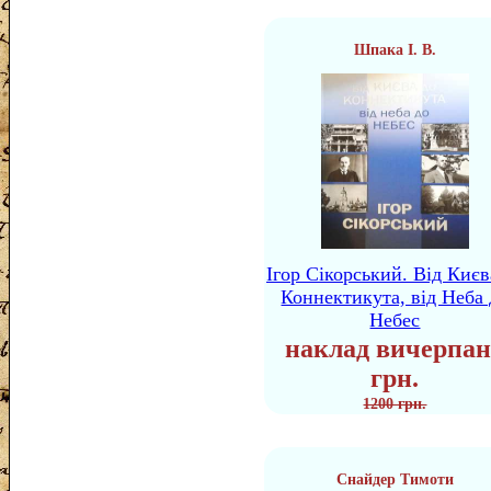
Шпака І. В.
Ігор Сікорський. Від Києв
Коннектикута, від Неба 
Небес
наклад вичерпан
грн.
1200 грн.
Снайдер Тимоти