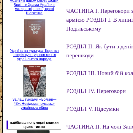
«Святим дивом сяють храми
Божі…» Храми України в
малярстві, поезії, прозі
ЧАСТИНА І. Переговори 
Шевченка
армією РОЗДІЛ І. В липні 
Подільському
РОЗДІЛ II. Як бути з ден
Українська культура. Коротка
перешкоди
історія культурного життя
українського народа
РОЗДІЛ НІ. Новий бій ко
РОЗДІЛ IV. Переговори
За лаштунками «Волині—
43». Невідома польсько-
РОЗДІЛ V. Підсумки
українська війна
найбільш популярні книжки
ЧАСТИНА II. На чолі Запо
цього тижня