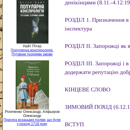
денікінцями (8.11.-4.12.19
РОЗДІЛ 1. Призначення в 
інспектура
РОЗДІЛ II. Запорожці як в
Найт Пітер
Популярна конспірологія.
Путівник теоріями змови
РОЗДІЛ III. Запорожці і в
додержати репутацію добр
КІНЦЕВЕ СЛОВО
ЗИМОВИЙ ПОХІД (6.12.191
Різніченко Олександр, Алфьоров
Олександр
Присяга козацьких полків, що були
ВСТУП
у поході 1718 року