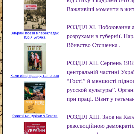
від стику з кадрами 6-го а
Важливіші моменти в житт
РОЗДІЛ XI. Побоювання а
Вибрані поезії в перекладах
розрухами в губернії. Нар
Юрія Буряка
Вбивство Стсшенка .
РОЗДІЛ XII. Серпень 1918
центральній частині Укра
Кажи жінці правду, та не всю
“Гості” й меншості підно
русской культуры”. Орган
при праці. Візит у гетьма
РОЗДІЛ XIII. Знов на Кат
Короткі мандрівки з Боготи
революційною демократі