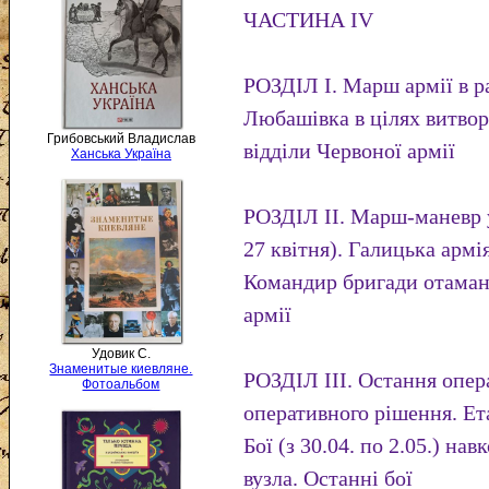
ЧАСТИНА IV
РОЗДІЛ І. Марш армії в р
Любашівка в цілях витвор
Грибовський Владислав
відділи Червоної армії
Ханська Україна
РОЗДІЛ II. Марш-маневр 
27 квітня). Галицька арм
Командир бригади отаман
армії
Удовик С.
Знаменитые киевляне.
РОЗДІЛ III. Остання опер
Фотоальбом
оперативного рішення. Ет
Бої (з 30.04. по 2.05.) на
вузла. Останні бої