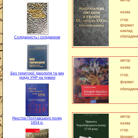
автор
назва
стор.
формат
наклад
обкладин
Солідарність і солідаризм
автор
назва
Без території. Ідеологія та чин
стор.
уряду УНР на чужині
формат
обкладин
автор
Реєстри Полтавського полку
1654 р.
назва
стор.
формат