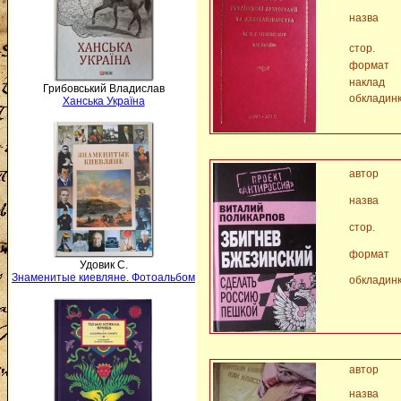
назва
стор.
формат
наклад
Грибовський Владислав
обкладин
Ханська Україна
автор
назва
стор.
формат
Удовик С.
Знаменитые киевляне. Фотоальбом
обкладин
автор
назва