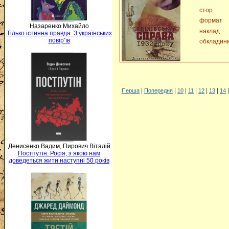
стор.
формат
Назаренко Михайло
наклад
Тілько істинна правда. З українських
повір’їв
обкладин
|
|
|
|
|
|
Перша
Попередня
10
11
12
13
14
Денисенко Вадим, Пирович Віталій
Постпутін. Росія, з якою нам
доведеться жити наступні 50 років