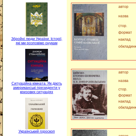
автор
назва
стор.
формат
Збройні люди України. Історії,
наклад
які ми розповімо онукам
обкладин
автор
назва
Ситуаційна кімната. Як діють
американські президенти у
стор.
кризових ситуаціях
формат
наклад
обкладин
Український гороскоп