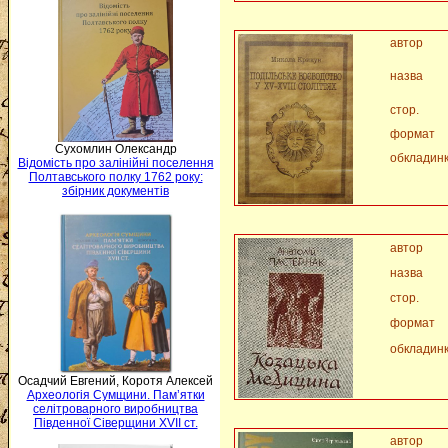
автор
назва
стор.
формат
Сухомлин Олександр
обкладин
Відомість про залінійні поселення
Полтавського полку 1762 року:
збірник документів
автор
назва
стор.
формат
обкладин
Осадчий Евгений, Коротя Алексей
Археологія Сумщини. Пам’ятки
селітроварного виробництва
Південної Сіверщини XVII ст.
автор