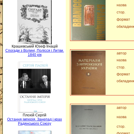
назва
стор.
формат
обкладин
Крашевський Юзеф Ігнацій
Спогади з Волині, Полісся і Литви.
автор
1840 рік
назва
стор.
формат
обкладин
автор
Плохій Сергій
назва
Остання імперія. Занепад і крах
Радянського Союзу
стор.
формат