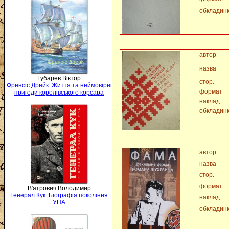
обкладин
автор
назва
Губарев Віктор
стор.
Френсіс Дрейк. Життя та неймовірні
формат
пригоди королівського корсара
наклад
обкладин
автор
назва
стор.
формат
В'ятрович Володимир
Генерал Кук. Біографія покоління
наклад
УПА
обкладин