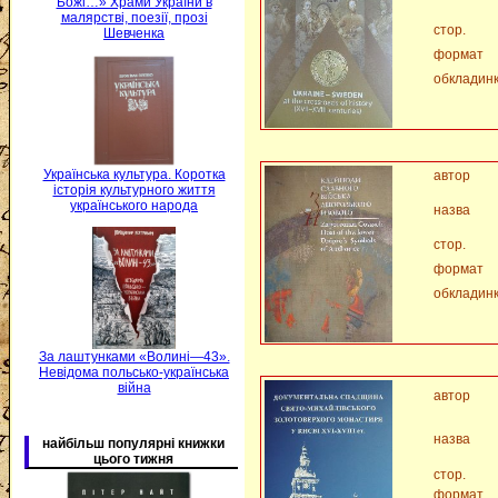
Божі…» Храми України в
малярстві, поезії, прозі
стор.
Шевченка
формат
обкладин
Українська культура. Коротка
автор
історія культурного життя
українського народа
назва
стор.
формат
обкладин
За лаштунками «Волині—43».
Невідома польсько-українська
війна
автор
назва
найбільш популярні книжки
цього тижня
стор.
формат