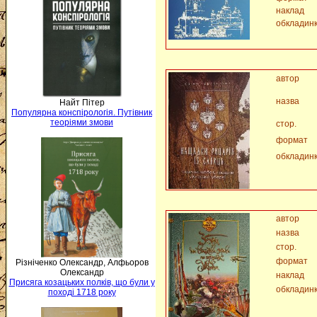
наклад
обкладин
автор
назва
Найт Пітер
Популярна конспірологія. Путівник
теоріями змови
стор.
формат
обкладин
автор
назва
стор.
формат
Різніченко Олександр, Алфьоров
Олександр
наклад
Присяга козацьких полків, що були у
обкладин
поході 1718 року