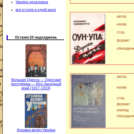
Україна незалежна
вся історія в одній книзі
автор
назва
стор.
Останні 20 надходжень
формат
обкладин
автор
Вольная Одесса — Одесская
республика — Юго-Западный
назва
край (1917-1919)
стор.
формат
наклад
обкладин
Духовна велич України