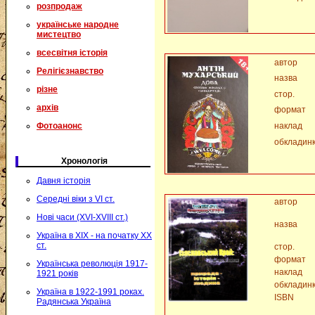
розпродаж
українське народне
мистецтво
всесвітня історія
автор
Релігієзнавство
назва
різне
стор.
архів
формат
Фотоанонс
наклад
обкладин
Хронологія
Давня історія
Середні віки з VI ст.
автор
Нові часи (XVI-XVIII ст.)
назва
Україна в XIX - на початку XX
ст.
стор.
формат
Українська революція 1917-
наклад
1921 років
обкладин
Україна в 1922-1991 роках.
ISBN
Радянська Україна