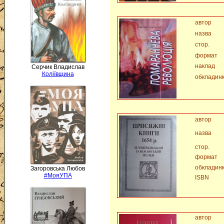
автор
назва
стор.
формат
наклад
Серчик Владислав
Коліївщина
обкладин
автор
назва
стор.
формат
обкладин
Загоровська Любов
#МояУПА
ISBN
автор