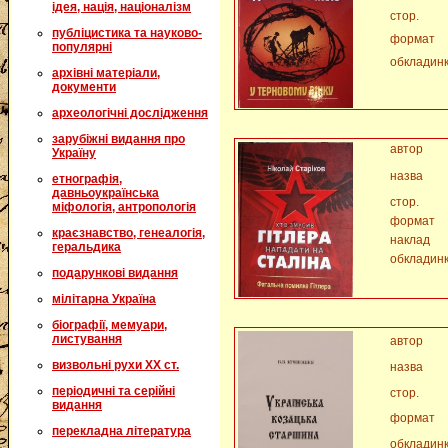
ідея, нація, націоналізм
стор.
публіцистика та науково-
формат
популярні
обкладин
архівні матеріали,
документи
археологічні дослідження
зарубіжні видання про
автор
Україну
назва
етнографія,
давньоукраїнська
стор.
міфологія, антропологія
формат
краєзнавство, генеалогія,
наклад
геральдика
обкладин
подарункові видання
мілітарна Україна
біографії, мемуари,
листування
автор
визвольні рухи XX ст.
назва
періодичні та серійні
стор.
видання
формат
перекладна література
обкладин