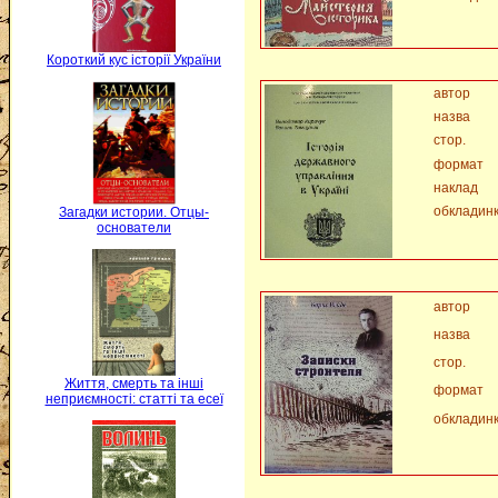
Короткий кус історії України
автор
назва
стор.
формат
наклад
обкладин
Загадки истории. Отцы-
основатели
автор
назва
стор.
Життя, смерть та інші
формат
неприємності: статті та есеї
обкладин