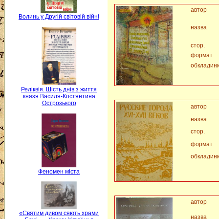
автор
Волинь у Другій світовій війні
назва
стор.
формат
обкладин
Реліквія. Шість днів з життя
князя Василя-Костянтина
Острозького
автор
назва
стор.
формат
обкладин
Феномен міста
автор
«Святим дивом сяють храми
назва