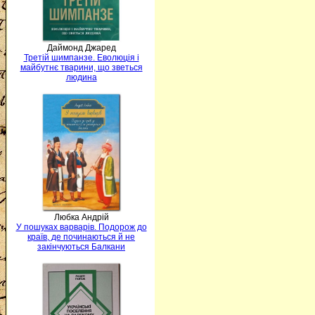
Даймонд Джаред
Третій шимпанзе. Еволюція і
майбутнє тварини, що зветься
людина
Любка Андрій
У пошуках варварів. Подорож до
країв, де починаються й не
закінчуються Балкани