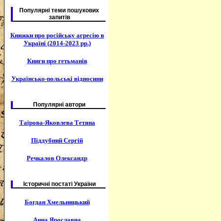
Популярні теми пошукових
запитів
Книжки про російську агресію в
Україні (2014-2023 рр.)
Книги про гетьманів
Українсько-польські відносини
Популярні автори
Таїрова-Яковлева Тетяна
Піддубний Сергій
Речкалов Олександр
Історичні постаті України
Богдан Хмельницький
Анна Ярославна