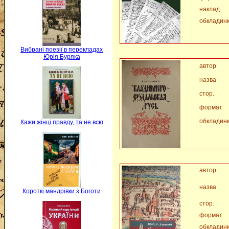
наклад
обкладин
Вибрані поезії в перекладах
Юрія Буряка
автор
назва
стор.
формат
обкладин
Кажи жінці правду, та не всю
автор
назва
Короткі мандрівки з Боготи
стор.
формат
обкладин