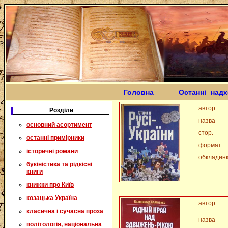
Головна
Останні над
автор
Розділи
назва
основний асортимент
стор.
останні примірники
формат
історичні романи
обкладин
букіністика та рідкісні
книги
книжки про Київ
козацька Україна
автор
класична і сучасна проза
назва
політологія, національна