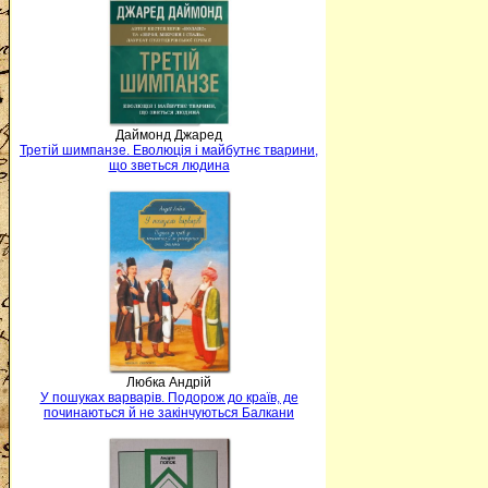
Даймонд Джаред
Третій шимпанзе. Еволюція і майбутнє тварини,
що зветься людина
Любка Андрій
У пошуках варварів. Подорож до країв, де
починаються й не закінчуються Балкани