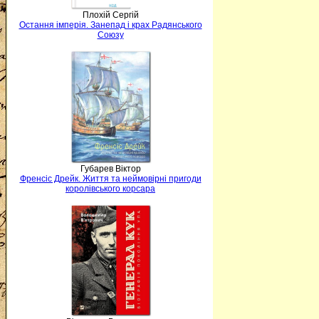
Плохій Сергій
Остання імперія. Занепад і крах Радянського
Союзу
Губарев Віктор
Френсіс Дрейк. Життя та неймовірні пригоди
королівського корсара