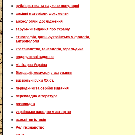
публіцистика та науково-популярні
архівні матеріали, документи
археологічні дослідження
зарубіжні видання про Україну
етнографія, давньоукраїнська міфологія,
антропологія
краєзнавство, генеалогія, геральдика
подарункові видання
мілітарна Україна
біографії, мемуари, листування
визвольні рухи XX ст.
періодичні та серійні видання
перекладна література
розпродаж
українське народне мистецтво
всесвітня історія
Релігієзнавство