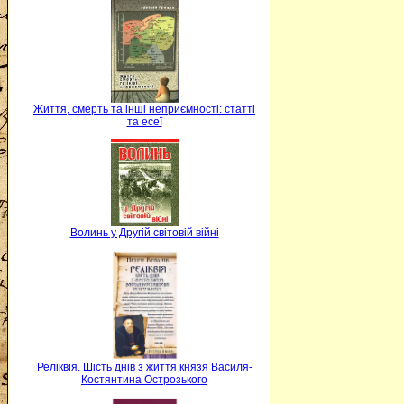
Життя, смерть та інші неприємності: статті
та есеї
Волинь у Другій світовій війні
Реліквія. Шість днів з життя князя Василя-
Костянтина Острозького