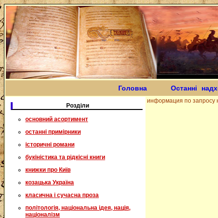
Головна
Останні над
информация по запросу н
Розділи
основний асортимент
останні примірники
історичні романи
букіністика та рідкісні книги
книжки про Київ
козацька Україна
класична і сучасна проза
політологія, національна ідея, нація,
націоналізм