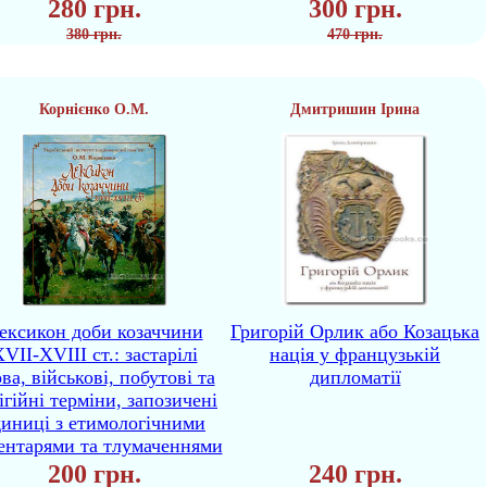
280 грн.
300 грн.
380 грн.
470 грн.
Корнієнко О.М.
Дмитришин Ірина
ексикон доби козаччини
Григорій Орлик або Козацька
VII-XVIII ст.: застарілі
нація у французькій
ва, військові, побутові та
дипломатії
ігійні терміни, запозичені
диниці з етимологічними
ентарями та тлумаченнями
200 грн.
240 грн.