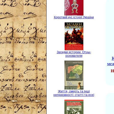
Короткий кус історії України
Загадки истории. Отцы-
основатели
К
ме
н
Життя, смерть та інші
неприємності: статті та есеї