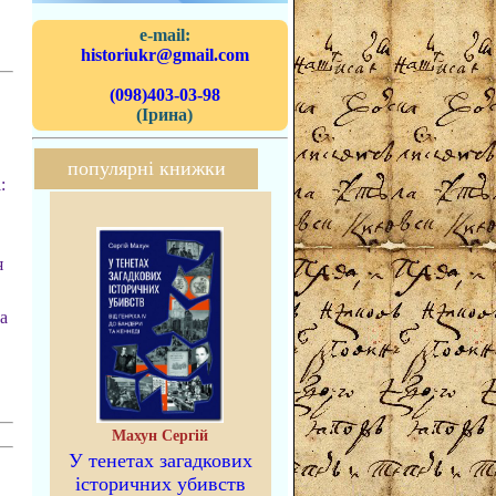
e-mail:
historiukr@gmail.com
(098)403-03-98
(Ірина)
популярні книжки
:
я
а
Махун Сергій
У тенетах загадкових
історичних убивств