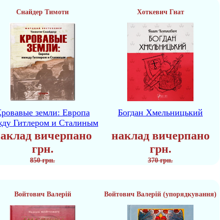
Снайдер Тимоти
Хоткевич Гнат
ровавые земли: Европа
Богдан Хмельницький
жду Гитлером и Сталиным
аклад вичерпано
наклад вичерпано
грн.
грн.
850 грн.
370 грн.
Войтович Валерій
Войтович Валерій (упорядкування)