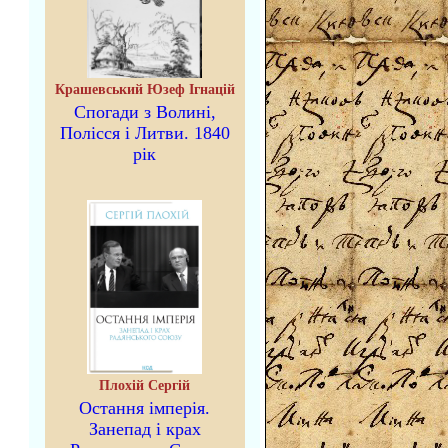
Крашевський Юзеф Ігнацій
Спогади з Волині,
Полісся і Литви. 1840
рік
Плохій Сергій
Остання імперія.
Занепад і крах