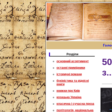
Голо
Розділи
50
основний асортимент
останні примірники
з.
історичні романи
букіністика та рідкісні
книги
книжки про Київ
козацька Україна
класична і сучасна проза
політологія, національна