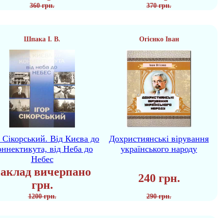
360 грн.
370 грн.
Шпака І. В.
Огієнко Іван
р Сікорський. Від Києва до
Дохристиянські вірування
ннектикута, від Неба до
українського народу
Небес
аклад вичерпано
240 грн.
грн.
1200 грн.
290 грн.