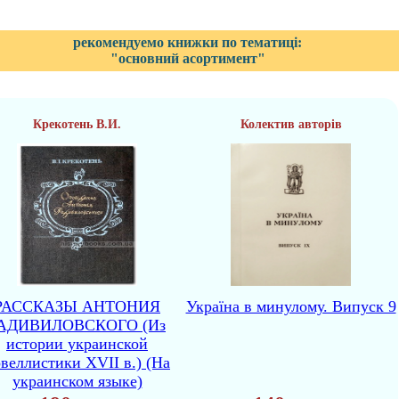
рекомендуемо книжки по тематиці:
"основний асортимент"
Крекотень В.И.
Колектив авторів
РАССКАЗЫ АНТОНИЯ
Україна в минулому. Випуск 9
АДИВИЛОВСКОГО (Из
истории украинской
веллистики XVII в.) (На
украинском языке)