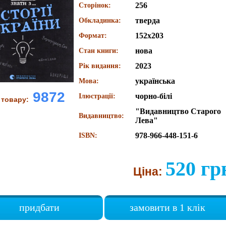
256
Сторінок:
тверда
Обкладинка:
152х203
Формат:
нова
Стан книги:
2023
Рік видання:
українська
Мова:
9872
чорно-білі
Ілюстрації:
 товару:
"Видавництво Старого
Видавництво:
Лева"
978-966-448-151-6
ISBN:
520 гр
Ціна:
придбати
замовити в 1 клік