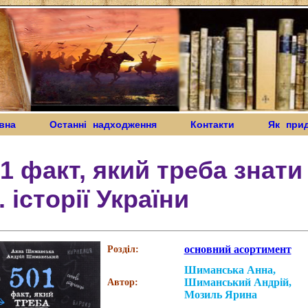
вна
Останні надходження
Контакти
Як при
1 факт, який треба знати
.. історії України
основний асортимент
Розділ:
Шиманська Анна,
Шиманський Андрій,
Автор:
Мозиль Ярина