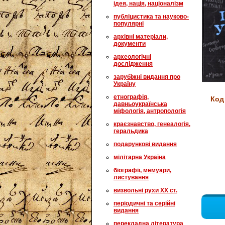
ідея, нація, націоналізм
публіцистика та науково-
популярні
архівні матеріали,
документи
археологічні
дослідження
зарубіжні видання про
Україну
етнографія,
Код
давньоукраїнська
міфологія, антропологія
краєзнавство, генеалогія,
геральдика
подарункові видання
мілітарна Україна
біографії, мемуари,
листування
визвольні рухи XX ст.
періодичні та серійні
видання
перекладна література