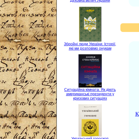
Духовна велич України
Збройні люди України. Історії,
які ми розповімо онукам
Ситуаційна кімната. Як діють
американські президенти у
кризових ситуаціях
К
Український гороскоп