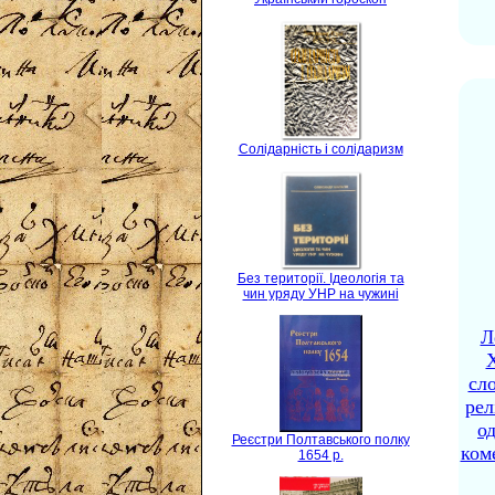
Солідарність і солідаризм
Без території. Ідеологія та
чин уряду УНР на чужині
Л
X
сло
рел
о
Реєстри Полтавського полку
ком
1654 р.