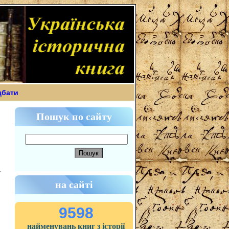
дбати
Пошук по сайту
на сайті
9598
найменувань книг з історії