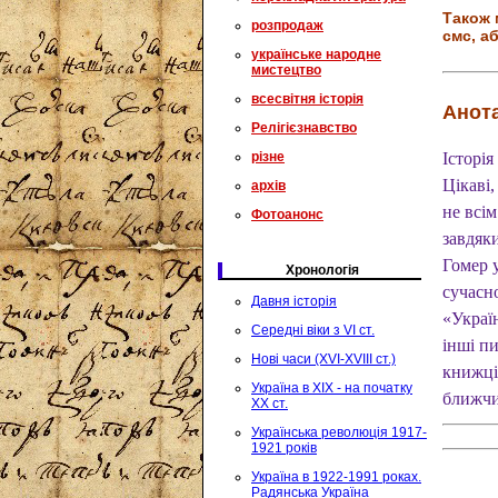
Також 
розпродаж
смс, аб
українське народне
мистецтво
всесвітня історія
Анота
Релігієзнавство
різне
Історія
Цікаві,
архів
не всі
Фотоанонс
завдяки
Гомер 
Хронологія
сучасн
Давня історія
«Україн
Середні віки з VI ст.
інші п
Нові часи (XVI-XVIII ст.)
книжці 
Україна в XIX - на початку
ближчи
XX ст.
Українська революція 1917-
1921 років
Україна в 1922-1991 роках.
Радянська Україна