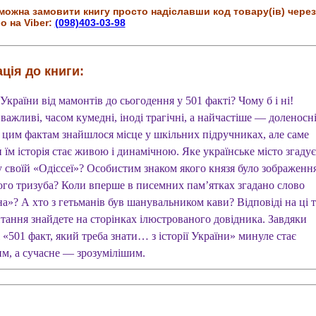
можна замовити книгу просто надіславши код товару(ів) через
о на Viber:
(098)403-03-98
ція до книги:
 України від мамонтів до сьогодення у 501 факті? Чому б і ні!
 важливі, часом кумедні, іноді трагічні, а найчастіше — доленосні
м цим фактам знайшлося місце у шкільних підручниках, але саме
 їм історія стає живою і динамічною. Яке українське місто згадує
у своїй «Одіссеї»? Особистим знаком якого князя було зображенн
ого тризуба? Коли вперше в писемних пам’ятках згадано слово
а»? А хто з гетьманів був шанувальником кави? Відповіді на ці т
итання знайдете на сторінках ілюстрованого довідника. Завдяки
«501 факт, який треба знати… з історії України» минуле стає
м, а сучасне — зрозумілішим.