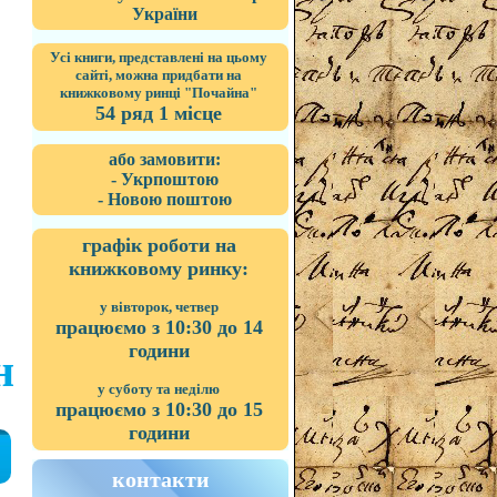
України
Усі книги, представлені на цьому
сайті, можна придбати на
книжковому ринці "Почайна"
54 ряд 1 місце
або замовити:
- Укрпоштою
- Новою поштою
графік роботи на
книжковому ринку:
у вівторок, четвер
працюємо з 10:30 до 14
години
н
у суботу та неділю
працюємо з 10:30 до 15
години
контакти