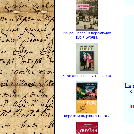
Вибрані поезії в перекладах
Юрія Буряка
Кажи жінці правду, та не всю
Іго
Ко
н
Короткі мандрівки з Боготи