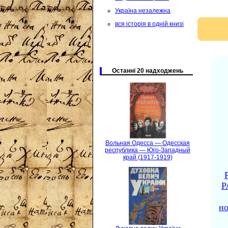
Україна незалежна
вся історія в одній книзі
Останні 20 надходжень
Вольная Одесса — Одесская
республика — Юго-Западный
край (1917-1919)
Р
но