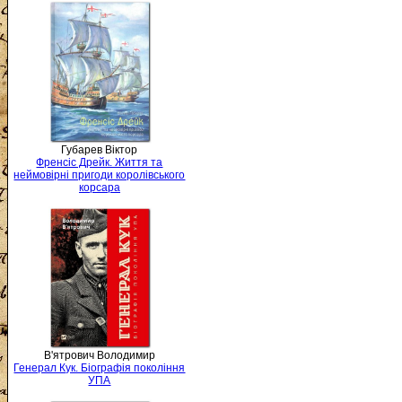
Губарев Віктор
Френсіс Дрейк. Життя та
неймовірні пригоди королівського
корсара
В'ятрович Володимир
Генерал Кук. Біографія покоління
УПА