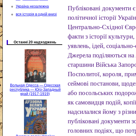
Україна незалежна
Публіковані документи 
вся історія в одній книзі
політичної історії Украї
Центрально-Східної Євро
факти з історії культури,
Останні 20 надходжень
уявлень, ідей, соціальн
Джерела поділяються на 
старшини Війська Запоро
Посполитої, короля, прим
сеймові постанови, щоде
Вольная Одесса — Одесская
республика — Юго-Западный
або посольських подорож
край (1917-1919)
як самовидця подій, коп
надсилалися йому з різни
публіковані документи з
головних подіях, що пот