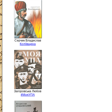
Серчик Владислав
Коліївщина
Загоровська Любов
#МояУПА