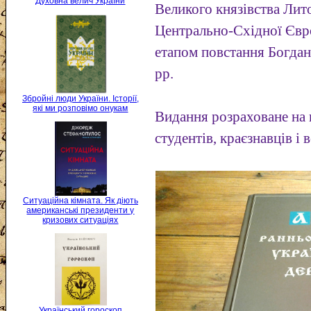
Духовна велич України
Великого князівства Лито
Центрально-Східної Євро
етапом повстання Богда
рр.
Збройні люди України. Історії,
які ми розповімо онукам
Видання розраховане на н
студентів, краєзнавців і 
Ситуаційна кімната. Як діють
американські президенти у
кризових ситуаціях
Український гороскоп