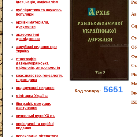
ідея, нація, націоналізм
Ро
публіцистика та науково-
Ав
популярні
архівні матеріали,
Се
документи
археологічні
Ст
дослідження
зарубіжні видання про
Об
Україну
Фо
етнографія,
давньоукраїнська
Ст
міфологія, антропологія
Рі
краєзнавство, генеалогія,
геральдика
Мо
5651
подарункові видання
Код товару:
Іл
мілітарна Україна
IS
біографії, мемуари,
листування
визвольні рухи XX ст.
періодичні та серійні
видання
перекладна література