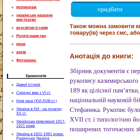
розпродаж
придбати
українське народне
мистецтво
Також можна замовити к
всесвітня історія
товару(ів) через смс, або
Релігієзнавство
різне
архів
Анотація до книги:
Фотоанонс
Збірник документів є п
Хронологія
рукопису казимирського
Давня історія
189 як цілісної пам’ятки
Середні віки з VI ст.
національній науковій бі
Нові часи (XVI-XVIII ст.)
Стефаника. Рукопис було
Україна в XIX - на початку
XX ст.
XVII ст. і типологічно й
Українська революція 1917-
1921 років
поширених тогочасних зб
Україна в 1922-1991 роках.
Радянська Україна