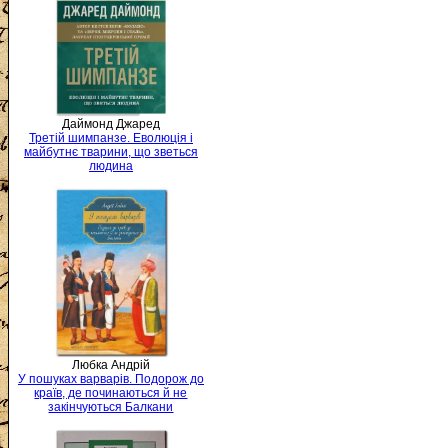
Даймонд Джаред
Третій шимпанзе. Еволюція і
майбутнє тварини, що зветься
людина
Любка Андрій
У пошуках варварів. Подорож до
країв, де починаються й не
закінчуються Балкани