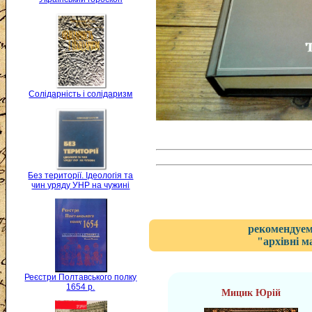
Солідарність і солідаризм
Без території. Ідеологія та
чин уряду УНР на чужині
рекомендуем
"архівні м
Реєстри Полтавського полку
1654 р.
Мицик Юрій