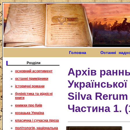
Головна
Останні надх
Розділи
Архів ранн
основний асортимент
останні примірники
Української 
історичні романи
Silva Rerum
букіністика та рідкісні
книги
Частина 1. (
книжки про Київ
козацька Україна
класична і сучасна проза
політологія, національна