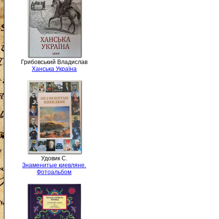
Грибовський Владислав
Ханська Україна
Удовик С.
Знаменитые киевляне.
Фотоальбом