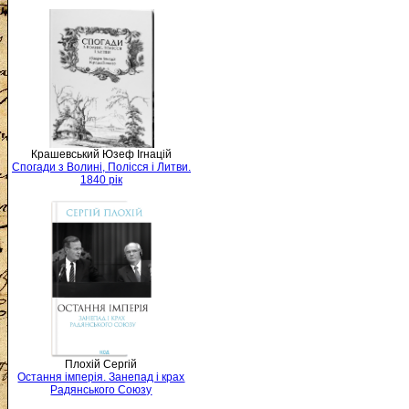
Крашевський Юзеф Ігнацій
Спогади з Волині, Полісся і Литви.
1840 рік
Плохій Сергій
Остання імперія. Занепад і крах
Радянського Союзу