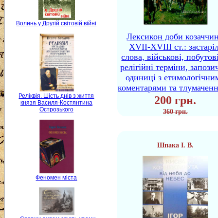
Волинь у Другій світовій війні
Лексикон доби козаччи
XVII-XVIII ст.: застаріл
слова, військові, побутов
релігійні терміни, запози
одиниці з етимологічни
коментарями та тлумачен
Реліквія. Шість днів з життя
200 грн.
князя Василя-Костянтина
Острозького
360 грн.
Шпака І. В.
Феномен міста