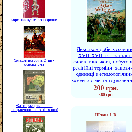
Короткий кус історії України
Лексикон доби козаччи
XVII-XVIII ст.: застаріл
Загадки истории. Отцы-
слова, військові, побутов
основатели
релігійні терміни, запози
одиниці з етимологічни
коментарями та тлумачен
200 грн.
360 грн.
Життя, смерть та інші
неприємності: статті та есеї
Шпака І. В.