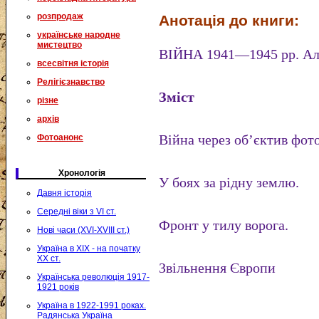
розпродаж
Анотація до книги:
українське народне
мистецтво
ВІЙНА 1941—1945 рр. А
всесвітня історія
Релігієзнавство
Зміст
різне
архів
Війна через об’єктив фо
Фотоанонс
Хронологія
У боях за рідну землю.
Давня історія
Середні віки з VI ст.
Фронт у тилу ворога.
Нові часи (XVI-XVIII ст.)
Україна в XIX - на початку
XX ст.
Звільнення Європи
Українська революція 1917-
1921 років
Україна в 1922-1991 роках.
Радянська Україна