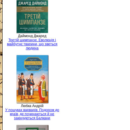
Даймонд Джаред
Третій шимпанзе. Еволюція і
майбутнє тварини, що зветься
людина
Любка Андрій
У пошуках варварів. Подорож до
країв, де починаються й не
закінчуються Балкани