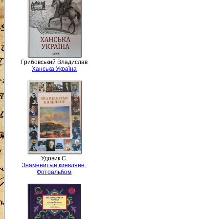
Грибовський Владислав
Ханська Україна
Удовик С.
Знаменитые киевляне.
Фотоальбом