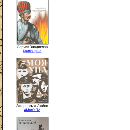
Серчик Владислав
Коліївщина
Загоровська Любов
#МояУПА