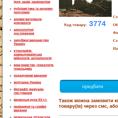
ідея, нація, націоналізм
публіцистика та науково-
популярні
Ст
архівні матеріали,
3774
документи
Код товару:
Об
археологічні
Фо
дослідження
зарубіжні видання про
Ст
Україну
На
етнографія,
давньоукраїнська
міфологія, антропологія
краєзнавство, генеалогія,
геральдика
подарункові видання
мілітарна Україна
придбати
біографії, мемуари,
листування
визвольні рухи XX ст.
Також можна замовити к
товару(ів) через смс, або
періодичні та серійні
видання
перекладна література