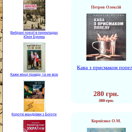
Петров Олексій
Вибрані поезії в перекладах
Юрія Буряка
Кава з присмаком попе
Кажи жінці правду, та не всю
280 грн.
380 грн.
Короткі мандрівки з Боготи
Корнієнко О.М.