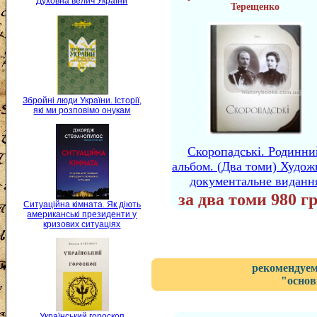
Духовна велич України
Терещенко
Збройні люди України. Історії,
які ми розповімо онукам
Скоропадські. Родинни
альбом. (Два томи) Худож
документальне виданн
за два томи 980 гр
Ситуаційна кімната. Як діють
американські президенти у
кризових ситуаціях
рекомендуем
"основ
Український гороскоп