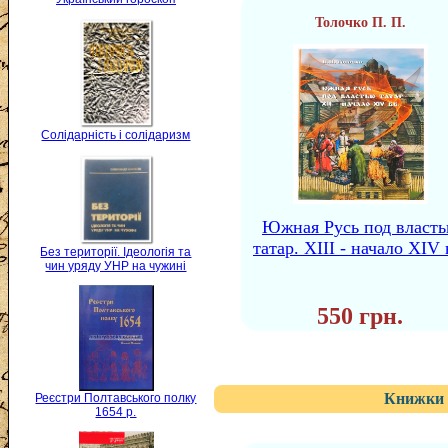
Толочко П. П.
Солідарність і солідаризм
Южная Русь под власт
татар. ХІІІ - начало XIV 
Без території. Ідеологія та
чин уряду УНР на чужині
550 грн.
Книжки 
Реєстри Полтавського полку
1654 р.