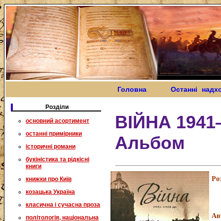
Головна
Останні надх
Розділи
ВІЙНА 1941
основний асортимент
останні примірники
Альбом
історичні романи
букіністика та рідкісні
книги
Ро
книжки про Київ
козацька Україна
класична і сучасна проза
Ав
політологія, національна