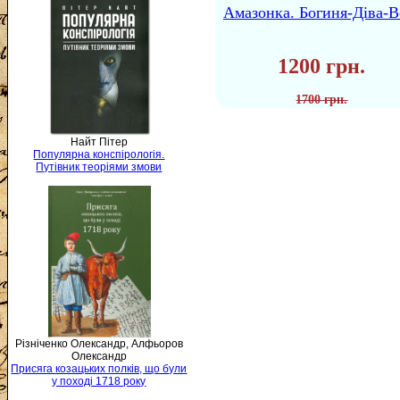
Амазонка. Богиня-Діва-В
1200 грн.
1700 грн.
Найт Пітер
Популярна конспірологія.
Путівник теоріями змови
Різніченко Олександр, Алфьоров
Олександр
Присяга козацьких полків, що були
у поході 1718 року