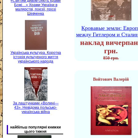
«Святим дивом сяють храми
Божі…» Храми України в
малярстві, поезії, прозі
Шевченка
Кровавые земли: Европ
между Гитлером и Стали
наклад вичерпан
грн.
Українська культура. Коротка
історія культурного життя
850 грн.
українського народа
Войтович Валерій
За лаштунками «Волині—
43». Невідома польсько-
українська війна
найбільш популярні книжки
цього тижня