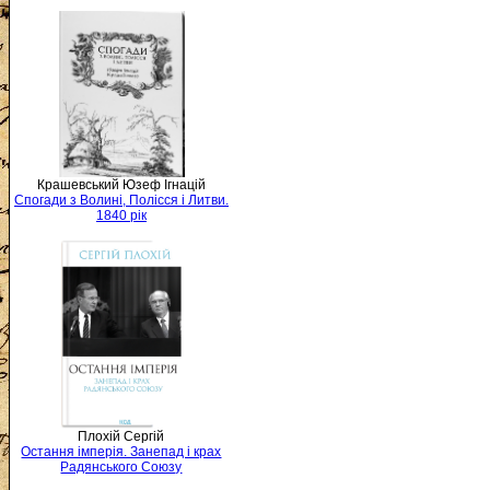
Крашевський Юзеф Ігнацій
Спогади з Волині, Полісся і Литви.
1840 рік
Плохій Сергій
Остання імперія. Занепад і крах
Радянського Союзу