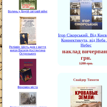
Волинь у Другій світовій війні
Ігор Сікорський. Від Києв
Коннектикута, від Неба 
Небес
Реліквія. Шість днів з життя
наклад вичерпан
князя Василя-Костянтина
Острозького
грн.
1200 грн.
Снайдер Тимоти
Феномен міста