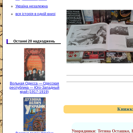
Україна незалежна
вся історія в одній книзі
Останні 20 надходжень
Вольная Одесса — Одесская
республика — Юго-Западный
край (1917-1919)
Книжки
Упорядники: Тетяна Осташко,