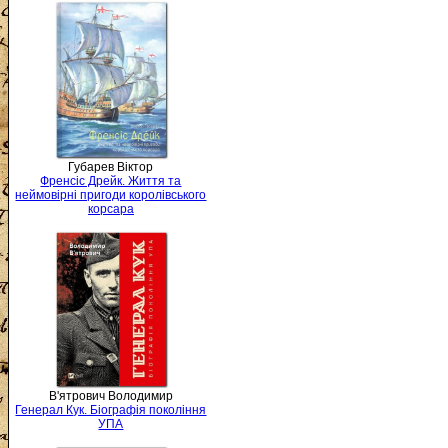
Губарев Віктор
Френсіс Дрейк. Життя та
неймовірні пригоди королівського
корсара
В'ятрович Володимир
Генерал Кук. Біографія покоління
УПА