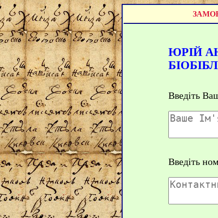
ЗАМОВ
ЮРІЙ А
БІОБІБ
Введіть Ваш
Введіть но